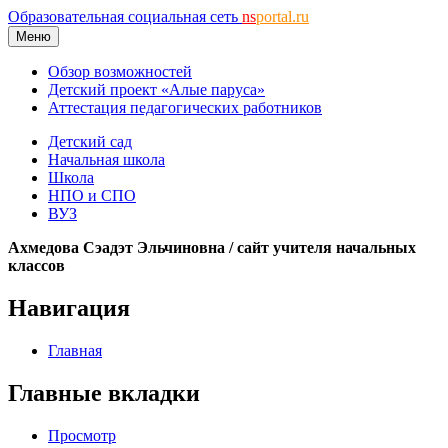
Образовательная социальная сеть
ns
portal.ru
Меню
Обзор возможностей
Детский проект «Алые паруса»
Аттестация педагогических работников
Детский сад
Начальная школа
Школа
НПО и СПО
ВУЗ
Ахмедова Сэадэт Эльчиновна / сайт учителя начальных
классов
Навигация
Главная
Главные вкладки
Просмотр