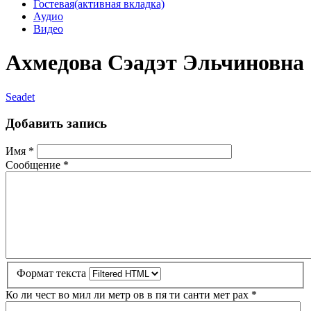
Гостевая
(активная вкладка)
Аудио
Видео
Ахмедова Сэадэт Эльчиновна
Seadet
Добавить запись
Имя
*
Сообщение
*
Формат текста
Ко ли чест во мил ли метр ов в пя ти санти мет рах
*