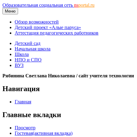
Образовательная социальная сеть
ns
portal.ru
Меню
Обзор возможностей
Детский проект «Алые паруса»
Аттестация педагогических работников
Детский сад
Начальная школа
Школа
НПО и СПО
ВУЗ
Рябинина Светлана Николаевна / сайт учителя технологии
Навигация
Главная
Главные вкладки
Просмотр
Гостевая
(активная вкладка)