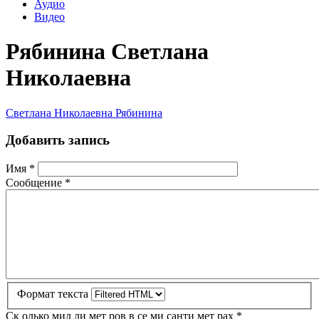
Аудио
Видео
Рябинина Светлана
Николаевна
Светлана Николаевна Рябинина
Добавить запись
Имя
*
Сообщение
*
Формат текста
Ск олько мил ли мет ров в се ми санти мет рах
*