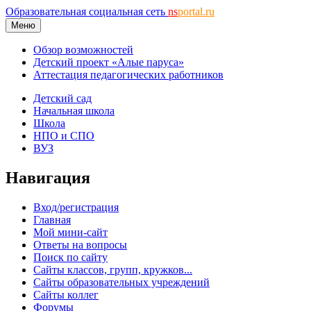
Образовательная социальная сеть
ns
portal.ru
Меню
Обзор возможностей
Детский проект «Алые паруса»
Аттестация педагогических работников
Детский сад
Начальная школа
Школа
НПО и СПО
ВУЗ
Навигация
Вход/регистрация
Главная
Мой мини-сайт
Ответы на вопросы
Поиск по сайту
Сайты классов, групп, кружков...
Сайты образовательных учреждений
Сайты коллег
Форумы