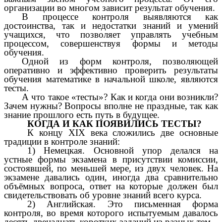
организации во многом зависит результат обучения.
В процессе контроля выявляются как
достоинства, так и недостатки знаний и умений
учащихся, что позволяет управлять учебным
процессом, совершенствуя формы и методы
обучения.
Одной из форм контроля, позволяющей
оперативно и эффективно проверить результаты
обучения математике в начальной школе, являются
тесты.
А что такое «тесты»? Как и когда они возникли?
Зачем нужны? Вопросы вполне не праздные, так как
знание прошлого есть путь в будущее.
КОГДА И КАК ПОЯВИЛИСЬ ТЕСТЫ?
К концу ХIХ века сложились две основные
традиции в контроле знаний:
1) Немецкая. Основной упор делался на
устные формы экзамена в присутствии комиссии,
состоявшей, по меньшей мере, из двух человек. На
экзамене давались один, иногда два сравнительно
объёмных вопроса, ответ на которые должен был
свидетельствовать об уровне знаний всего курса.
2) Английская. Это письменная форма
контроля, во время которого испытуемым давалось
десять-двенадцать коротких заданий из разных тем.