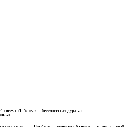
 обо всем: «Тебе нужна бессловесная дура…»
иваю…»
ологи мужа и жены…Проблема современной семьи – это постоянный