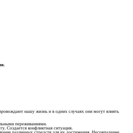
ля.
провождают нашу жизнь и в одних случаях они могут влиять
альными переживаниями.
гу. Создается конфликтная ситуация.
вание различных стредств для их достижения. Несовпадение