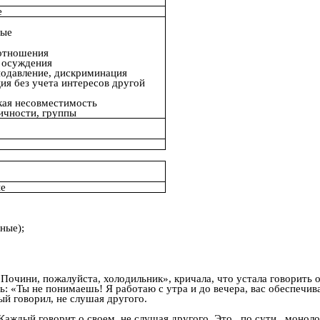
е
ные
отношения
 осуждения
подавление, дискриминация
ция без учета интересов другой
кая несовместимость
ичности, группы
ые
ные);
«Почини, пожалуйста, холодильник», кричала, что устала говорить
ть: «Ты не понимаешь! Я работаю с утра и до вечера, вас обеспеч
ый говорил, не слушая другого.
 Каждый говорит о своем, не слушая другого. Это, по сути, мон