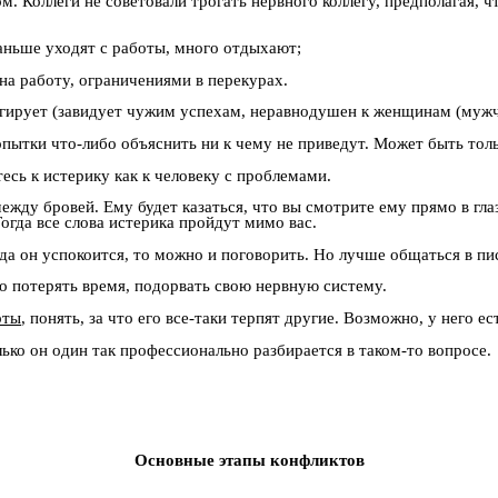
м. Коллеги не советовали трогать нервного коллегу, предполагая, ч
 раньше уходят с работы, много отдыхают;
 на работу, ограничениями в перекурах.
агирует (завидует чужим успехам, неравнодушен к женщинам (муж
опытки что-либо объяснить ни к чему не приведут. Может быть тол
тесь к истерику как к человеку с проблемами.
между бровей. Ему будет казаться, что вы смотрите ему прямо в гл
огда все слова истерика пройдут мимо вас.
гда он успокоится, то можно и поговорить. Но лучше общаться в п
гко потерять время, подорвать свою нервную систему.
рты
, понять, за что его все-таки терпят другие. Возможно, у него е
лько он один так профессионально разбирается в таком-то вопросе.
Основные этапы конфликтов