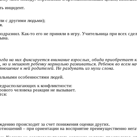
ть инцидент.
ли с другими людьми);
я.
 подразнил. Как-то его не приняли в игру. Учительница при всех сде
сына.
гда на них фиксируется внимание взрослых, обида приобретает 
 но и мешают ребенку нормально развиваться. Ребенок во всем на
ношение к ней родителей. Не раздувать из мухи слона.
уальными особенностями людей.
едрасполагающих к конфликтности:
рового человека реакции не вызывает.
тся:
ждению происходит за счет понижения оценки других.
 отношений – при ориентации на восприятие преимущественно нег