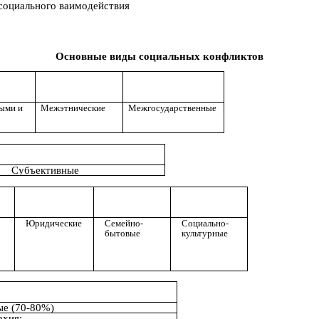
 социального ваимодействия
Основные виды социальных конфликтов
ыми и
Межэтнические
Межгосударственные
Субъективные
Юридические
Семейно-
Социально-
бытовые
культурные
ые (70-80%)
рхия: