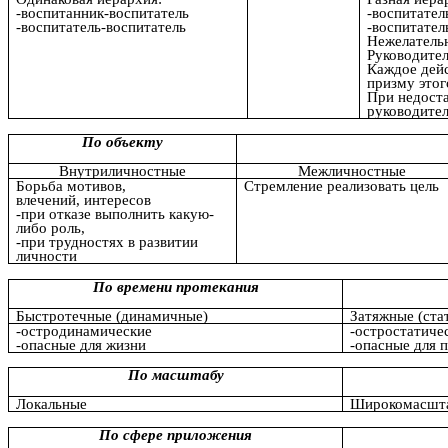
-воспитанник-воспитатель
-воспитател
-воспитатель-воспитатель
-воспитател
Нежелатель
Руководител
Каждое дейс
призму этог
При недост
руководите
По объекту
Внутриличностные
Межличностные
Борьба мотивов,
Стремление реализовать цель
влечений, интересов
-при отказе выполнить какую-
либо роль,
-при трудностях в развитии
личности
По времени протекания
Быстротечные (динамичные)
Затяжные (ста
-остродинамические
-остростатиче
-опасные для жизни
-опасные для 
По масштабу
Локальные
Широкомасшт
По сфере приложения