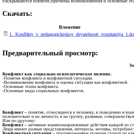
Раскрываются понятие,причины возникновения и основные эта
Скачать:
Вложение
1._Konflikty_v_pedagogicheskoy_deyatelnosti_vospitatelya_1.d
Предварительный просмотр:
За
Конфликт как социально-психологическое явление.
-Понятие конфликта и конфликтной ситуации.
-Возникновение конфликта и оценка ситуации как конфликтной.
-Основные этапы конфликта.
-Основные виды социальных конфликтов.
Конфликт –
понятие, относящееся к человеку, к поведению и вз
положительно и на личность и на группу, развивая, совершенству
Или по-другому:
Конфликт –
активные взаимонаправленные действия каждой из с
Люди имеют разные представления, интересы, мотивы, потребности
Конфликтная ситуация
– противоречивые позиции сторон по ка