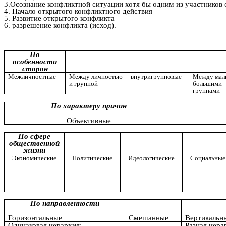
3.Осознание конфликтной ситуации хотя бы одним из участников
4. Начало открытого конфликтного действия
5. Развитие открытого конфликта
6. разрешение конфликта (исход).
По
особенности
сторон
Межличностные
Между личностью
внутригрупповые
Между мал
и группой
большими
группами
По характеру причин
Объективные
По сфере
общественной
жизни
Экономические
Политические
Идеологические
Социальные
По направленности
Горизонтальные
Смешанные
Вертикальн
Одинаковая иерархия:
Разная иера