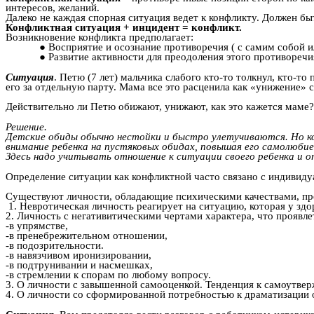
интересов, желаний.
Далеко не каждая спорная ситуация ведет к конфликту. Должен бы
Конфликтная ситуация + инцидент = конфликт.
Возникновение конфликта предполагает:
Восприятие и осознание противоречия ( с самим собой и
Развитие активности для преодоления этого противоречи
Ситуация
. Петю (7 лет) мальчика слабого кто-то толкнул, кто-то
его за отдельную парту. Мама все это расценила как «унижение» 
Действительно ли Петю обижают, унижают, как это кажется маме?
Решение.
Детские обиды обычно нестойки и быстро улетучиваются. Но ко
внимание ребенка на пустяковых обидах, повышая его самолюбие,
Здесь надо учитывать отношение к ситуации своего ребенка и от
Определение ситуации как конфликтной часто связано с индивид
Существуют личности, обладающие психическими качествами, пр
1. Невротическая личность реагирует на ситуацию, которая у здо
2. Личность с негативитическими чертами характера, что проявле
-в упрямстве,
-в пренебрежительном отношении,
-в подозрительности.
-в навязчивом иронизировании,
-в подтрунивании и насмешках,
-в стремлении к спорам по любому вопросу.
3. О личности с завышенной самооценкой. Тенденция к самоутвер
4. О личности со сформированной потребностью к драматизации