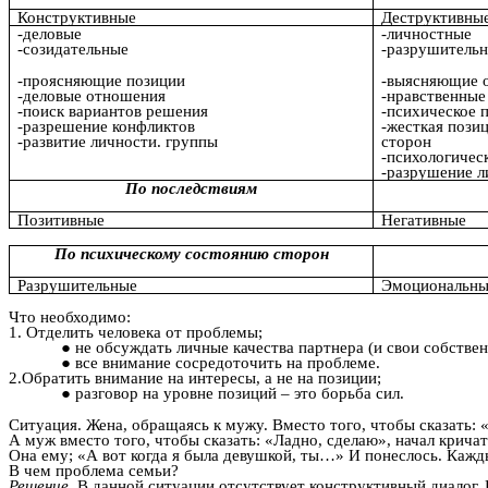
Конструктивные
Деструктивны
-деловые
-личностные
-созидательные
-разрушитель
-проясняющие позиции
-выясняющие 
-деловые отношения
-нравственные
-поиск вариантов решения
-психическое 
-разрешение конфликтов
-жесткая пози
-развитие личности. группы
сторон
-психологичес
-разрушение л
По последствиям
Позитивные
Негативные
По психическому состоянию сторон
Разрушительные
Эмоциональн
Что необходимо:
1. Отделить человека от проблемы;
не обсуждать личные качества партнера (и свои собствен
все внимание сосредоточить на проблеме.
2.Обратить внимание на интересы, а не на позиции;
разговор на уровне позиций – это борьба сил.
Ситуация. Жена, обращаясь к мужу. Вместо того, чтобы сказать: 
А муж вместо того, чтобы сказать: «Ладно, сделаю», начал крича
Она ему; «А вот когда я была девушкой, ты…» И понеслось. Кажд
В чем проблема семьи?
Решение.
В данной ситуации отсутствует конструктивный диалог.