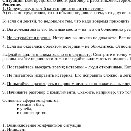
Ситуация
. Вам предстояло вести разговор с работником-истерико
Решение.
1. Определите, к какой категории относится истерик
.
А) если он трудоголик, то он обычно недоволен тем, что другие
Б) если он лентяй, то недоволен тем, что надо вовремя приходить
2.
Вы должны знать его больные места
– на что он болезненно ре
3.
Не вступайте в прения
. Истерику вы ничего не докажете. Все п
4.
Если вы оказались объектом истерики – не обижайтесь
. Относи
5.
Делайте вид, что внимательно его слушаете
. Смотрите в точку 
разглядывайте неровности кожи и создайте видимость внимания. Т
6.
Постарайтесь выждать время; истерики – люди отходчивые
. Ко
7.
Не пытайтесь исправить истерика
. Его исправить сложно, а ле
8.
Попытайтесь разглядеть в нервном человеке положительные че
9.
Начинайте разговор с комплимента
. Скажите, например, что то
Основные сферы конфликтов:
семья и быт,
учеба,
производство.
1. Возникновение конфликтной ситуации
2. Инцидент