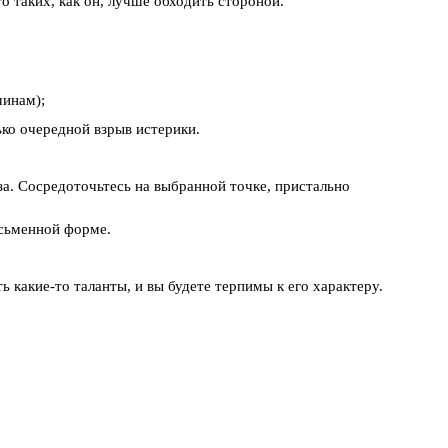
то таких, как он, лучше обходить стороной.
чинам);
ько очередной взрыв истерики.
аза. Сосредоточьтесь на выбранной точке, пристально
исьменной форме.
сть какие-то таланты, и вы будете терпимы к его характеру.