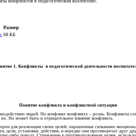
пы конфликтов в педагогическом коллективе.
Размер
68 КБ
oc
нятие 1.
Конфликты в педагогической деятельности воспитате
Понятие конфликта и конфликтной ситуации
аимодействию людей. Но конфликт конфликту – рознь. Конфликты со
я их. Но может быть и отрицательное влияние конфликта.
торон для реализации своих целей, окрашенные сильными эмоцион
, цели, установки. действия, и нередко они противоречат друг дру
кому-либо поводу. Стремление к противоположным целям, использо