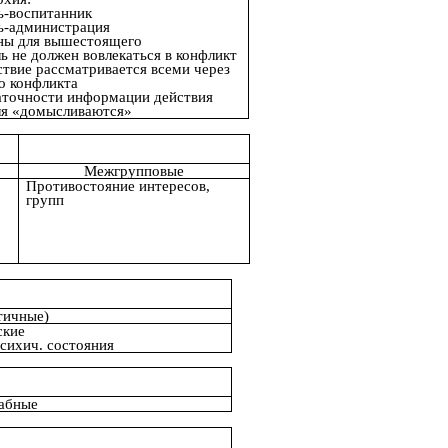
ь-воспитанник
ь-администрация
ны для вышестоящего
ь не должен вовлекаться в конфликт
твие рассматривается всеми через
о конфликта
аточности информации действия
ля «домысливаются»
Межгрупповые
Противостояние интересов,
групп
тичные)
ские
психич. состояния
абные