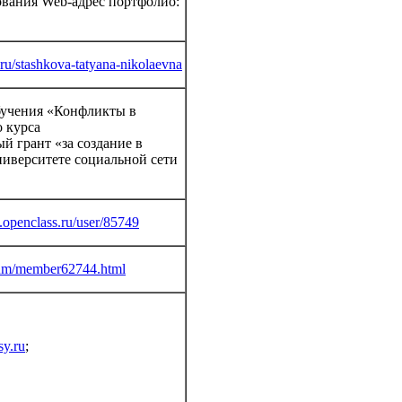
ования Web-адрес портфолио:
l.ru/stashkova-tatyana-nikolaevna
бучения «Конфликты в
о курса
й грант «за создание в
ниверситете социальной сети
.openclass.ru/user/85749
orum/member62744.html
sy.ru
;