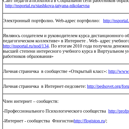
Сайт педагога-психолога в Социальной сети работников образ
http://nsportal.ru/stashkova-tatyana-nikolaevna
Электронный портфолио. Web-адрес портфолио:
http://nsporta
Являюсь создателем и руководителем курса дистанционного о
педагогическом коллективе» в Интернете . Web- адрес учебног
http://nsportal.ru/nod/134
. По итогам 2010 года получила денежны
высшей степени интересного учебного курса в Виртуальном у
работников образования»
Личная страничка в сообществе «Открытый класс»:
http://www
Личная страничка в Интернет-педсовете:
http://pedsovet.org/f
Член интернет – сообществ:
-Профессионального Психологического сообщества
http://profp
-Интернет - сообщества Флогистон
http://flogiston.ru
/;