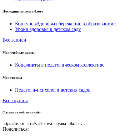
Последние записи в блоге
Конкурс «Здоровьесбережение в образовании»
Уроки здоровья в детском саду
Все записи
Мои учебные курсы
Конфликты в педагогическом коллективе
Мои группы
Педагоги-психологи детских садов
Все группы
Ссылка на мой мини-сайт:
https://nsportal.ru/stashkova-tatyana-nikolaevna
Поделиться: