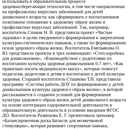
использовать в образовательном процессе
здоровьесберегающие технологии, в том числе направленные
на профилактику вирусных заболеваний для детей
дошкольного возраста; как сформировать у воспитанников
позитивное отношение к здоровому образу жизни и
профилактике вирусных заболеваний. Так, например,
воспитатель Спивак Н. В. представила проект «Чистые
ладошки» в целях ежедневного формирования и закрепления
культурно-гигиенических навыков, а также по формированию
основ здорового образа жизни. Воспитатель Емельянова О.
Ю. представила проекты в трех номинациях: «Степ-аэробика
для дошкольников», «Взаимодействие с родителями по
воспитанию культуры здоровья дошкольников 6-7 лет», «Как
правильно носить медицинскую маску», которые помогут
педагогам, родителям и детям в воспитании у детей культуры
здоровья. Старший воспитатель Сташкова Т.Н. представила
программу «Система работы ДОУ по формированию у детей-
дошкольников культуры здорового образа жизни», в которой
рассказывается о создании условий для формирования
культуры здорового образа жизни детей дошкольного возраста
на основе интеграции оздоровительной деятельности в
образовательную деятельность в условиях введения ФГОС
ДО. Воспитатель Развинова Е. Г. презентовала тренажер
«Балансировочная доска Бильгоу для мозжечковой
стимуляции», которая развивает спортивные навыки,