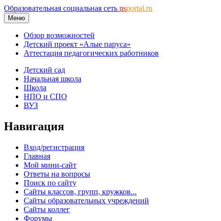
Образовательная социальная сеть
ns
portal.ru
Меню
Обзор возможностей
Детский проект «Алые паруса»
Аттестация педагогических работников
Детский сад
Начальная школа
Школа
НПО и СПО
ВУЗ
Навигация
Вход/регистрация
Главная
Мой мини-сайт
Ответы на вопросы
Поиск по сайту
Сайты классов, групп, кружков...
Сайты образовательных учреждений
Сайты коллег
Форумы