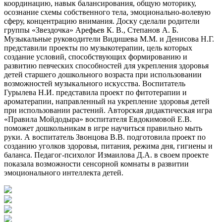
координацию, навык балансирования, общую моторику,
осознание схемы собственного тела, эмоционально-волевую
сферу, концентрацию внимания. Доску сделали родители
группы «Звездочка» Арефьев К. В., Степанов А. Б.
Музыкальные руководители Видишева М.М. и Денисова Н.Г.
представили проекты по музыкотерапии, цель которых
создание условий, способствующих формированию и
развитию певческих способностей для укрепления здоровья
детей старшего дошкольного возраста при использовании
возможностей музыкального искусства. Воспитатель
Гурылева Н.И. представила проект по фитотерапии и
ароматерапии, направленный на укрепление здоровья детей
при использовании растений. Авторская дидактическая игра
«Правила Мойдодыра» воспитателя Евдокимовой Е.В.
поможет дошкольникам в игре научиться правильно мыть
руки. А воспитатель Звонцова В.В. подготовила проект по
созданию уголков здоровья, питания, режима дня, гигиены и
баланса. Педагог-психолог Измаилова Д.А. в своем проекте
показала возможности сенсорной комнаты в развитии
эмоционального интеллекта детей.