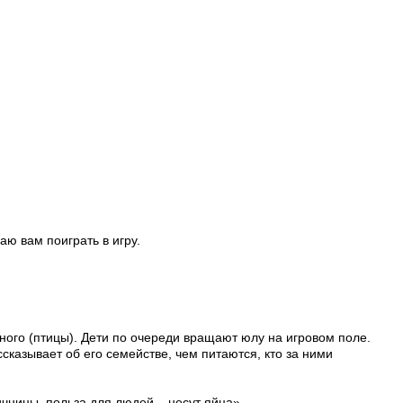
аю вам поиграть в игру.
ного (птицы). Дети по очереди вращают юлу на игровом поле.
сказывает об его семействе, чем питаются, кто за ними
ичницы, польза для людей – несут яйца».