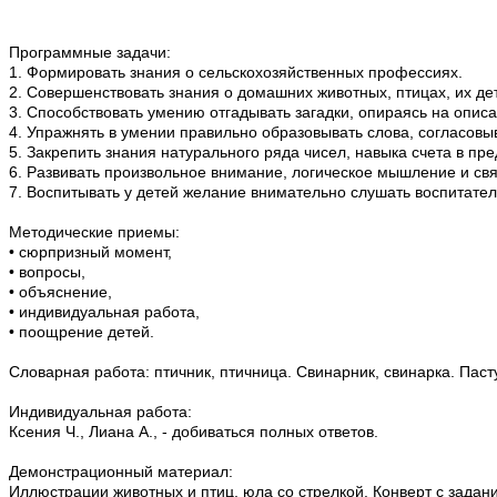
Программные задачи:
1.
Формировать знания о сельскохозяйственных профессиях.
2.
Совершенствовать знания о домашних животных, птицах, их д
3.
Способствовать умению отгадывать загадки, опираясь на описа
4.
Упражнять в умении правильно образовывать слова, согласовы
5.
Закрепить знания натурального ряда чисел, навыка счета в пре
6.
Развивать произвольное внимание, логическое мышление и свя
7.
Воспитывать у детей желание внимательно слушать воспитател
Методические приемы:
•
сюрпризный момент,
•
вопросы,
•
объяснение,
•
индивидуальная работа,
•
поощрение детей.
Словарная работа: птичник, птичница. Свинарник, свинарка. Паст
Индивидуальная работа:
Ксения Ч., Лиана А., - добиваться полных ответов.
Демонстрационный материал:
Иллюстрации животных и птиц, юла со стрелкой. Конверт с задан