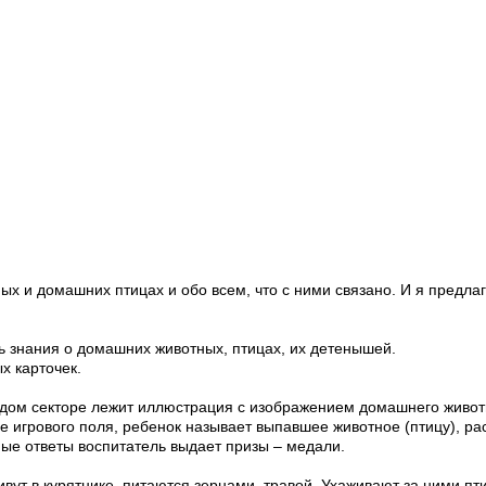
х и домашних птицах и обо всем, что с ними связано. И я предлаг
ь знания о домашних животных, птицах, их детенышей.
х карточек.
аждом секторе лежит иллюстрация с изображением домашнего живот
е игрового поля, ребенок называет выпавшее животное (птицу), рас
ные ответы воспитатель выдает призы – медали.
вут в курятнике, питаются зернами, травой. Ухаживают за ними пт