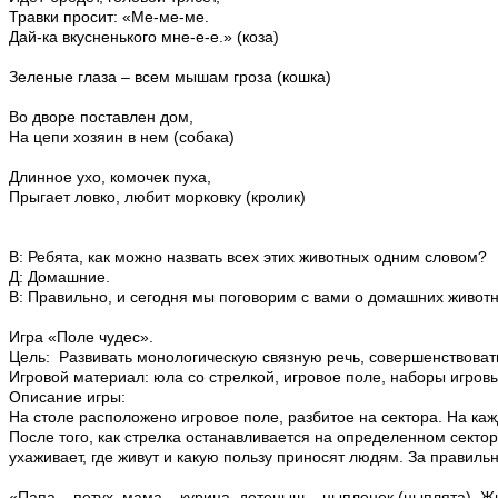
Травки просит: «Ме-ме-ме.
Дай-ка вкусненького мне-е-е.» (коза)
Зеленые глаза – всем мышам гроза (кошка)
Во дворе поставлен дом,
На цепи хозяин в нем (собака)
Длинное ухо, комочек пуха,
Прыгает ловко, любит морковку (кролик)
В: Ребята, как можно назвать всех этих животных одним словом?
Д: Домашние.
В: Правильно, и сегодня мы поговорим с вами о домашних животны
Игра «Поле чудес».
Цель: Развивать монологическую связную речь, совершенствоват
Игровой материал: юла со стрелкой, игровое поле, наборы игровы
Описание игры:
На столе расположено игровое поле, разбитое на сектора. На к
После того, как стрелка останавливается на определенном сектор
ухаживает, где живут и какую пользу приносят людям. За правиль
«Папа – петух, мама – курица, детеныш – цыпленок (цыплята). Жи