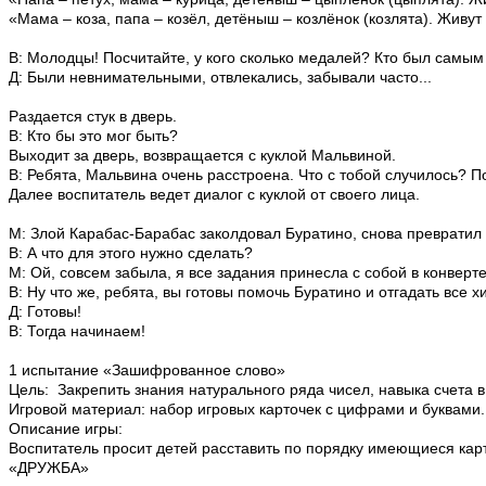
«Мама – коза, папа – козёл, детёныш – козлёнок (козлята). Живу
В: Молодцы! Посчитайте, у кого сколько медалей? Кто был самым
Д: Были невнимательными, отвлекались, забывали часто...
Раздается стук в дверь.
В: Кто бы это мог быть?
Выходит за дверь, возвращается с куклой Мальвиной.
В: Ребята, Мальвина очень расстроена. Что с тобой случилось? 
Далее воспитатель ведет диалог с куклой от своего лица.
М: Злой Карабас-Барабас заколдовал Буратино, снова превратил 
В: А что для этого нужно сделать?
М: Ой, совсем забыла, я все задания принесла с собой в конверт
В: Ну что же, ребята, вы готовы помочь Буратино и отгадать все 
Д: Готовы!
В: Тогда начинаем!
1 испытание «Зашифрованное слово»
Цель: Закрепить знания натурального ряда чисел, навыка счета в
Игровой материал: набор игровых карточек с цифрами и буквами.
Описание игры:
Воспитатель просит детей расставить по порядку имеющиеся кар
«ДРУЖБА»