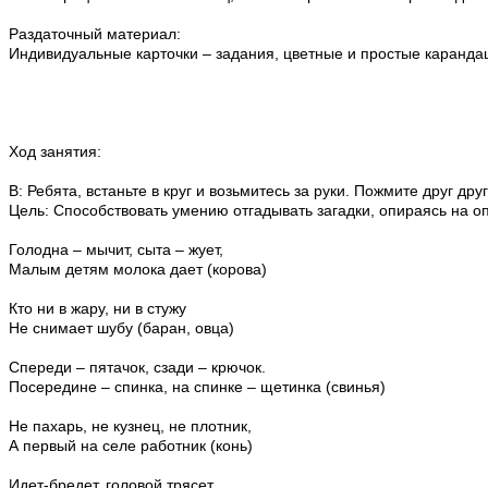
Раздаточный материал:
Индивидуальные карточки – задания, цветные и простые каранда
Ход занятия:
В: Ребята, встаньте в круг и возьмитесь за руки. Пожмите друг др
Цель: Способствовать умению отгадывать загадки, опираясь на о
Голодна – мычит, сыта – жует,
Малым детям молока дает (корова)
Кто ни в жару, ни в стужу
Не снимает шубу (баран, овца)
Спереди – пятачок, сзади – крючок.
Посередине – спинка, на спинке – щетинка (свинья)
Не пахарь, не кузнец, не плотник,
А первый на селе работник (конь)
Идет-бредет, головой трясет,