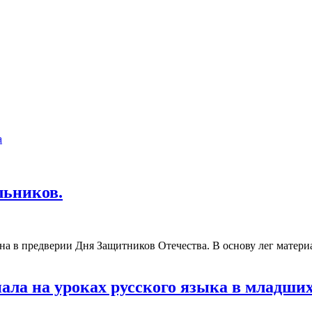
а
льников.
ана в предверии Дня Защитников Отечества. В основу лег матер
иала на уроках русского языка в младши