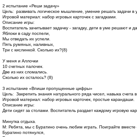
2 испытание «Реши задачу»
Цель: развивать логическое мышление, умение решать задачи в 
Игровой материал: набор игровых карточек с загадками.
Описание игры:
Воспитатель зачитывает задачку - загадку, дети в уме решают и да
Яблоки в саду поспели,
Мы отведать их успели.
Пять румяных, наливных,
Три с кислинкой. Сколько их?(8)
У меня и Аллочки
10 счетных палочек.
Две из них сломались.
Сколько их осталось? (8)
3 испытание «Впиши пропущенные цифры»
Цель: Закрепить знания натурального ряда чисел, навыка счета в
Игровой материал: набор игровых карточек, простые карандаши.
Описание игры:
Дети сидят за столами. Воспитатель раздает каждому игровую ка
Минутка отдыха.
М: Ребята, мы с Буратино очень любим играть. Поиграйте вместе 
Буратино потянулся,