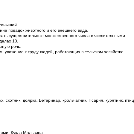
етенышей.
ние повадок животного и его внешнего вида.
вать существительные множественного числа с числительными.
делах 10.
зную речь.
я, уважение к труду людей, работающих в сельском хозяйстве.
ух, скотник, доярка. Ветеринар, крольчатник. Псарня, курятник, п
иями. Кукла Мальвина.