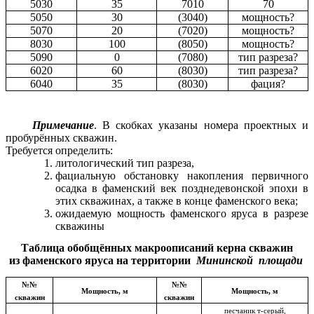
5030
35
7010
70
5050
30
(3040)
мощность?
5070
20
(7020)
мощность?
8030
100
(8050)
мощность?
5090
0
(7080)
тип разреза?
6020
60
(8030)
тип разреза?
6040
35
(8030)
фация?
Примечание
. В скобках указаны номера проектных и
пробурённых скважин.
Требуется определить:
литологический тип разреза,
фациальную обстановку накопления первичного
осадка в фаменский век позднедевонской эпохи в
этих скважинах, а также в конце фаменского века;
ожидаемую мощность фаменского яруса в разрезе
скважины
Таблица обобщённых макроописаний керна скважин
из фаменского яруса на территории
Мининской
площади
№№
№№
Мощность, м
Мощность, м
скважин
скважин
песчаник т-серый,