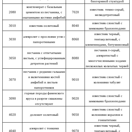
биогермной стуктурой
конгломерат с базальным
известняк темно-серый,
2080
цементом из песчаника, с
7020
мелкодетритовый
окатанными костями амфибий
известняк слоистый с
3010
известняк оолитовый
8040
замковыми брахиоподами
известняк черный,
алевролит с прослоями угля с
3030
8060
тентакулитовый, с
папоротниками
климениидами, битуминозный
песчаник т-серый,
песчаник с отпечатками
алевритистый с
3050
листьев, с углефицированным
8080
многочисленными ходами
детритом растений
пескожилых кольчатых червей
песчаник с редкими гальками
и включениями костей
известняк слоистый с
3070
9010
амфибий и листьев
колониями табулят
папоротников
горные породы фаменского
известняк слоистый с
3090
яруса в разрезе скважины
9020
замковыми брахиоподами
отсутствуют
известняк слоистый с
4020
доломит оолитовый
9050
колониями кораллов и
гониатитами
известняк черный,
алевролит с тонкими
4040
9070
тентакулитовый, с