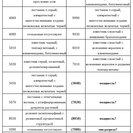
прослоями угля
климениидами, битуминозный
песчаник т-серый,
песчаник т-серый,
алевритистый с
алевритистый с
4060
9090
многочисленными ходами
многочисленными ходами
пескожилых кольчатых червей
пескожилых кольчатых червей
известняк слоистый с
4080
отложения отсутствуют
9030
замковыми брахиоподами
известняк черный,
известняк слоистый с
5010
тентакулитовый, с
6010
колониями кораллов и
климениидами, битуминозный
климениидами
известняк слоистый с
известняк серый, оолитовый,
5030
7010
колониями кораллов и редкими
доломитизированный
тентакулитами
песчаник т-серый,
алевритистый с
5050
(3040)
мощность?
многочисленными ходами
пескожилых кольчатых червей
песчаник с отпечатками
5070
листьев, с углефицированным
(7020)
мощность?
детритом растений
доломит пелитоморфный с
8030
реликтовой органогенной
(8050)
мощность?
структурой
5090
отложения отсутствуют
(7080)
тип разреза?