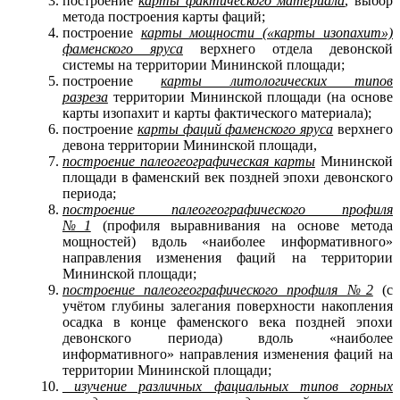
построение
карты фактического материала
, выбор
метода построения карты фаций;
построение
карты мощности («карты изопахит»)
фаменского яруса
верхнего отдела девонской
системы на территории Мининской площади;
построение
карты литологических типов
разреза
территории Мининской площади (на основе
карты изопахит и карты фактического материала);
построение
карты фаций фаменского яруса
верхнего
девона территории Мининской площади,
построение палеогеографическая карты
Мининской
площади в фаменский век поздней эпохи девонского
периода;
построение палеогеографического профиля
№1
(профиля выравнивания на основе метода
мощностей) вдоль «наиболее информативного»
направления изменения фаций на территории
Мининской площади;
построение палеогеографического профиля №2
(с
учётом глубины залегания поверхности накопления
осадка в конце фаменского века поздней эпохи
девонского периода) вдоль «наиболее
информативного» направления изменения фаций на
территории Мининской площади;
изучение различных фациальных типов горных