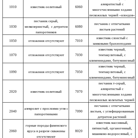
алевритистый с
1010
известняк оолитовый
6060
многочисленными ходами
пескожилых червей «илоедов»
песчаник серый,
песчаник с отпечатками
1030
мелкозернистый, с детритом
6080
листьев растений
папоротников
известняк слоистый с
1050
отложения отсутствуют
7010
замковыми брахиоподами
известняк черный,
1070
отложения отсутствуют
7030
тентакулитовый, с
климениидами, битуминозный
известняк черный,
1090
отложения отсутствуют
7050
тентакулитовый, с
климениидами, битуминозный
песчаник т-серый,
алевритистый с
2020
известняк оолитовый
7070
многочисленными ходами
пескожилых кольчатых червей
песчаник с отпечатками
алевролит с прослоями угля с
2040
7090
листьев, с углефицированным
папоротниками
детритом растений
известняк массивный,
горные породы фаменского
пятнистый, органогенный,
2060
яруса в разрезе скважины
8020
мшанково-водорослевый, с
отсутствуют