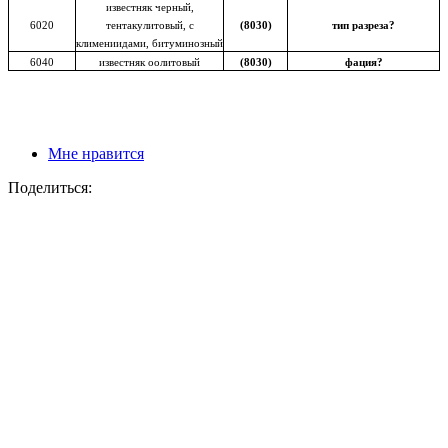
известняк черный,
6020
тентакулитовый, с
(8030)
тип разреза?
климениидами, битуминозный
6040
известняк оолитовый
(8030)
фация?
Мне нравится
Поделиться: