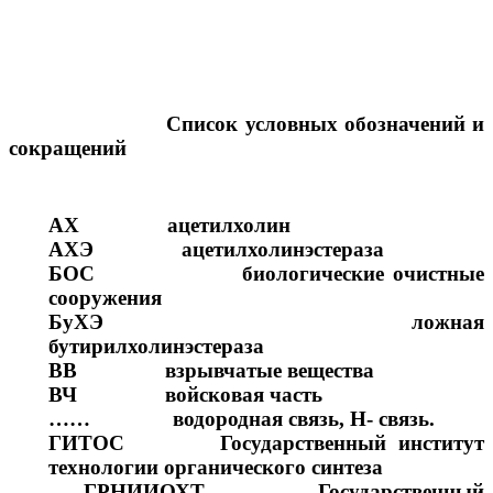
Список условных обозначений и
сокращений
АХ ацетилхолин
АХЭ ацетилхолинэстераза
БОС биологические очистные
сооружения
БуХЭ ложная
бутирилхолинэстераза
ВВ взрывчатые вещества
ВЧ войсковая часть
…… водородная связь, Н- связь.
ГИТОС Государственный институт
технологии органического синтеза
ГРНИИОХТ Государственный