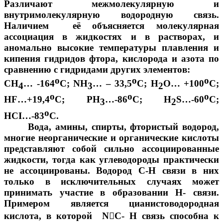
Различают межмолекулярную и
внутримолекулярную водородную связь.
Наличием её объясняется молекулярная
ассоциация в жидкостях и в растворах, и
аномально высокие температуры плавления и
кипения гидридов фтора, кислорода и азота по
сравнению с гидридами других элементов:
о
о
о
СН
… -164
С; NH
… – 33,5
С; Н
О… +100
С;
4
3
2
о
о
о
НF…+19,4
С; РН
…-86
С; Н
S…-60
С;
3
2
о
НСI…-83
С.
Вода, амины, спирты, фтористый водород,
многие неорганические и органические кислоты
представляют собой сильно ассоциированные
жидкости, тогда как углеводороды практически
не ассоциированы. Водород С-Н связи в них
только в исключительных случаях может
принимать участие в образовании Н- связи.
Примером является цианистоводородная
кислота, в которой N

С- Н связь способна к