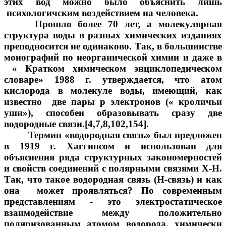
этих вод можно было объяснить лишь
психологичским воздействием на человека.
Прошло более 70 лет, а молекулярная
структура воды в разных химических изданиях
преподносится не одинаково. Так, в большинстве
монографий по неорганической химии и даже в
« Кратком химическом энциклопедическом
словаре» 1988 г. утверждается, что атом
кислорода в молекуле воды, имеющий, как
известно две пары p электронов (« кроличьи
уши»), способен образовывать сразу две
водородные связи.[4,7,8,102,154].
Термин «водородная связь» был предложен
в 1919 г. Хаггинсом и использован для
объяснения ряда структурных закономерностей
и свойств соединений с полярными связями Х-Н.
Так, что такое водородная связь (Н-связь) и как
она может проявляться? По современным
представлениям - это электростатическое
взаимодействие между положительно
поляризованным атомом водорода, химически