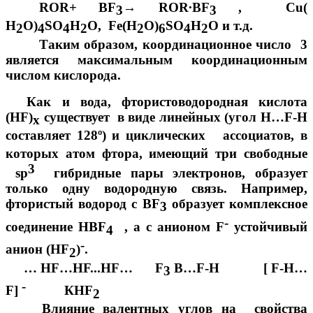
ROR+ BF
→ ROR∙BF
, Cu(
3
3
H
O)
SO
H
O, Fe(H
O)
SO
H
O и т.д.
2
4
4
2
2
6
4
2
Таким образом, координационное число 3
является максимальным координационным
числом кислорода.
Как и вода, фтористоводородная кислота
(НF)
существует в виде линейных (угол H…F-Н
х
составляет 128º) и циклических
ассоциатов, в
которых атом фтора, имеющий три свободные
3
sp
гибридные пары электронов, образует
только одну водородную связь. Например,
фтористый водород с BF
образует комплексное
3
-
соединение НВF
, а с анионом F
устойчивый
4
-
анион (НF
)
.
2
… НF…НF...НF… F
В…F-Н [ F-H…
3
-
F]
КНF
2
Влияние валентных углов на свойства