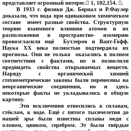
представляет огромный интерес.

1, 102,154.

.
В 1933 г. физики Дж. Бернал и Р.Фаулер
доказали, что вода при одинаковом химическом
составе имеет разные свойства. Структурную
теорию взаимного влияния атомов и их
расположения в пространстве- изомерию
провозгласили ещё Бутлеров и Вант-Гофф.
Наука XX века полностью подтвердила их
прогнозы. Они не только оказались в полном
соответствии с фактами, но и позволили
предвидеть свойства открываемых веществ.
Наряду с органической химией
стехиометрические законы были перенесены на
неорганические соединения, но и здесь
некоторые факты не укладывались в общую
картину.
Эти исключения относились к сплавам,
стёклам, к воде. Ещё с пятого тысячелетия до
нашей эры были известны сплавы меди с
оловом, цинком, серебром. Эт были твёрдые