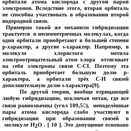
орбитали атома кислорода с другой парой
электронов. Вследствие этого, вторая орбиталь
не способна участвовать в образовании второй
водородной связи.
Примерно такой же механизм гибридизации
трактуется в несимметричных молекулах, когда
одни орбитали приобретают в большей степени
р-характер, а другие s-характер. Например, в
молекуле хлористого метила
электроотрицательный атом хлора оттягивает
на себя электроны связи С-СI. Поэтому эта
орбиталь приобретает большую долю р-
характера, а орбитали трёх С-Н связей
дополнительную долю s-характера[9].
По другой теории, вообще отрицающей
любую гибридизацию, исключая метан, где все
связи равнозначны (угол 109,5

), неподелённые
пары атома кислорода слабо участвуют в
гибридизации при образовании связей в
молекуле Н
О . [ 10 ]. Это допущение основано
2