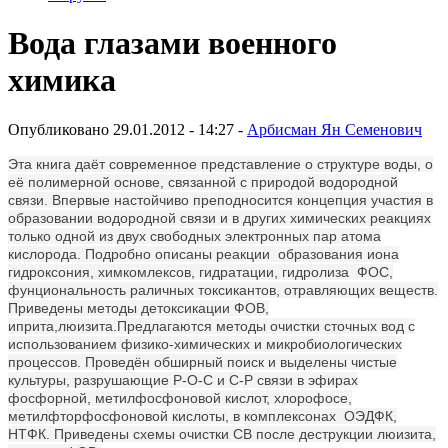
Вода глазами военного
химика
Опубликовано 29.01.2012 - 14:27 -
Арбисман Ян Семенович
Эта книга даёт современное представление о структуре воды, о
её полимерной основе, связанной с природой водородной
связи. Впервые настойчиво преподносится концепция участия в
образовании водородной связи и в других химических реакциях
только одной из двух свободных электронных пар атома
кислорода. Подробно описаны реакции образования иона
гидроксония, химкомлексов, гидратации, гидролиза ФОС,
фунциональность раличных токсикантов, отравляющих веществ.
Приведены методы детоксикации ФОВ,
иприта,люизита.Предлагаются методы очистки сточных вод с
использованием физико-химических и микробиологических
процессов. Проведён обширный поиск и выделены чистые
культуры, разрушающие Р-О-С и С-Р связи в эфирах
фосфорной, метилфосфоновой кислот, хлорофосе,
метилфторфосфоновой кислоты, в комплексонах ОЭДФК,
НТФК. Приведены схемы очистки СВ после деструкции люизита,