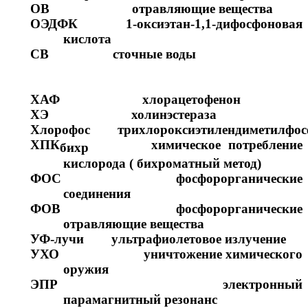
ОВ отравляющие вещества
ОЭДФК 1-оксиэтан-1,1-дифосфоновая
кислота
СВ сточные воды
ХАФ хлорацетофенон
ХЭ холинэстераза
Хлорофос трихлороксиэтилендиметилфос
ХПК
химическое потребление
бихр
кислорода ( бихроматный метод)
ФОС фосфорорганические
соединения
ФОВ фосфорорганические
отравляющие вещества
УФ-лучи ультрафиолетовое излучение
УХО уничтожение химического
оружия
ЭПР электронный
парамагнитный резонанс