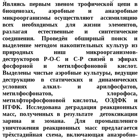
Являясь первым звеном трофической цепи в
биоценозах, аэробные и анаэробные
микроорганизмы осуществляют ассимиляцию
всех необходимых для жизни элементов,
разлагая естественные и синтетические
соединения. Проведён обширный поиск и
выделение методом накопительных культур из
природных ниш микроорганизмов-
деструкторов Р-О-С и С-Р связей в эфирах
фосфорной и метилфосфоновой кислот.
Выделены чистые аэробные культуры, ведущие
деструкцию в статических и динамических
условиях алкил- и арилфосфатов,
метилфосфонатов, хлорофоса,
метилфторфосфоновой кислоты, ОЭДФК и
НТФК. Исследована деградация реакционных
масс, полученных в результате детоксикации
зарина и зомана. Для промышленнго
уничтожения реакционных масс предлагается
трёхстадийная схема, включающая анаэробно-