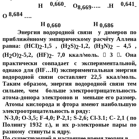
0,660
0,641
Н
- О
….. .Н
-
8,669
8,684
О
….
Н
Н
0,660
0,686
Энергия водородной связи у димеров по
приближённому эмпирическому расчёту Аллена
равна: (НСI)
-1,5 , (Н
S)
-1,2, (Н
N)
– 4,5 ,
2
2
2
3
2
(Н
О)
-5,2, (НF)
- 7,0 ккал/моль.

3

. Она
2
2
2
практически совпадает с экспериментальной,
однако для (HF…Н) экспериментальная энергия
водородной связи составляет 22,5 ккал/моль.
Таким образом, энергия водородной связи тем
сильнее, чем больше электроотрицательность
атома-донора электронов и меньше его размер.
Атомы кислорода и фтора имеют наибольшую
электроотрицательность в ряду:
N-3,0; О-3,5; F-4,0; Р-2,1; S-2,6; Сl-3.1; С- 2,1 ( по
Полингу 1932 г.), и их р-электроные пары по
разному стянуты к ядру.
По существующей в настоящее время теории в