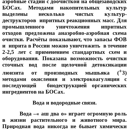
аэробные стадии с доочисткой на общезаводских
БОСах. Методами накопительных культур
выделены несколько чистых культур-
деструкторов ипритных реакционных масс. Для
промышленного уничтожения ипритных
отходов предложена анаэробно-аэробная схема
очистки. Расчёты показывают, что запасы ФОВ
и иприта в России можно уничтожить в течение
2-2,5 лет с применением стандартных схем и
оборудования. Показана возможность очистки
сточных вод после щелочной детоксикации
+
люизита от производных мышьяка (
3)
методами окисления и электрокоагуляции с
последующей биодеструкцией органических
ингредиентов на БОСах.
Вода и водородные связи.
Вода –« аш два о» играет огромную роль
в жизни растительного и животного мира.
Природная вода никогда не бывает химически