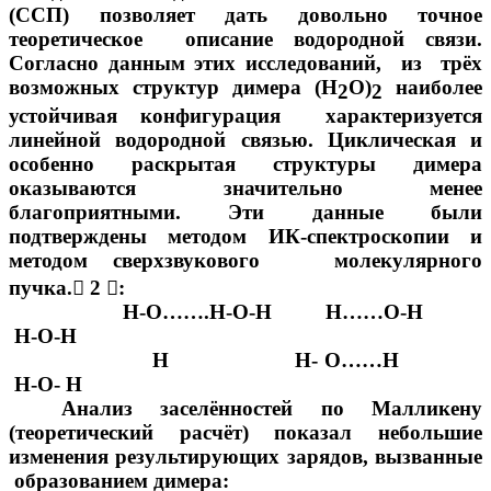
(ССП) позволяет дать довольно точное
теоретическое описание водородной связи.
Согласно данным этих исследований, из трёх
возможных структур димера (Н
О)
наиболее
2
2
устойчивая конфигурация характеризуется
линейной водородной связью. Циклическая и
особенно раскрытая структуры димера
оказываются значительно менее
благоприятными. Эти данные были
подтверждены методом ИК-спектроскопии и
методом сверхзвукового молекулярного
пучка.

2

:
Н-О…….Н-О-Н Н……О-Н
Н-О-Н
Н Н- О……Н
Н-О- Н
Анализ заселённостей по Малликену
(теоретический расчёт) показал небольшие
изменения результирующих зарядов, вызванные
образованием димера: