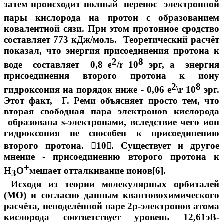
затем происходит полный перенос
электронной
пары кислорода на протон с образованием
ковалентной сязи. При этом протонное сродство
составляет 773 кДж/моль. Теоретический расчёт
показал, что энергия присоединения протона к
2
8
воде составляет 0,8 е
/r 10
эрг, а энергия
присоединения второго протона к иону
2
8
гидроксония на порядок ниже - 0,06 е
\r 10
эрг.
Этот факт, Г. Реми объясняет просто тем, что
вторая свободная пара электронов кислорода
образована s-электронами, вследствие чего ион
гидроксония не способен к присоединению
второго протона.

10

. Существует и другое
мнение - присоединению второго протона к
+
Н
О
мешает отталкивание ионов[6].
3
Исходя из теории молекулярных орбиталей
(МО) и согласно данным квантовохимического
расчёта, неподелённой паре 2р-электронов атома
кислорода соответствует уровень 12,61эВ-