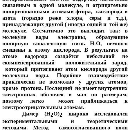
связанным в одной молекуле, и отрицательно
поляризованными атомами фтора, кислорода и
азота (гораздо реже хлора, серы и т.д.),
принадлежащих другой ( иногда одной и той же)
молекуле. Схематично это выглядит так: в
молекуле воды электроны, образующие
полярную ковалентную связь Н-О, немного
смещены к атому кислорода. В результате на
атоме водорода создаётся небольшой не
скомпенсированный положительный заряд,
который притягивает атом кислорода другой
молекулы воды. Подобное взаимодействие
практически не возможно у других атомов,
кроме протона. Последний не имеет внутренних
электронных оболочек и мал по размерам,
поэтому легко может приближаться к
электроотрицательным атомам.
Димер (Н
О)
широко исследовался
2
2
экспериментальными и теоретическими
методами. Метод самосогласованного поля