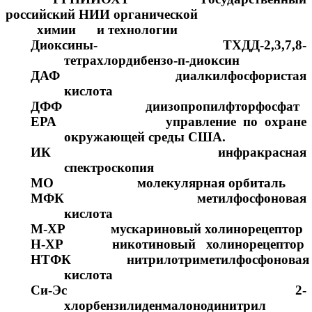
российский НИИ органической
химии и технологии
Диоксины- ТХДД-2,3,7,8-
тетрахлордибензо-п-диоксин
ДАФ диалкилфосфористая
кислота
ДФФ диизопропилфторфосфат
ЕРА управление по охране
окружающей среды США.
ИК инфракрасная
спектроскопия
МО молекулярная орбиталь
МФК метилфосфоновая
кислота
М-ХР мускариновый холинорецептор
Н-ХР никотиновый холинорецептор
НТФК нитрилотриметилфосфоновая
кислота
Си-Эс 2-
хлорбензилиденмалонодинитрил