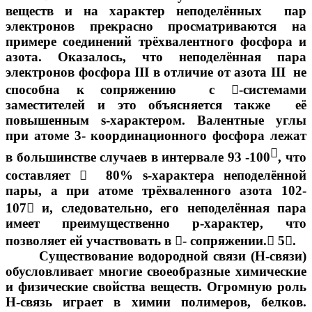
веществ и на характер неподелённых пар
электронов прекрасно просматриваются на
примере соединений трёхвалентного фосфора и
азота. Оказалось, что неподелённая пара
электронов фосфора III в отличие от азота III не
способна к сопряжению с

-системами
заместителей и это объясняется также её
повышенным s-характером. Валентные углы
при атоме 3- координационного фосфора лежат

в большинстве случаев в интервале 93 -100
, что
составляет

80% s-характера неподелённой
пары, а при атоме трёхваленного азота 102-
107

и, следовательно, его неподелённая пара
имеет преимущественно p-характер, что
позволяет ей участвовать в

- сопряжении.

5

.
Существование водородной связи (Н-связи)
обусловливает многие своеобразные химические
и физические свойства веществ. Огромную роль
Н-связь играет в химии полимеров, белков.