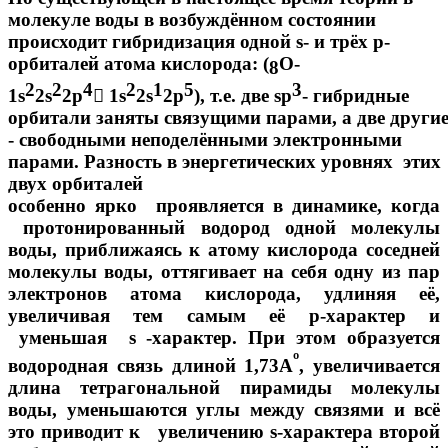
молекуле воды в возбуждённом состоянии
происходит гибридизация одной s- и трёх p-
орбиталей атома кислорода: (
О-
8
2
2
4
2
1
5
3
1s
2s
2р

1s
2s
2р
), т.е. две sp
- гибридные
орбитали заняты связущими парами, а две други
- свободными неподелёнными электронными
парами. Разность в энергетических уровнях этих
двух орбиталей
особенно ярко проявляется в динамике, когда
протонированный водород одной молекулы
воды, приближаясь к атому кислорода соседней
молекулы воды, оттягивает на себя одну из пар
электронов атома кислорода, удлиняя её,
увеличивая тем самым её р-характер и
уменьшая s -характер. При этом образуется
º
водородная связь длиной 1,73А
, увеличивается
длина тетрагональной пирамиды молекулы
воды, уменьшаются углы между связями и всё
это приводит к увеличению s-характера второй