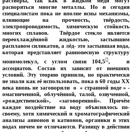
растворы, так как в жидкой меди могут
расворяться многие металлы. Но и сегодня
специалистам пока не вполне ясны механизмы,
влияющие на прочность, твёрдость,
электропроводимость, химическую стойкость
многих сплавов. Твёрдое стекло является
переохлаждённой жидкостью, застывшим
расплавом силикатов, а лёд- это застывшая вода,
которая представляет равновесную структуру

мономолекул, с углом связи 104,5
, и
ассоциатов. Состав их зависит от внешних
условий. Эту теорию приняли, но практически
не знали как её использовать, пока в 60 годы ХХ
века вновь не заговорили о « странной воде » -
омагниченной, облучённой, талой, озвученной,
«рождественской», «заговоренной». Причём
каждое воздействие на воду объяснялось по-
своему, хотя химический и хроматографический
анализы анионов и катионов, органики в этих
водах ничем не отличаются. Разницу в действии