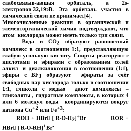
слабосвязыв-ающая орбиталь, а 2s-
электронов-32,19эВ. Эта орбиталь участия в
химической связи не принимает[4].
Многочисленные реакции в органической и
элементорганической химии подтверждают, что
атом кислорода может иметь только три связи.
Вода и СО
образуют равновесный
2
комплекс в соотношении 1:1, представляющую
слабую угольную кислоту. Спирты реагируют с
кислотами и эфирами с образованием солей
алкил- и диалкилоксония в соотношении (1:1),
эфиры с ВF
образуют
эфираты за счёт
3
свободных пар кислорода только в соотношении
1:1, гликоли с медью дают комплексы –
гликоляты , гидратные комплексы, в которых 4
или 6 молекул воды координируются вокруг
+2
+3
катиона Сu
или Fe
:
+
-
ROH + HBr

[ R-O-H
]
Br
ROR +
2
+
-
HBr

[ R-O-RH]
Br