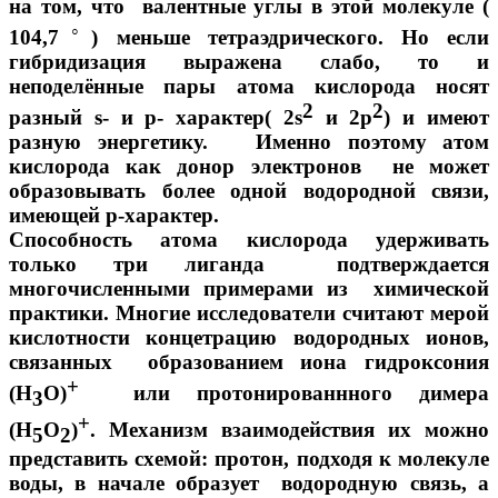
на том, что валентные углы в этой молекуле (
◦
104,7
) меньше тетраэдрического. Но если
гибридизация выражена слабо, то и
неподелённые пары атома кислорода носят
2
2
разный s- и р- характер( 2s
и 2р
) и имеют
разную энергетику. Именно поэтому атом
кислорода как донор электронов не может
образовывать более одной водородной связи,
имеющей р-характер.
Способность атома кислорода удерживать
только три лиганда подтверждается
многочисленными примерами из химической
практики. Многие исследователи считают мерой
кислотности концетрацию водородных ионов,
связанных образованием иона гидроксония
+
(Н
О)
или протонированнного димера
3
+
(Н
О
)
. Механизм взаимодействия их можно
5
2
представить схемой: протон, подходя к молекуле
воды, в начале образует водородную связь, а