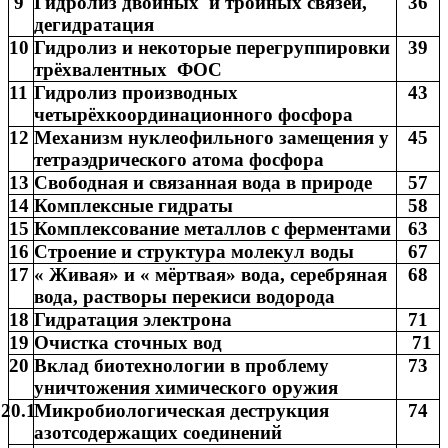
9
Гидролиз двойных и тройных связей,
36
дегидратация
10
Гидролиз и некоторые перегруппировки
39
трёхвалентных ФОС
11
Гидролиз производных
43
четырёхкоординационного фосфора
12
Механизм нуклеофильного замещения у
45
тетраэдрического атома фосфора
13
Свободная и связанная вода в природе
57
14
Комплексные гидраты
58
15
Комплексование металлов с ферментами
63
16
Строение и структура молекул воды
67
17
« Живая» и « мёртвая» вода, серебряная
68
вода, растворы перекиси водорода
18
Гидратация электрона
71
19
Очистка сточных вод
71
20
Вклад биотехнологии в проблему
73
уничтожения химического оружия
20.1
Микробиологическая деструкция
74
азотсодержащих соединений