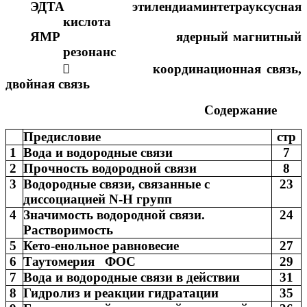
ЭДТА этилендиаминтетрауксусная
кислота
ЯМР ядерный магнитный
резонанс

координационная связь,
двойная связь
Содержание
Предисловие
стр
1
Вода и водородные связи
7
2
Прочность водородной связи
8
3
Водородные связи, связанные с
23
диссоциацией N-Н групп
4
Значимость водородной связи.
24
Растворимость
5
Кето-енольное равновесие
27
6
Таутомерия ФОС
29
7
Вода и водородные связи в действии
31
8
Гидролиз и реакции гидратации
35