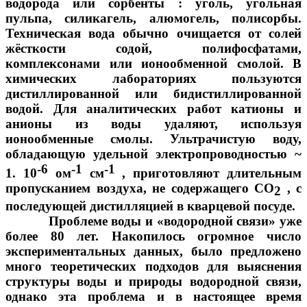
водорода или сорбенты : уголь, угольная
пульпа, силикагель, алюмогель, полисорбы.
Техническая вода обычно очищается от солей
жёсткости содой, полифосфатами,
комплексонами или ионообменной смолой. В
химических лабораториях пользуются
дистиллированной или бидистиллированной
водой. Для аналитических работ катионы и
анионы из воды удаляют, используя
ионообменные смолы. Ультрачистую воду,
обладающую удельной электропроводностью ~
-6
-1
-1
1. 10
ом
см
, приготовляют длительным
пропусканием воздуха, не содержащего СО
, с
2
последующей дистилляцией в кварцевой посуде.
Проблеме воды и «водородной связи» уже
более 80 лет. Накопилось огромное число
экспериментальных данных, было предложено
много теоретических подходов для выяснения
структуры воды и природы водородной связи,
однако эта проблема и в настоящее время