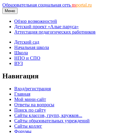
Образовательная социальная сеть
ns
portal.ru
Меню
Обзор возможностей
Детский проект «Алые паруса»
Аттестация педагогических работников
Детский сад
Начальная школа
Школа
НПО и СПО
ВУЗ
Навигация
Вход/регистрация
Главная
Мой мини-сайт
Ответы на вопросы
Поиск по сайту
Сайты классов, групп, кружков...
Сайты образовательных учреждений
Сайты коллег
Форумы