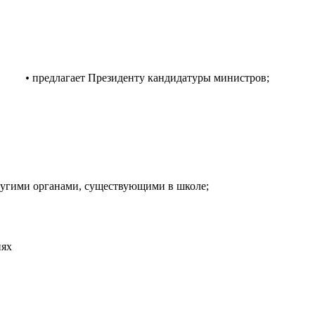
•
предлагает Президенту кандидатуры министров;
оты министров;
ругими органами, существующими в школе;
иях