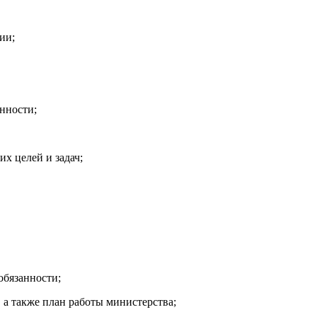
ии;
анности;
х целей и задач;
обязанности;
 а также план работы министерства;