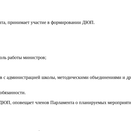
 министерств;
нта, принимает участие в формировании ДЮП.
ции: 
теля ДЮП;
 осуществляет общий контроль раб
истрам;
ств с администрацией школы, методическими объединениями и д
обязанности.
ти ДЮП, оповещает членов Парламента о планируемых мероприят