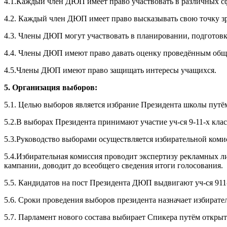
4.1.Каждый член ДЮП имеет право участвовать в различных сф
4.2. Каждый член ДЮП имеет право высказывать свою точку з
4.3. Члены ДЮП могут участвовать в планировании, подготов
4.4. Члены ДЮП имеют право давать оценку проведённым общ
4.5.Члены ДЮП имеют право защищать интересы учащихся.
5. Организация выборов:
5.1. Целью выборов является избрание Президента школы путём 
5.2.В выборах Президента принимают участие уч-ся 9-11-х клас
5.3.Руководство выборами осуществляется избирательной коми
5.4.Избирательная комиссия проводит экспертизу рекламных л
кампании, доводит до всеобщего сведения итоги голосования.
5.5. Кандидатов на пост Президента ДЮП выдвигают уч-ся 911
5.6. Сроки проведения выборов президента назначает избирател
5.7. Парламент нового состава выбирает Спикера путём откры