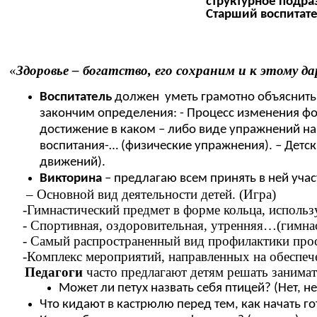
структурное подра
Старший воспитат
«
Здоровье – богатство, его сохраним и к этому 
Воспитатель
должен уметь грамотно объяснить 
закончим определения: - Процесс изменения фор
достижение в каком – либо виде упражнений наи
воспитания-… (физические упражнения). – Детски
движений).
Викторина
– предлагаю всем принять в ней учас
– Основной вид деятельности детей. (Игра)
-Гимнастический предмет в форме кольца, исполь
- Спортивная, оздоровительная, утренняя…(гимна
- Самый распространенный вид профилактики прос
-Комплекс мероприятий, направленных на обеспеч
Педагоги
часто предлагают детям решать занимат
Может ли петух назвать себя птицей? (Нет, н
Что кидают в кастрюлю перед тем, как начать го