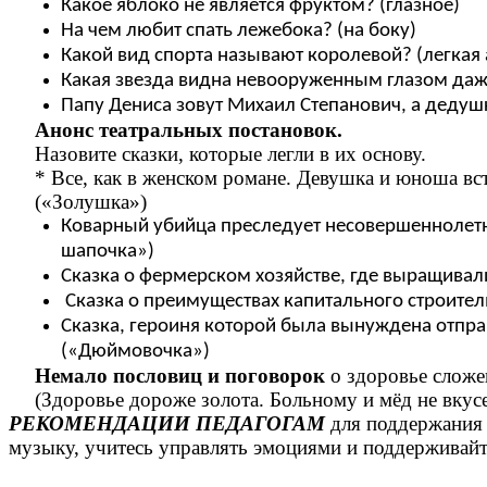
Какое яблоко не является фруктом? (глазное)
На чем любит спать лежебока? (на боку)
Какой вид спорта называют королевой? (легкая 
Какая звезда видна невооруженным глазом даж
Папу Дениса зовут Михаил Степанович, а дедуш
Анонс театральных постановок.
Назовите сказки, которые легли в их основу.
* Все, как в женском романе. Девушка и юноша вст
(«Золушка»)
Коварный убийца преследует несовершеннолетню
шапочка»)
Сказка о фермерском хозяйстве, где выращивал
Сказка о преимуществах капитального строител
Сказка, героиня которой была вынуждена отправ
(«Дюймовочка»)
Немало пословиц и поговорок
о здоровье сложе
(Здоровье дороже золота. Больному и мёд не вкусен
РЕКОМЕНДАЦИИ ПЕДАГОГАМ
для поддержания 
музыку, учитесь управлять эмоциями и поддерживайт