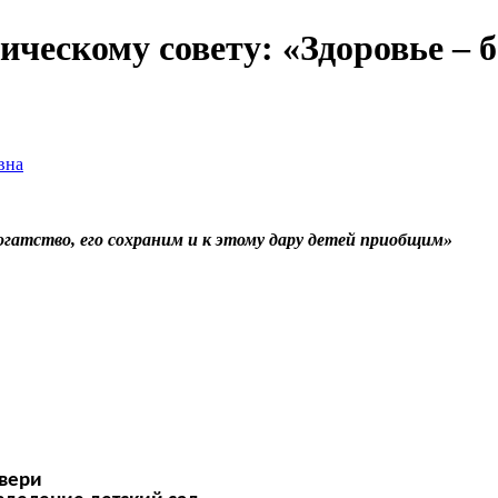
ческому совету: «Здоровье – б
вна
богатство, его сохраним и к этому дару детей приобщим»
вери