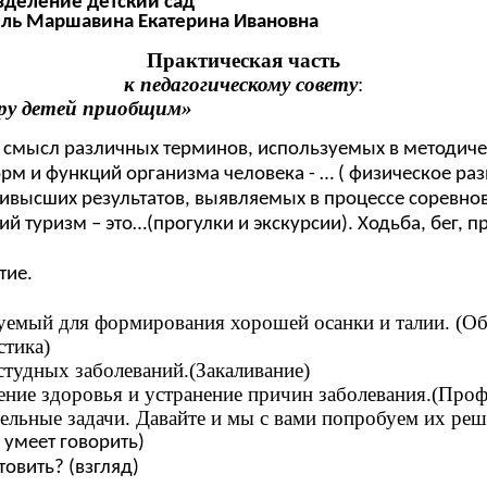
зделение детский сад
ель Маршавина Екатерина Ивановна
Практическая часть
к педагогическому совету
:
дару детей приобщим»
смысл различных терминов, используемых в методическ
м и функций организма человека - … ( физическое раз
высших результатов, выявляемых в процессе соревнова
й туризм – это…(прогулки и экскурсии). Ходьба, бег, 
тие.
зуемый для формирования хорошей осанки и талии. (О
стика)
тудных заболеваний.(Закаливание)
ение здоровья и устранение причин заболевания.(Проф
ельные задачи. Давайте и мы с вами попробуем их реш
е умеет говорить)
товить? (взгляд)