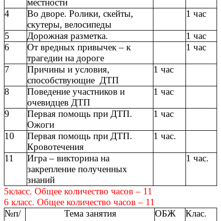
местности
4
Во дворе. Ролики, скейты,
1 час
скутеры, велосипеды
5
Дорожная разметка.
1 час
6
От вредных привычек – к
1 час
трагедии на дороге
7
Причины и условия,
1 час
способствующие ДТП
8
Поведение участников и
1 час
очевидцев ДТП
9
Первая помощь при ДТП.
1 час
Ожоги
10
Первая помощь при ДТП.
1 час.
Кровотечения
11
Игра – викторина на
1 час.
закрепление полученных
знаний
5класс. Общее количество часов – 11
6 класс. Общее количество часов – 11
№п/
Тема занятия
ОБЖ
Клас.