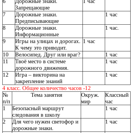
6
Дорожные знаки.
1 час
Запрещающие
7
Дорожные знаки.
1 час
Предписывающие
8
Дорожные знаки.
1 час.
Информационные
9
Игры на улицах и дорогах.
1 час
К чему это приводит.
10
Велосипед. Друг или враг?
1 час
11
Твоё место в системе
1 час
дорожного движения.
12
Игра – викторина на
1 час
закрепление знаний
4 класс. Общее количество часов -12
№
Тема занятия
Окруж.
Классный
п/п
мир
час
1
Безопасный маршрут
1 час
следования в школу
2
Для чего нужен светофор и
1 час
дорожные знаки.