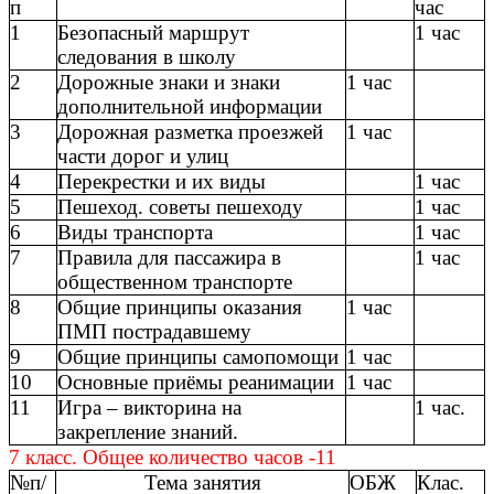
п
час
1
Безопасный маршрут
1 час
следования в школу
2
Дорожные знаки и знаки
1 час
дополнительной информации
3
Дорожная разметка проезжей
1 час
части дорог и улиц
4
Перекрестки и их виды
1 час
5
Пешеход. советы пешеходу
1 час
6
Виды транспорта
1 час
7
Правила для пассажира в
1 час
общественном транспорте
8
Общие принципы оказания
1 час
ПМП пострадавшему
9
Общие принципы самопомощи
1 час
10
Основные приёмы реанимации
1 час
11
Игра – викторина на
1 час.
закрепление знаний.
7 класс. Общее количество часов -11
№п/
Тема занятия
ОБЖ
Клас.