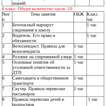
знаний.
8 класс. Общее количество часов -10
№п/
Тема занятия
ОБЖ
Класс.
п
час
1
Безопасный маршрут
1 час
следования в школу
2
Водитель. Его права и
1 час
обязанности
3
Велосипедист. Правила для
1 час
велосипедиста
4
Роллинг на современной улице.
1 час
5
Основные понятия об
1 час
уголовной ответственности за
ДТП
6
Самозащита в общественном
1 час
транспорте
7
Скутер. Правила перевозки
1 час
пассажиров
8
Правила перевозки детей и
1 час
подростков