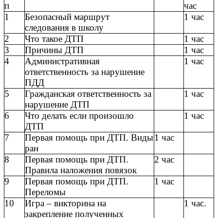
п
час
1
Безопасный маршрут
1 час
следования в школу
2
Что такое ДТП
1 час
3
Причины ДТП
1 час
4
Административная
1 час
ответственность за нарушение
ПДД
5
Гражданская ответственность за
1 час
нарушение ДТП
6
Что делать если произошло
1 час
ДТП
7
Первая помощь при ДТП. Виды
1 час
ран
8
Первая помощь при ДТП.
2 час
Правила наложения повязок
9
Первая помощь при ДТП.
1 час
Переломы
10
Игра – викторина на
1 час.
закрепление полученных