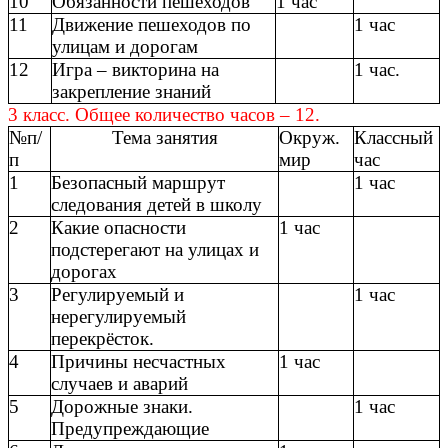
10
Обязанности пешеходов
1 час
11
Движение пешеходов по
1 час
улицам и дорогам
12
Игра – викторина на
1 час.
закрепление знаний
3 класс. Общее количество часов – 12.
№п/
Тема занятия
Окруж.
Классный
п
мир
час
1
Безопасный маршрут
1 час
следования детей в школу
2
Какие опасности
1 час
подстерегают на улицах и
дорогах
3
Регулируемый и
1 час
нерегулируемый
перекрёсток.
4
Причины несчастных
1 час
случаев и аварий
5
Дорожные знаки.
1 час
Предупреждающие