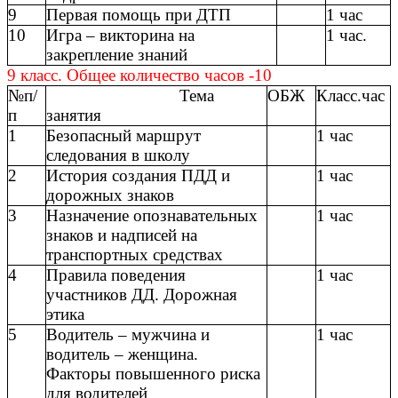
9
Первая помощь при ДТП
1 час
10
Игра – викторина на
1 час.
закрепление знаний
9 класс. Общее количество часов -10
№п/
Тема
ОБЖ
Класс.час
п
занятия
1
Безопасный маршрут
1 час
следования в школу
2
История создания ПДД и
1 час
дорожных знаков
3
Назначение опознавательных
1 час
знаков и надписей на
транспортных средствах
4
Правила поведения
1 час
участников ДД. Дорожная
этика
5
Водитель – мужчина и
1 час
водитель – женщина.
Факторы повышенного риска
для водителей