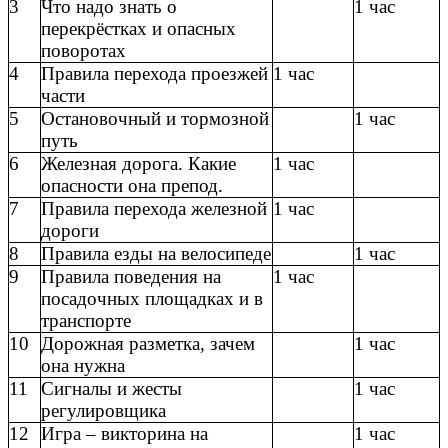
3
Что надо знать о
1 час
перекрёстках и опасных
поворотах
4
Правила перехода проезжей
1 час
части
5
Остановочный и тормозной
1 час
путь
6
Железная дорога. Какие
1 час
опасности она препод.
7
Правила перехода железной
1 час
дороги
8
Правила езды на велосипеде
1 час
9
Правила поведения на
1 час
посадочных площадках и в
транспорте
10
Дорожная разметка, зачем
1 час
она нужна
11
Сигналы и жесты
1 час
регулировщика
12
Игра – викторина на
1 час