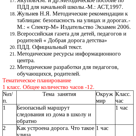
ЯкуповАМ. и др.Методическое пособие по
ПДД для начальной школы.-М.: АСТ,1997.
Жульнев Н.Я. Методические рекомендации к
таблицам: безопасность на улицах и дорогах.-
М.: « Спектр-М» Издательство Экзамен 2006.
Всероссийская газета для детей, педагогов и
родителей « Добрая дорога детства»
ПДД. Официальный текст.
Методические ресурсы информационного
центра.
Методические разработки для педагогов,
обучающихся, родителей.
Тематическое планирование
1 класс. Общее количество часов -12.
№п/
Тема занятия
Окруж
Класс.
п.
мир
час
1
Безопасный маршрут
1 час
следования из дома в школу и
обратно
2
Как устроена дорога. Что такое
1 час
улица