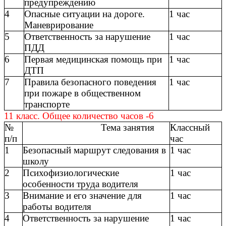
предупреждению
4
Опасные ситуации на дороге.
1 час
Маневрирование
5
Ответственность за нарушение
1 час
ПДД
6
Первая медицинская помощь при
1 час
ДТП
7
Правила безопасного поведения
1 час
при пожаре в общественном
транспорте
11 класс. Общее количество часов -6
№
Тема занятия
Классный
п/п
час
1
Безопасный маршрут следования в
1 час
школу
2
Психофизиологические
1 час
особенности труда водителя
3
Внимание и его значение для
1 час
работы водителя
4
Ответственность за нарушение
1 час