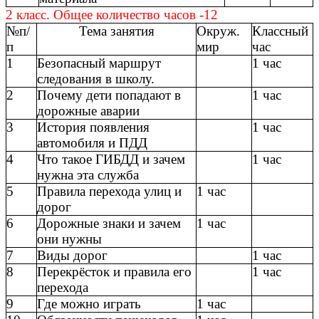
2 класс. Общее количество часов -12
№п/
Тема занятия
Окруж.
Классный
п
мир
час
1
Безопасный маршрут
1 час
следования в школу.
2
Почему дети попадают в
1 час
дорожные аварии
3
История появления
1 час
автомобиля и ПДД
4
Что такое ГИБДД и зачем
1 час
нужна эта служба
5
Правила перехода улиц и
1 час
дорог
6
Дорожные знаки и зачем
1 час
они нужны
7
Виды дорог
1 час
8
Перекрёсток и правила его
1 час
перехода
9
Где можно играть
1 час