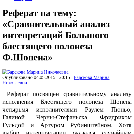
Реферат на тему:
«Сравнительный анализ
интепретаций Большого
блестящего полонеза
Ф.Шопена»
Опубликовано 04.05.2015 - 20:15 -
Барскова Марина
Николаевна
Реферат посвящен сравнительному анализу
исполнения Бле­стящего полонеза Шопена
четырьмя исполнителями Раулем Пю­ньо,
Галиной Черны-Стефаньска, Фридрихом
Гульдой и Артуром Рубинштейном. Хотя
выбор интерпретации оказался случайным