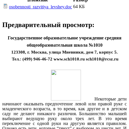
64 КБ
osobennosti_razvitiya_levshey.doc
Предварительный просмотр:
Государственное образовательное учреждение средняя
общеобразовательная школа №1010
123308, г. Москва, улица Мневники, дом 7, корпус 5.
Тел.: (499) 946-46-72
www.sch1010.ru
sch1010@rcsz.ru
Некоторые дети
начинают оказывать предпочтение левой или правой руке с
младенческого возраста, в то время, как другие и в детском
саду не делают никакого различия. Большинство малышей
выбирают
ведущую руку
около трех лет. В это время
переключение с одной руки на другую является правилом.
Однако есть дети, которые “тянут” с выбором до шести лет. И