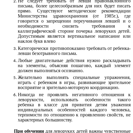
Не следует требовать от левши правонаклонного
письма, более целесообразным для них будет писать
прямо. Существуют методические рекомендации
Министерства здравоохранения (от 1985г.), где
говорится о запрещении переучивания левшей и о
необходимости снизить требования к
каллиграфической стороне почерка леворуких детей.
Допустимым является вертикальное написание или
наклон букв влево
Категорически противопоказано требовать от ребенка-
левши безотрывного письма.
Любые двигательные действия нужно раскладывать
на элементы, объясняя пошагово, каждый элемент
должен выполняться осознанно.
Желательно выполнять специальные упражнения,
играть с ребенком в игры, развивающие зрительное
восприятие и зрительно-моторную координацию.
Никогда не проявлять негативного отношения к
леворукости, использовать особенности такого
ребенка в классе для привития детям уважения
индивидуальных особенностей каждого человека,
терпимости по отношению к проявлению свойств, не
характерных большинству.
При обучении
для леворуких детей важны чувственные