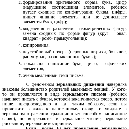
формирования зрительного образа букв, цифр
(нарушение соотношения элементов, ребенок
путает сходные по конфигурации буквы, цифры,
пишет лишние элементы или не дописывает
элементы букв, цифр);
выделения и различения геометрических фигур,
замена сходных по форме фигур (круг - овал,
квадрат - ромб- прямоугольник);
копирования;
неустойчивый почерк (неровные штрихи, большие,
растянутые, разнонаклонные буквы);
зеркальное написание букв, цифр, графических
элементов;
очень медленный темп письма.
С феноменом
зеркальных движений
наверняка
знакомы большинство родителей маленьких левшей. У кого-
то он проявляется в виде
зеркального письма
(ребенок
начинает писать с буквы, которой заканчивается слово, потом
пишет предпоследнюю и т.д., таким образом, если вы
приложите зеркало к написанному слову, то увидите в
зеркальном отражении традиционным способом написанное
слово), но встречаются и зеркальное чтение, зеркальное
рисование, зеркальное восприятие.
Если после 10 лет проявления зеркального