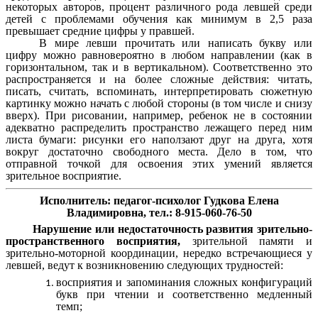
некоторых авторов, процент различного рода левшей среди
детей с проблемами обучения как минимум в 2,5 раза
превышает средние цифры у правшей.
В мире левши прочитать или написать букву или
цифру можно равновероятно в любом направлении (как в
горизонтальном, так и в вертикальном). Соответственно это
распространяется и на более сложные действия: читать,
писать, считать, вспоминать, интерпретировать сюжетную
картинку можно начать с любой стороны (в том числе и снизу
вверх). При рисовании, например, ребенок не в состоянии
адекватно распределить пространство лежащего перед ним
листа бумаги: рисунки его наползают друг на друга, хотя
вокруг достаточно свободного места. Дело в том, что
отправной точкой для освоения этих умений является
зрительное восприятие.
Исполнитель: педагог-психолог Гудкова Елена
Владимировна, тел.: 8-915-060-76-50
Нарушение или недостаточность развития зрительно-
пространственного восприятия,
зрительной памяти и
зрительно-моторной координации, нередко встречающиеся у
левшей, ведут к возникновению следующих трудностей:
восприятия и запоминания сложных конфигураций
букв при чтении и соответственно медленный
темп;