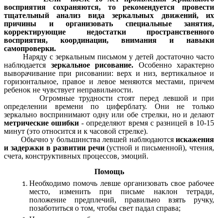
восприятия сохраняются, то рекомендуется провести
тщательный анализ вида зеркальных движений, их
причины и организовать специальные занятия,
корректирующие недостатки пространственного
восприятия, координации, внимания и навыки
самопроверки.
Наряду с зеркальным письмом у детей достаточно часто
наблюдается
зеркальное рисование.
Особенно характерно
выворачивание при рисовании: верх и низ, вертикальное и
горизонтальное, правое и левое меняются местами, причем
ребенок не чувствует неправильности.
Огромные трудности стоят перед левшой и при
определении времени по циферблату. Они не только
зеркально воспринимают одну или обе стрелки, но и делают
метрические ошибки
- определяют время с разницей в 10-15
минут (это относится и к часовой стрелке).
Обычно у большинства левшей наблюдаются
искажения
и задержки в развитии речи
(устной и письменной), чтения,
счета, конструктивных процессов, эмоций.
Помощь
Необходимо помочь левше организовать свое рабочее
место, изменить при письме наклон тетради,
положение предплечий, правильно взять ручку,
позаботиться о том, чтобы свет падал справа;