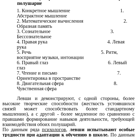
полушарие
1. Конкретное мышление 1.
Абстрактное мышление
2. Математические вычисления 2.
Образная память
3. Сознательное 3.
Бессознательное
4. Правая рука 4. Левая
рука
5. Речь 5. Ритм,
восприятие музыки, интонации
6. Правый глаз 6. Левый
глаз
7. Чтение и письмо 7.
Ориентировка в пространстве
8. Двигательная сфера 8.
Чувственная сфера
Левши и демонстрируют, с одной стороны, более
высокие творческие способности (жесткость устоявшихся
связей может способствовать более стандартному
мышлению), а с другой - более медленное по сравнению с
правшами формирование навыков деятельности, требующей
взаимодействия обоих полушарий.
По данным ряда
психологов
,
левши испытывают особые
трудности при адаптации к обучению в школе.
По данным