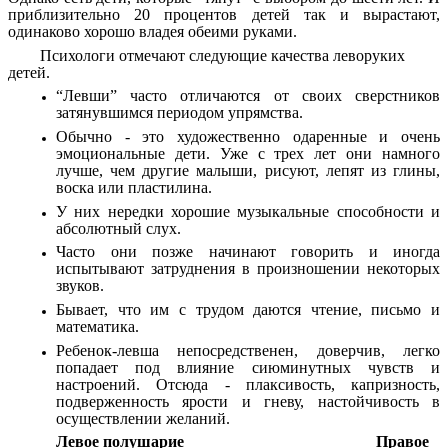
приблизительно 20 процентов детей так и вырастают,
одинаково хорошо владея обеими руками.
Психологи отмечают следующие качества леворуких
детей.
“Левши” часто отличаются от своих сверстников
затянувшимся периодом упрямства.
Обычно - это художественно одаренные и очень
эмоциональные дети. Уже с трех лет они намного
лучше, чем другие малыши, рисуют, лепят из глины,
воска или пластилина.
У них нередки хорошие музыкальные способности и
абсолютный слух.
Часто они позже начинают говорить и иногда
испытывают затруднения в произношении некоторых
звуков.
Бывает, что им с трудом даются чтение, письмо и
математика.
Ребенок-
левша
непосредственен, доверчив, легко
попадает под влияние сиюминутных чувств и
настроений. Отсюда - плаксивость, капризность,
подверженность ярости и гневу, настойчивость в
осуществлении желаний.
Левое полушарие Правое