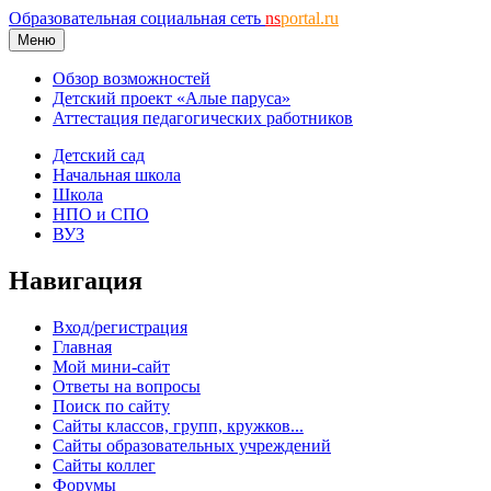
Образовательная социальная сеть
ns
portal.ru
Меню
Обзор возможностей
Детский проект «Алые паруса»
Аттестация педагогических работников
Детский сад
Начальная школа
Школа
НПО и СПО
ВУЗ
Навигация
Вход/регистрация
Главная
Мой мини-сайт
Ответы на вопросы
Поиск по сайту
Сайты классов, групп, кружков...
Сайты образовательных учреждений
Сайты коллег
Форумы