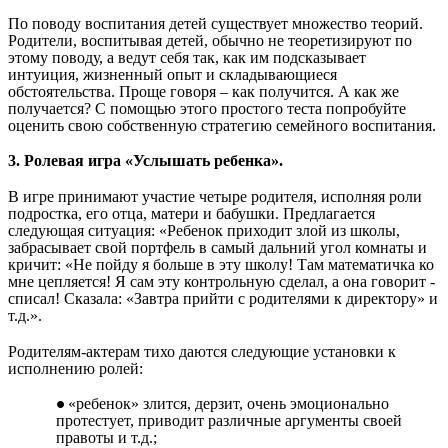
По поводу воспитания детей существует множество теорий.
Родители, воспитывая детей, обычно не теоретизируют по
этому поводу, а ведут себя так, как им подсказывает
интуиция, жизненный опыт и складывающиеся
обстоятельства. Проще говоря – как получится. А как же
получается? С помощью этого простого теста попробуйте
оценить свою собственную стратегию семейного воспитания.
3. Ролевая игра «Услышать ребенка».
В игре принимают участие четыре родителя, исполняя роли
подростка, его отца, матери и бабушки. Предлагается
следующая ситуация: «Ребенок приходит злой из школы,
забрасывает свой портфель в самый дальний угол комнаты и
кричит: «Не пойду я больше в эту школу! Там математичка ко
мне цепляется! Я сам эту контрольную сделал, а она говорит -
списал! Сказала: «Завтра прийти с родителями к директору» и
т.д.».
Родителям-актерам тихо даются следующие установки к
исполнению ролей:
«ребенок» злится, дерзит, очень эмоционально
протестует, приводит различные аргументы своей
правоты и т.д.;