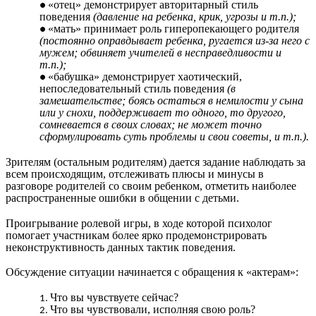
«отец» демонстрирует авторитарный стиль
поведения
(давление на ребенка, крик, угрозы и т.п.);
«мать» принимает роль гиперопекающего родителя
(постоянно оправдывает ребенка, ругается из-за него с
мужем; обвиняет учителей в несправедливости и
т.п.);
«бабушка» демонстрирует хаотический,
непоследовательный стиль поведения
(в
замешательстве; боясь остаться в немилости у сына
или у снохи, поддерживает то одного, то другого,
сомневается в своих словах; не может точно
сформулировать суть проблемы и свои советы, и т.п.).
Зрителям (остальным родителям) дается задание наблюдать за
всем происходящим, отслеживать плюсы и минусы в
разговоре родителей со своим ребенком, отметить наиболее
распространенные ошибки в общении с детьми.
Проигрывание ролевой игры, в ходе которой психолог
помогает участникам более ярко продемонстрировать
неконструктивность данных тактик поведения.
Обсуждение ситуации начинается с обращения к «актерам»:
Что вы чувствуете сейчас?
Что вы чувствовали, исполняя свою роль?