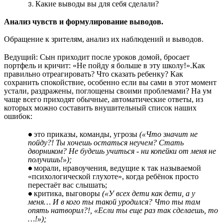
Какие выводы вы для себя сделали?
Анализ чувств и формулирование выводов.
Обращение к зрителям, анализ их наблюдений и выводов.
Ведущий: Сын приходит после уроков домой, бросает
портфель и кричит: «Не пойду я больше в эту школу!».Как
правильно отреагировать? Что сказать ребенку? Как
сохранить спокойствие, особенно если вы сами в этот момент
устали, раздражены, поглощены своими проблемами? На ум
чаще всего приходят обычные, автоматические ответы, из
которых можно составить внушительный список наших
ошибок:
это приказы, команды, угрозы
(«Что значит не
пойду?! Ты хочешь остаться неучем? Стать
дворником? Не будешь учиться - ни копейки от меня не
получишь!»);
морали, нравоучения, ведущие к так называемой
«психологической глухоте», когда ребёнок просто
перестаёт вас слышать;
критика, выговоры
(«У всех дети как дети, а у
меня… И в кого ты такой уродился? Что ты там
опять натворил?!, «Если ты еще раз так сделаешь, то
…!»);