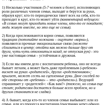
1) Несколько участников
(5-7 человек и более),
исполняющих
роли различных членов семьи, выходят и берутся за руки,
образуя круг; кто-то периодически тянет всех на себя, кто-то
приходит в круг, кто-то может уйти
(комментарий ведущего:
«В семью могут приходить новые члены, кто-то ее покидает;
люди живут вместе, но это еще не семья).
2) Когда прослеживаются корни семьи, появляются
традиции
(потопайте ножками – ощутите «корни»)
,
появляются прочные эмоциональные связи
(можете
сблизиться в центр; отойти как можно дальше друг от
друга, чуть-чуть отклониться назад, не отпуская рук)
- это
уже настоящая семья – устойчивая и дружная.
3) Если мы имеем дело с воспитанием ребенка, оно не всегда
бывает легким, а может быть даже проблемным
(«ребенок»
виснет на руках «родителей», других «родственников»;
прыгает, может сесть на сцепленные руки. Двое соседей по
обе стороны от «ребенка» – это «родители»)
. Ведущий
спрашивает у «родителей»: «Как вам?»
(тяжело, но семья еще
стоит; родителям достается больше всего проблем, но и
другим становится не сладко).
4) А бывает, когда кто-то из членов семьи выбывает: или из
семьи, или из процесса воспитания
(участники через одного