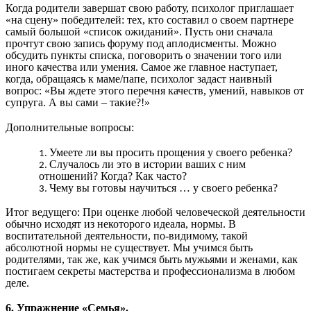
Когда родители завершат свою работу, психолог приглашает
«на сцену» победителей: тех, кто составил о своем партнере
самый большой «список ожиданий». Пусть они сначала
прочтут свою запись форуму под аплодисменты. Можно
обсудить пункты списка, поговорить о значении того или
иного качества или умения. Самое же главное наступает,
когда, обращаясь к маме/папе, психолог задаст наивный
вопрос: «Вы ждете этого перечня качеств, умений, навыков от
супруга. А вы сами – такие?!»
Дополнительные вопросы:
Умеете ли вы просить прощения у своего ребенка?
Случалось ли это в истории ваших с ним
отношений? Когда? Как часто?
Чему вы готовы научиться … у своего ребенка?
Итог ведущего: При оценке любой человеческой деятельности
обычно исходят из некоторого идеала, нормы. В
воспитательной деятельности, по-видимому, такой
абсолютной нормы не существует. Мы учимся быть
родителями, так же, как учимся быть мужьями и женами, как
постигаем секреты мастерства и профессионализма в любом
деле.
6. Упражнение «Семья».