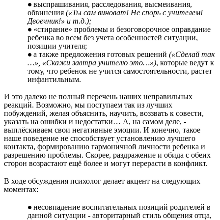
выспрашивания, расследования, высмеивания,
обвинения
(«Ты сам виноват! Не спорь с учителем!
Двоечник!» и т.д.);
«стирание» проблемы и безоговорочное оправдание
ребенка во всем без учета особенностей ситуации,
позиции учителя;
а также предложения готовых решений
(«Сделай так
…», «Скажи завтра учителю это…»)
, которые ведут к
тому, что ребенок не учится самостоятельности, растет
инфантильным.
И это далеко не полный перечень наших неправильных
реакций. Возможно, мы поступаем так из лучших
побуждений, желая объяснить, научить, воззвать к совести,
указать на ошибки и недостатки… А, на самом деле, -
выплёскиваем свои негативные эмоции. И конечно, такое
наше поведение не способствует установлению лучшего
контакта, формированию гармоничной личности ребенка и
разрешению проблемы. Скорее, раздражение и обида с обеих
сторон возрастают ещё более и могут перерасти в конфликт.
В ходе обсуждения психолог делает акцент на следующих
моментах:
несовпадение воспитательных позиций родителей в
данной ситуации - авторитарный стиль общения отца,