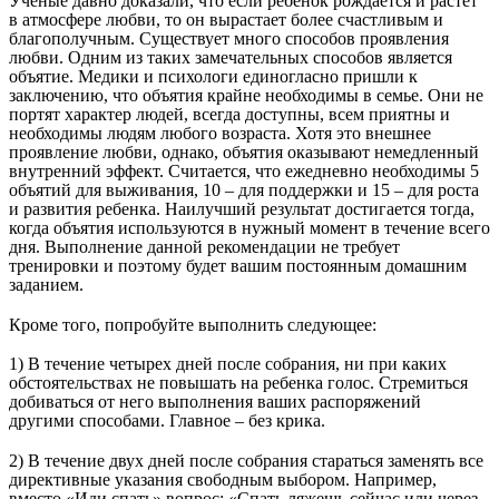
Ученые давно доказали, что если ребенок рождается и растет
в атмосфере любви, то он вырастает более счастливым и
благополучным. Существует много способов проявления
любви. Одним из таких замечательных способов является
объятие. Медики и психологи единогласно пришли к
заключению, что объятия крайне необходимы в семье. Они не
портят характер людей, всегда доступны, всем приятны и
необходимы людям любого возраста. Хотя это внешнее
проявление любви, однако, объятия оказывают немедленный
внутренний эффект. Считается, что ежедневно необходимы 5
объятий для выживания, 10 – для поддержки и 15 – для роста
и развития ребенка. Наилучший результат достигается тогда,
когда объятия используются в нужный момент в течение всего
дня. Выполнение данной рекомендации не требует
тренировки и поэтому будет вашим постоянным домашним
заданием.
Кроме того, попробуйте выполнить следующее:
1) В течение четырех дней после собрания, ни при каких
обстоятельствах не повышать на ребенка голос. Стремиться
добиваться от него выполнения ваших распоряжений
другими способами. Главное – без крика.
2) В течение двух дней после собрания стараться заменять все
директивные указания свободным выбором. Например,
вместо «Иди спать» вопрос: «Спать ляжешь сейчас или через