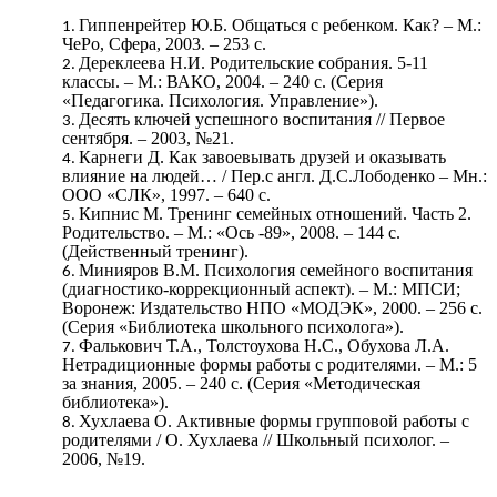
Гиппенрейтер Ю.Б. Общаться с ребенком. Как? – М.:
ЧеРо, Сфера, 2003. – 253 с.
Дереклеева Н.И. Родительские собрания. 5-11
классы. – М.: ВАКО, 2004. – 240 с. (Серия
«Педагогика. Психология. Управление»).
Десять ключей успешного воспитания // Первое
сентября. – 2003, №21.
Карнеги Д. Как завоевывать друзей и оказывать
влияние на людей… / Пер.с англ. Д.С.Лободенко – Мн.:
ООО «СЛК», 1997. – 640 с.
Кипнис М. Тренинг семейных отношений. Часть 2.
Родительство. – М.: «Ось -89», 2008. – 144 с.
(Действенный тренинг).
Минияров В.М. Психология семейного воспитания
(диагностико-коррекционный аспект). – М.: МПСИ;
Воронеж: Издательство НПО «МОДЭК», 2000. – 256 с.
(Серия «Библиотека школьного психолога»).
Фалькович Т.А., Толстоухова Н.С., Обухова Л.А.
Нетрадиционные формы работы с родителями. – М.: 5
за знания, 2005. – 240 с. (Серия «Методическая
библиотека»).
Хухлаева О. Активные формы групповой работы с
родителями / О. Хухлаева // Школьный психолог. –
2006, №19.