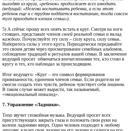
выходят из круга, «ребенок» продолжает всех изводить
(ведущий: «Нелегко воспитывать ребенка, а если этот
ребенок еще и с трудом поддается воспитанию, тогда совсем
туго приходится членам семьи»).
5) А сейчас прошу всех опять встать в круг. Смотря на ноги
стоящих, представьте членов
своей
реальной семьи и вклад
каждого
. Почувствуйте эту силу – силу круга, силу семьи.
Наберитесь силы у этого круга. Периодически передавайте
это своим детям через просматривание семейных альбомов,
соблюдение традиций и ритуалов вашей семьи. В заключение
ведущий просит обменяться впечатлениями тех, кто стоял в
кругу и тех, кто наблюдал за происходящим.
Итог ведущего: «Круг – это символ формирования
привязанности, единения членов семьи. Если родители не
смогли создать этих чувств, ребенок чувствует себя лишним.
В таком случае может вырасти, так называемый,
«эмоциональный инвалид».
7. Упражнение «Ладошки».
Тихо звучит спокойная музыка. Ведущий просит всех
присутствующих закрыть глаза и положить свои руки на
колени ладонями вверх. Один человек подходит к любому
другому, кладет свои ладони на его ладони и садится на его