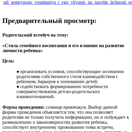
stil_semeynogo_vospitaniya_i_ego_vliyanie_na_razvitie_lichnosti_r
Предварительный просмотр:
Родительский всеобуч на тему:
«Стиль семейного воспитания и его влияние на развитие
личности ребенка»
Цель:
организовать условия, способствующие осознанию
родителями собственного стиля взаимодействия с
ребенком, барьеров к пониманию детей;
содействовать формированию потребности
совершенствования детско-родительских
взаимоотношений.
Форма проведения:
семинар-практикум
. Выбор данной
формы проведения объясняется тем, что она позволяет
родителям не только получить информацию, но и побуждает к
размышлению о закономерностях развития ребенка,
способствует внутреннему проживанию темы встречи,