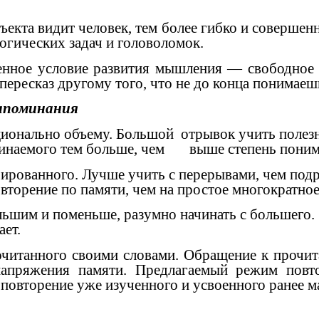
ъекта видит человек, тем более гибко и соверше
логических задач и головоломок.
ное условие развития мышления — свободное и
пересказ другому того, что не до конца понимаеш
поминания
ионально объему. Большой отрывок учить полезне
оминаемого тем больше, чем выше степень пони
рованного. Лучше учить с перерывами, чем подр
торение по памяти, чем на простое многократное
шим и поменьше, разумно начинать с большего.
ает.
танного своими словами. Обращение к прочита
напряжения памяти. Предлагаемый режим повт
 повторение уже изученного и усвоенного ранее м