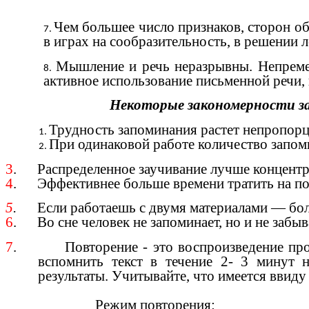
Чем большее число признаков, сторон об
в играх на сообразительность, в решении 
Мышление и речь неразрывны. Непремен
активное использование письменной речи, 
Некоторые закономерности за
Трудность запоминания растет непропорц
При одинаковой работе количество зап
3
. Распределенное заучивание лучше концентри
4
. Эффективнее больше времени тратить на пов
5
.
Если работаешь с двумя материалами — боль
6
. Во сне человек не запоминает, но и не забыв
7
. Повторение - это воспроизведение прочи
вспомнить текст в течение 2- 3 минут 
результаты. Учитывайте, что имеется ввиду
Режим повторения: