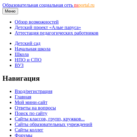
Образовательная социальная сеть
ns
portal.ru
Меню
Обзор возможностей
Детский проект «Алые паруса»
Аттестация педагогических работников
Детский сад
Начальная школа
Школа
НПО и СПО
ВУЗ
Навигация
Вход/регистрация
Главная
Мой мини-сайт
Ответы на вопросы
Поиск по сайту
Сайты классов, групп, кружков...
Сайты образовательных учреждений
Сайты коллег
Форумы