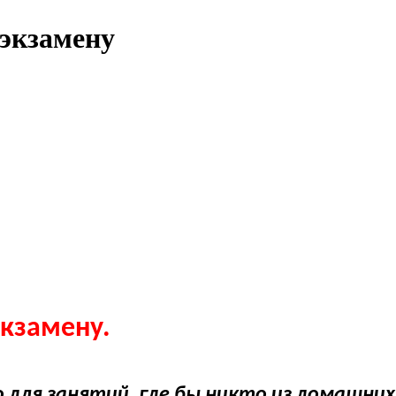
 экзамену
экзамену.
для занятий, где бы никто из домашних