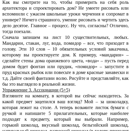
Как вы смотрите на то, чтобы примерить на себя роль
архитектора и спроектировать дом? Не умеете рисовать или
вспомнили с ужасом школьные уроки черчения и сопромат в
универе? Ничего страшного, умение рисовать и чертить здесь
дело десятое. Главное – процесс. Ну что, согласны? Отлично,
тогда поехали.
Сначала запишем на лист 10 существительных, любых.
Мандарин, стакан, луг, вода, помидор – все, что приходит в
голову. Эти 10 слов – 10 обязательных условий заказчика,
которому вы проектируете дом. К примеру, «мандарин» –
сделайте стены дома оранжевого цвета, «вода» – пусть перед
домом будет фонтан или прудик, «помидор» – запустите в
пруд красных рыбок или повесьте в доме красные занавески и
т.д. Дайте своей фантазии волю. Рисуйте и представляйте, как
бы это выглядело в реальной жизни.
Упражнение 3. Ассоциации (5+5)
Взгляните на комнату, в которой вы сейчас находитесь. За
какой предмет зацепился ваш взгляд? Мой – за шоколадку,
которая лежит на столе. А теперь возьмите листок бумаги с
ручкой и напишите 5 прилагательных, которые наиболее
подходят к предмету, который вы выбрали. Например,
горький шоколад, вкусный шоколад, бельгийский шоколад,
натуральный шоколад, развесной шоколад (в голову приходит