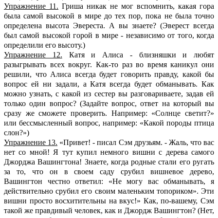
Упражнение 11.
Гриша никак не мог вспомнить, какая гора
была самой высокой в мире до тех пор, пока не была точно
определена высота Эвереста. А вы знаете? (Эверест всегда
был самой высокой горой в мире - независимо от того, когда
определили его высоту.)
Упражнение 12.
Катя и Алиса - близняшки и любят
разыгрывать всех вокруг. Как-то раз во время каникул они
решили, что Алиса всегда будет говорить правду, какой бы
вопрос ей ни задали, а Катя всегда будет обманывать. Как
можно узнать, с какой из сестер вы разговариваете, задав ей
только один вопрос? (Задайте вопрос, ответ на который вы
сразу же сможете проверить. Например: «Солнце светит?»
или бессмысленный вопрос, например: «Какой породы птица
слон?»)
Упражнение 13.
«Привет! - писал Сэм друзьям. - Жаль, что вас
нет со мной! Я тут купил немного вишни с дерева самого
Джорджа Вашингтона! Знаете, когда родные стали его ругать
за то, что он в своем саду срубил вишневое дерево,
Вашингтон честно ответил: «Не могу вас обманывать, я
действительно срубил его своим маленьким топориком». Эти
вишни просто восхитительны на вкус!» Как, по-вашему, Сэм
такой же правдивый человек, как и Джордж Вашингтон? (Нет,