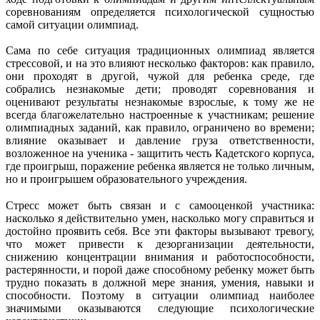
соревнованиям определяется психологической сущностью
самой ситуации олимпиад.
Сама по себе ситуация традиционных олимпиад является
стрессовой, и на это влияют несколько факторов: как правило,
они проходят в другой, чужой для ребенка среде, где
собрались незнакомые дети; проводят соревнования и
оценивают результаты незнакомые взрослые, к тому же не
всегда благожелательно настроенные к участникам; решение
олимпиадных заданий, как правило, ограничено во времени;
влияние оказывает и давление груза ответственности,
возложенное на ученика - защитить честь Кадетского корпуса,
где проигрыш, поражение ребенка является не только личным,
но и проигрышем образовательного учреждения.
Стресс может быть связан и с самооценкой участника:
насколько я действительно умен, насколько могу справиться и
достойно проявить себя. Все эти факторы вызывают тревогу,
что может привести к дезорганизации деятельности,
снижению концентрации внимания и работоспособности,
растерянности, и порой даже способному ребенку может быть
трудно показать в должной мере знания, умения, навыки и
способности. Поэтому в ситуации олимпиад наиболее
значимыми оказываются следующие психологические