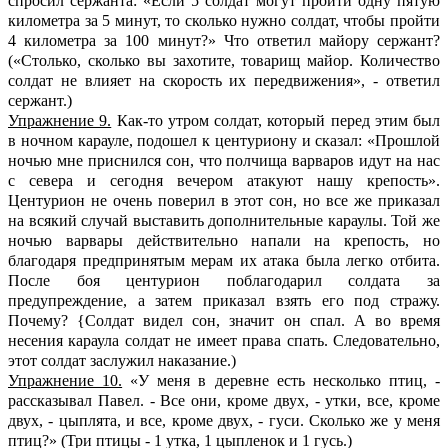
спросил сержанта: «Если 5 солдат могут пройти одну пятую
километра за 5 минут, то сколько нужно солдат, чтобы пройти
4 километра за 100 минут?» Что ответил майору сержант?
(«Столько, сколько вы захотите, товарищ майор. Количество
солдат не влияет на скорость их передвижения», - ответил
сержант.)
Упражнение 9.
Как-то утром солдат, который перед этим был
в ночном карауле, подошел к центуриону и сказал: «Прошлой
ночью мне приснился сон, что полчища варваров идут на нас
с севера и сегодня вечером атакуют нашу крепость».
Центурион не очень поверил в этот сон, но все же приказал
на всякий случай выставить дополнительные караулы. Той же
ночью варвары действительно напали на крепость, но
благодаря предпринятым мерам их атака была легко отбита.
После боя центурион поблагодарил солдата за
предупреждение, а затем приказал взять его под стражу.
Почему? {Солдат видел сон, значит он спал. А во время
несения караула солдат не имеет права спать. Следовательно,
этот солдат заслужил наказание.)
Упражнение 10.
«У меня в деревне есть несколько птиц, -
рассказывал Павел. - Все они, кроме двух, - утки, все, кроме
двух, - цыплята, и все, кроме двух, - гуси. Сколько же у меня
птиц?» (Три птицы - 1 утка, 1 цыпленок и 1 гусь.)