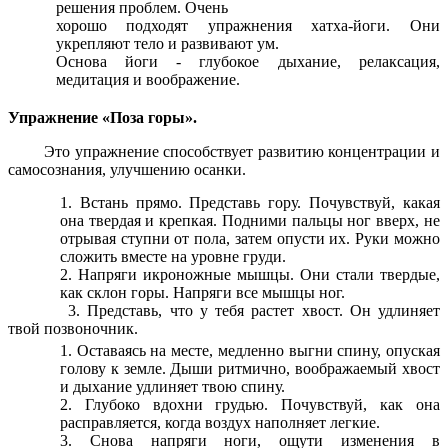
решения проблем. Очень
хорошо подходят упражнения хатха-йоги. Они
укрепляют тело и развивают ум.
Основа йоги - глубокое дыхание, релаксация,
медитация и воображение.
Упражнение «Поза горы».
Это упражнение способствует развитию концентрации и
самосознания, улучшению осанки.
Встань прямо. Представь гору. Почувствуй, какая
она твердая и крепкая. Подними пальцы ног вверх, не
отрывая ступни от пола, затем опусти их. Руки можно
сложить вместе на уровне груди.
Напряги икроножные мышцы. Они стали твердые,
как склон горы. Напряги все мышцы ног.
Представь, что у тебя растет хвост. Он удлиняет
твой позвоночник.
Оставаясь на месте, медленно выгни спину, опуская
голову к земле. Дыши ритмично, воображаемый хвост
и дыхание удлиняет твою спину.
Глубоко вдохни грудью. Почувствуй, как она
расправляется, когда воздух наполняет легкие.
Снова напряги ноги, ощути изменения в