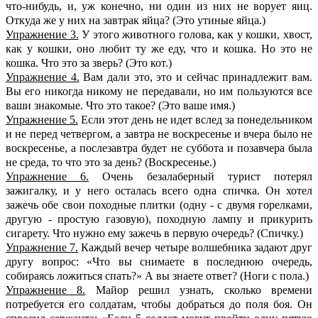
что-нибудь, и, уж конечно, ни один из них не ворует яиц.
Откуда же у них на завтрак яйца? (Это утиные яйца.)
Упражнение 3.
У этого животного голова, как у кошки, хвост,
как у кошки, оно любит ту же еду, что и кошка. Но это не
кошка. Что это за зверь? (Это кот.)
Упражнение 4.
Вам дали это, это и сейчас принадлежит вам.
Вы его никогда никому не передавали, но им пользуются все
ваши знакомые. Что это такое? (Это ваше имя.)
Упражнение 5.
Если этот день не идет вслед за понедельником
и не перед четвергом, а завтра не воскресенье и вчера было не
воскресенье, а послезавтра будет не суббота и позавчера была
не среда, то что это за день? (Воскресенье.)
Упражнение 6.
Очень безалаберный турист потерял
зажигалку, и у него осталась всего одна спичка. Он хотел
зажечь обе свои походные плитки (одну - с двумя горелками,
другую - простую газовую), походную лампу и прикурить
сигарету. Что нужно ему зажечь в первую очередь? (Спичку.)
Упражнение 7.
Каждый вечер четыре волшебника задают друг
другу вопрос: «Что вы снимаете в последнюю очередь,
собираясь ложиться спать?» А вы знаете ответ? (Ноги с пола.)
Упражнение 8.
Майор решил узнать, сколько времени
потребуется его солдатам, чтобы добраться до поля боя. Он