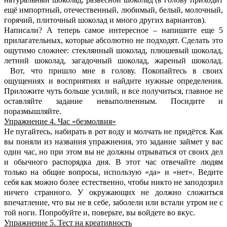
ещё импортный, отечественный, любимый, белый, молочный,
горячий, плиточный шоколад и много других вариантов).
Написали? А теперь самое интересное – напишите еще 5
прилагательных, которые абсолютно не подходят. Сделать это
ощутимо сложнее: стеклянный шоколад, плюшевый шоколад,
летний шоколад, загадочный шоколад, жареный шоколад.
Вот, что пришло мне в голову. Покопайтесь в своих
ощущениях и восприятиях и найдите нужные определения.
Приложите чуть больше усилий, и все получиться, главное не
оставляйте задание невыполненным. Посидите и
поразмышляйте.
Упражнение 4. Час «безмолвия»
Не пугайтесь, набирать в рот воду и молчать не придётся. Как
вы поняли из названия упражнения, это задание займет у вас
один час, но при этом вы не должны отрываться от своих дел
и обычного распорядка дня. В этот час отвечайте людям
только на общие вопросы, использую «да» и «нет». Ведите
себя как можно более естественно, чтобы никто не заподозрил
ничего странного. У окружающих не должно сложиться
впечатление, что вы не в себе, заболели или встали утром не с
той ноги. Попробуйте и, поверьте, вы войдете во вкус.
Упражнение 5. Тест на креативность