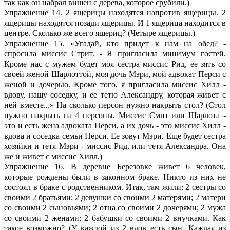
так как он набрал вишен с дерева, которое срубили.)
Упражнение 14.
2 ящерицы находятся напротив ящерицы. 2
ящерицы находятся позади ящерицы. И 1 ящерица находится в
центре. Сколько же всего ящериц? (Четыре ящерицы.)
Упражнение 15. «Угадай, кто придет к нам на обед? -
спросила миссис Стрит. - Я пригласила минимум гостей.
Кроме нас с мужем будет моя сестра миссис Рид, ее зять со
своей женой Шарлоттой, моя дочь Мэри, мой адвокат Перси с
женой и дочерью. Кроме того, я пригласила миссис Хилл -
вдову, нашу соседку, и ее тетю Александру, которая живет с
ней вместе...» На сколько персон нужно накрыть стол? (Стол
нужно накрыть на 4 персоны. Миссис Смит или Шарлота -
это и есть жена адвоката Перси, а их дочь - это миссис Хилл -
вдова и соседка семьи Перси. Ее зовут Мэри. Еще будет сестра
хозяйки и тетя Мэри - миссис Рид, или тетя Александра. Она
же и живет с миссис Хилл.)
Упражнение 16.
В деревне Березовке живет 6 человек,
которые рождены были в законном браке. Никто из них не
состоял в браке с родственником. Итак, там жили: 2 сестры со
своими 2 братьями; 2 девушки со своими 2 матерями; 2 матери
со своими 2 сыновьями; 2 отца со своими 2 дочерями; 2 мужа
со своими 2 женами; 2 бабушки со своими 2 внучками. Как
такое возможно? (У каждой из 2 вдов есть сын. Каждая из