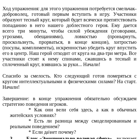
Ход упражнения: для этого упражнения потребуется смельчак-
доброволец, готовый первым вступить в игру. Участники
образуют тесный круг, который будет всячески препятствовать
попаданию в него нашего доблестного героя. Ему дается
всего три минуты, чтобы силой убеждения (уговорами,
угрозами, обещаниями), ловкостью (пронырнуть,
проскользнуть, прорваться, в конце концов), хитростью
(посулы, комплименты), искренностью убедить круг впустить
его в центр. Наш герой отходит от круга на два-три метра. Все
участники стоят к нему спинами, сжавшись в тесный и
сплоченный круг, взявшись за руки... Начали!
Спасибо за смелость. Кто следующий готов померяться с
кругом интеллектуальными и физическими силами? На старт.
Начали!
Завершение: в конце упражнения обязательно обсуждаем
стратегию поведения игроков.
Как они вели себя здесь, а как в обычных
житейских условиях?
Есть ли разница между смоделированным и
реальным поведением?
Если да\нет почему?
3. Блок «Эмоционально-волевая сфера»
- включает