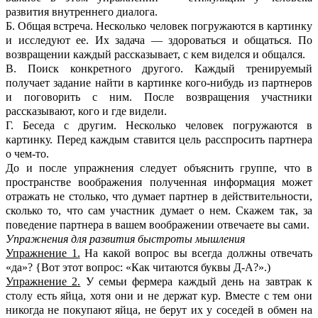
развития внутреннего диалога.
Б. Общая встреча. Несколько человек погружаются в картинку
и исследуют ее. Их задача — здороваться и общаться. По
возвращении каждый рассказывает, с кем виделся и общался.
B. Поиск конкретного другого. Каждый тренируемый
получает задание найти в картинке кого-нибудь из партнеров
и поговорить с ним. После возвращения участники
рассказывают, кого и где видели.
Г. Беседа с другим. Несколько человек погружаются в
картинку. Перед каждым ставится цель расспросить партнера
о чем-то.
До и после упражнения следует объяснить группе, что в
пространстве воображения полученная информация может
отражать не столько, что думает партнер в действительности,
сколько то, что сам участник думает о нем. Скажем так, за
поведение партнера в вашем воображении отвечаете вы сами.
Упражнения для развития быстроты мышления
Упражнение 1.
На какой вопрос вы всегда должны отвечать
«да»? {Вот этот вопрос: «Как читаются буквы Д-А?».)
Упражнение 2.
У семьи фермера каждый день на завтрак к
столу есть яйца, хотя они и не держат кур. Вместе с тем они
никогда не покупают яйца, не берут их у соседей в обмен на