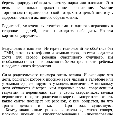
беречь природу, соблюдать чистоту парка или площади. Это
ведь не только нравственное воспитание. Умение
организовать правильно свой отдых это целый институт:
здоровья, семьи и активного образа жизни.
Родителей, увлеченных телефонами и одиноко играющих в
сторонке детей, тоже приходится наблюдать. Но эта
картинка удручает…
Безусловно в наш век Интернет технологий не обойтись без
СМИ, сотовых телефонов и компьютеров, но если родители
хотят для своего ребенка счастливого будущего, им
необходимо понять всю опасность бесконтрольности ребенка
и родительского безучастия.
Сила родительского примера очень велика. И очевидно что
дети, родители которых просиживают часами в телефоне или
у компьютера, скопируют эту модель поведения. А поскольку
дети обучаются быстрее, чем взрослые всем современным
гаджетам, и перенимают все у своих сверстников, велика
вероятность того, что родители вскоре не смогут отслеживать
какие сайты посещает их ребенок, с кем общается, на что
тратит деньги и т.д. При том, существуют
Коммуникационные риски- контакты с, мягко говоря,
плохими людьми и киберпреследования (преследование