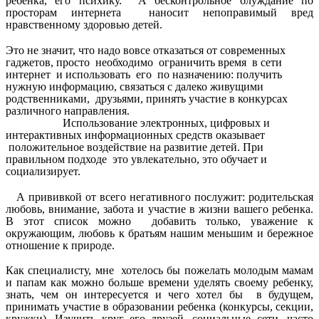
ребенка, его психику. А бесконтрольное блуждание по
просторам интернета наносит непоправимый вред
нравственному здоровью детей.
Это не значит, что надо вовсе отказаться от современных
гаджетов, просто необходимо ограничить время в сети
интернет и использовать его по назначению: получить
нужную информацию, связаться с далеко живущими
родственниками, друзьями, принять участие в конкурсах
различного направления.
Использование электронных, цифровых и
интерактивных информационных средств оказывает
положительное воздействие на развитие детей. При
правильном подходе это увлекательно, это обучает и
социализирует.
А прививкой от всего негативного послужит: родительская
любовь, внимание, забота и участие в жизни вашего ребенка.
В этот список можно добавить только, уважение к
окружающим, любовь к братьям нашим меньшим и бережное
отношение к природе.
Как специалисту, мне хотелось бы пожелать молодым мамам
и папам как можно больше времени уделять своему ребенку,
знать, чем он интересуется и чего хотел бы в будущем,
принимать участие в образовании ребенка (конкурсы, секции,
кружки). Изучить круг его друзей, социальные сети, часто