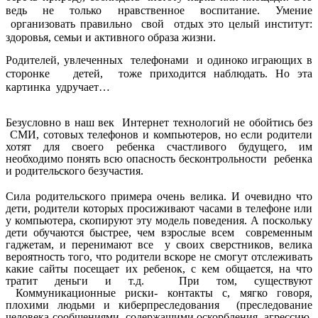
ведь не только нравственное воспитание. Умение
организовать правильно свой отдых это целый институт:
здоровья, семьи и активного образа жизни.
Родителей, увлеченных телефонами и одиноко играющих в
сторонке детей, тоже приходится наблюдать. Но эта
картинка удручает…
Безусловно в наш век Интернет технологий не обойтись без
СМИ, сотовых телефонов и компьютеров, но если родители
хотят для своего ребенка счастливого будущего, им
необходимо понять всю опасность бесконтрольности ребенка
и родительского безучастия.
Сила родительского примера очень велика. И очевидно что
дети, родители которых просиживают часами в телефоне или
у компьютера, скопируют эту модель поведения. А поскольку
дети обучаются быстрее, чем взрослые всем современным
гаджетам, и перенимают все у своих сверстников, велика
вероятность того, что родители вскоре не смогут отслеживать
какие сайты посещает их ребенок, с кем общается, на что
тратит деньги и т.д. При том, существуют
Коммуникационные риски- контакты с, мягко говоря,
плохими людьми и киберпреследования (преследование
человека сообщениями, содержащими оскорбления, агрессию,