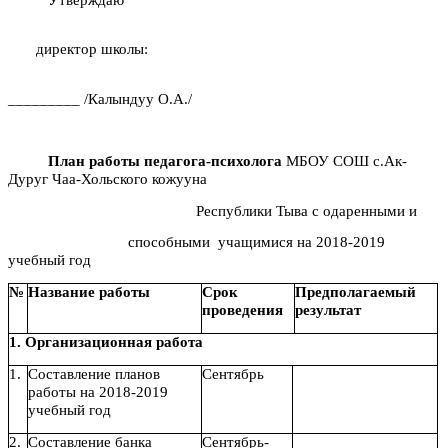
директор школы:
_________ /Калындуу О.А./
План работы
педагога-психолога
МБОУ СОШ с.Ак-
Дуруг Чаа-Хольского кожууна
Республики Тыва с одаренными и
способными учащимися на 2018-2019
учебный год
№
Название работы
Срок
Предполагаемый
проведения
результат
1. Организационная работа
1.
Составление планов
Сентябрь
работы на 2018-2019
учебный год
2.
Составление банка
Сентябрь-