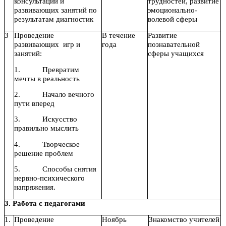
консультаций и
трудностей, развитие
развивающих занятий по
эмоционально-
результатам диагностик
волевой сферы
3
Проведение
В течение
Развитие
развивающих игр и
года
познавательной
занятий:
сферы учащихся
1. Превратим
мечты в реальность
2. Начало вечного
пути вперед
3. Искусство
правильно мыслить
4. Творческое
решение проблем
5. Способы снятия
нервно-психического
напряжения.
3. Работа с педагогами
1.
Проведение
Ноябрь
Знакомство учителей