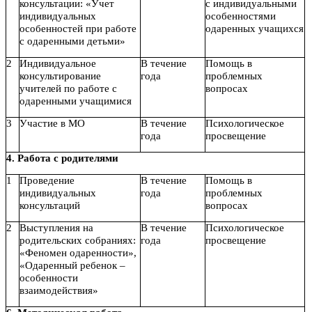
консультации: «Учет
с индивидуальными
индивидуальных
особенностями
особенностей при работе
одаренных учащихся
с одаренными детьми»
2
Индивидуальное
В течение
Помощь в
консультирование
года
проблемных
учителей по работе с
вопросах
одаренными учащимися
3
Участие в МО
В течение
Психологическое
года
просвещение
4. Работа с родителями
1
Проведение
В течение
Помощь в
индивидуальных
года
проблемных
консультаций
вопросах
2
Выступления на
В течение
Психологическое
родительских собраниях:
года
просвещение
«Феномен одаренности»,
«Одаренный ребенок –
особенности
взаимодействия»