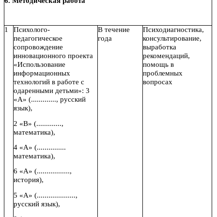
6. Методическая работа
1
Психолого-
В течение
Психодиагностика,
педагогическое
года
консультирование,
сопровождение
выработка
инновационного проекта
рекомендаций,
«Использование
помощь в
информационных
проблемных
технологий в работе с
вопросах
одаренными детьми»: 3
«А» (............., русский
язык),
2 «В» (.............,
математика),
4 «А» (...............
математика),
6 «А» (.................,
история),
5 «А» (....................,
русский язык),