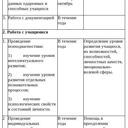
данных одаренных и
октябрь
способных учащихся
3.
Работа с документацией
В течение
года
2. Работа с учащимися
1.
Проведение
В течение
Определение уровня
психодиагностики:
года
развития учащихся,
их возможностей,
1) изучение уровня
способностей,
интеллектуального
личностных качеств,
развития;
эмоционально-
волевой сферы.
2) изучение уровня
развития отдельных
познавательных
процессов;
3) изучение
психологических свойств
и состояний личности.
2
Проведение
В течение
Помощь в
индивидуальных
года
преодолении