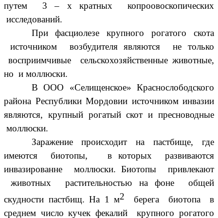
путем 3 – х кратных копроовоскопических
исследований.
При фасциолезе крупного рогатого скота
источником возбудителя являются не только
восприимчивые сельскохозяйственные животные,
но и моллюски.
В ООО «Селищенское» Краснослободского
района Республики Мордовии источником инвазии
являются, крупный рогатый скот и пресноводные
моллюски.
Заражение происходит на пастбище, где
имеются биотопы, в которых развиваются
инвазированне моллюски. Биотопы привлекают
животных растительностью на фоне общей
2
скудности пастбищ. На 1 м
берега биотопа в
среднем число кучек фекалий крупного рогатого