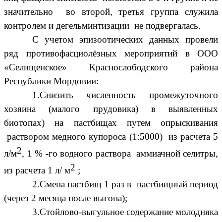
значительно во второй, третья группа служила
контролем и дегельминтизации не подвергалась.
С учетом эпизоотических данных провели
ряд противофасциолёзных мероприятий в ООО
«Селищенское» Краснослободского района
Республики Мордовии:
1.Снизить численность промежуточного
хозяина (малого прудовика) в выявленных
биотопах) на пастбищах путем опрыскивания
раствором медного купороса (1:5000) из расчета 5
2
л/м
, 1 % -го водного раствора аммиачной селитры,
2
из расчета 1 л/ м
;
2.Смена пастбищ 1 раз в пастбищный период
(через 2 месяца после выгона);
3.Стойлово-выгульное содержание молодняка