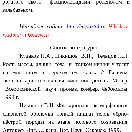
рогатого скота фасциолоцидами: роленолом и
вальбазеном.
Web-адрес сайта:
http://nsportal.ru
Nikishov-
vladimir-nikolaevich
Список литературы.
Кудаков Н.А., Никишов В.Н., Тельцов Л.П.
Рост массы, длины тела и тонкой кишки у телят
на молочном и переходном этапах // Гигиена,
ветсанитария и экология животноводства / Матер.
Всероссийской науч. произв. конфер. Чебоксары,
1998 г.
Никишов В.Н. Функциональная морфология
слизистой оболочки тонкой кишки телок чёрно-
пёстрой породы на этапе полового созревания:
Автореф. Дис. … канд. Вет. Наук. Саранск, 1999.