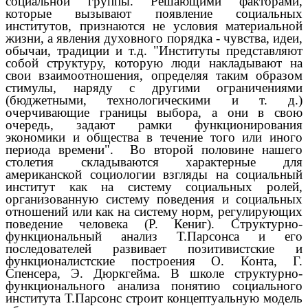
социальной группы. Решающими факторами,
которые вызывают появление социальных
институтов, признаются не условия материальной
жизни, а явления духовного порядка - чувства, идеи,
обычаи, традиции и т.д. "Институты представляют
собой структуру, которую люди накладывают на
свои взаимоотношения, определяя таким образом
стимулы, наряду с другими ограничениями
(бюджетными, технологическими и т. д.)
очерчивающие границы выбора, а они в свою
очередь, задают рамки функционирования
экономики и общества в течение того или иного
периода времени". Во второй половине нашего
столетия складываются характерные для
американской социологии взгляды на социальный
институт как на систему социальных ролей,
организованную систему поведения и социальных
отношений или как на систему норм, регулирующих
поведение человека (Р. Кениг). Структурно-
функциональный анализ Т.Парсонса и его
последователей развивает позитивистские и
функционалистские построения О. Конта, Г.
Спенсера, Э. Дюркгейма. В школе структурно-
функционального анализа понятию социального
института Т.Парсонс строит концептуальную модель