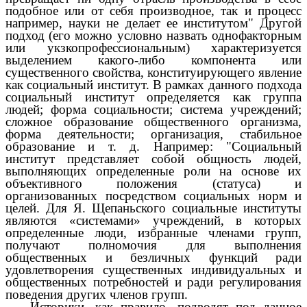
подобное или от себя производное, так и процесс
например, науки не делает ее институтом" Другой
подход (его можно условно назвать однофакторным
или укзкопрофессиональным) характеризуется
выделением какого-либо компонента или
существенного свойства, конституирующего явление
как социальный институт. В рамках данного подхода
социальный институт определяется как группа
людей; форма социальности; система учреждений;
сложное образование общественного организма,
форма деятельности; организация, стабильное
образование и т. д. Например: "Социальный
институт представляет собой общность людей,
выполняющих определенные роли на основе их
объективного положения (статуса) и
организованных посредством социальных норм и
целей. Для Я. Щепаньского социальные институты
являются «системами» учреждений, в которых
определенные люди, избранные членами групп,
получают полномочия для выполнения
общественных и безличных функций ради
удовлетворения существенных индивидуальных и
общественных потребностей и ради регулирования
поведения других членов групп.
Историки, как правило, подводят под данное