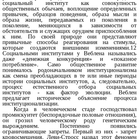
социальный институт как совокупность
общественных обычаев, воплощение определенных
привычек, образцов поведения, образа мысли и
образа жизни, передаваемых из поколения в
поколение, меняющихся в зависимости от
обстоятельств и служащих орудием приспособления
к ним. По своей природе они представляют
привычные способы реагирования на стимулы,
которые создаются внешними изменениями.12
Социальными институтами у Веблена назывались
даже «денежная конкуренция» и «показное
потребление». Само общественное развитие
понималось родоначальником институционализма
как смена преобладающих в те или иные периоды
истории социальных институтов, а, следовательно,
процесс естественного отбора социальных
институтов - как фактор эволюции. Веблен
предлагает историческое объяснение процесса
институционализации.
Когда в человеческом стаде господствовал
промискуитет (беспорядочные половые отношения),
он грозил человеческому роду генетическим
вырождением. Постепенно появились
ограничивающие запреты. Первый из них - запрет
кровосмешения. Леви-Стросс назвал этот феномен