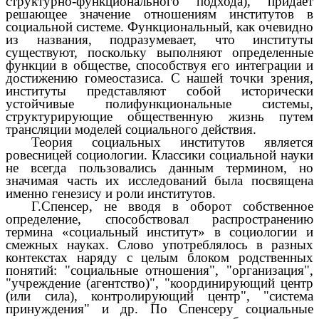
структурно-функционального подхода), придает
решающее значение отношениям институтов в
социальной системе. Функциональный, как очевидно
из названия, подразумевает, что институты
существуют, поскольку выполняют определенные
функции в обществе, способствуя его интеграции и
достижению гомеостазиса. С нашей точки зрения,
институты представляют собой исторически
устойчивые полифункциональные системы,
структурирующие общественную жизнь путем
трансляции моделей социального действия.
Теория социальных институтов является
ровесницей социологии. Классики социальной науки
не всегда пользовались данным термином, но
значимая часть их исследований была посвящена
именно генезису и роли институтов.
Г.Спенсер, не вводя в оборот собственное
определение, способствовал распространению
термина «социальный институт» в социологии и
смежных науках. Слово употреблялось в разных
контекстах наряду с целым блоком родственных
понятий: "социальные отношения", "организация",
"учреждение (агентство)", "координирующий центр
(или сила), контролирующий центр", "система
принуждения" и др. По Спенсеру социальные