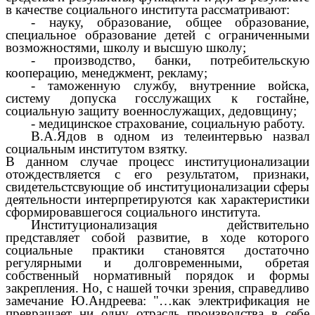
в качестве социального института рассматривают:
- науку, образование, общее образование,
специальное образование детей с ограниченными
возможностями, школу и высшую школу;
- производство, банки, потребительскую
кооперацию, менеджмент, рекламу;
- таможенную службу, внутренние войска,
систему допуска госслужащих к гостайне,
социальную защиту военнослужащих, дедовщину;
- медицинское страхование, социальную работу.
В.А.Ядов в одном из телеинтервью назвал
социальным институтом взятку.
В данном случае процесс институционализации
отождествляется с его результатом, признаки,
свидетельстсвующие об институционализации сферы
деятельности интерпретируются как характеристики
сформировавшегося социального института.
Институционализация действительно
представляет собой развитие, в ходе которого
социальные практики становятся достаточно
регулярными и долговременными, обретая
собственный нормативный порядок и формы
закрепления. Но, с нашей точки зрения, справедливо
замечание Ю.Андреева: "…как электрификация не
превращает ни одну отрасль производства в себе