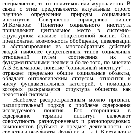
специалистов, то от политиков или журналистов. В
связи с этим представляется актуальным строго
научное определение природы социальных
институтов. Совершенно справедливо пишет
М.Комаров: "Понятию социального института
принадлежит центральное место в системно-
структурном анализе общественной жизни. Оно
предполагает возможность обобщения, идеализации
и абстрагирования из многообразных действий
людей наиболее существенных типов социальных
отношений путем соотнесения их с
фундаментальными целями и более того, по мнению
А.Б.Зельманова, понятие "социальный институт" …
отражает предельно общие социальные объекты,
обладает онтологическим статусом, относится к
числу фундаментальных категорий, с помощью
которых раскрывается структура общества как
целостной системы"
Наиболее распространенным можно признать
расширительный подход к проблеме содержания
исследуемого понятия. Его сторонники в
содержание термина институт включают
совокупность разноуровневых и разнопорядковых
компонентов (субъект и предмет деятельности, ее
средства и результаты, функции и т. д.). В результате