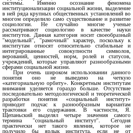
системы. Именно осознание феномена
институционализации социальной жизни, выделение
в ней ряда крупных общественных установлений во
многом определило само существование и развитие
социологии. Не случайно многие ученые
рассматривают социологию в качестве науки
институтов. Данная категория носит своеобразный
"модельный", "рамочный" характер, поскольку к
институтам относят относительно стабильные и
интегрированные совокупности символов,
верований, ценностей, норм, ролей и статусов,
учреждений, которые управляют разнообразными
сферами социальной жизни.
При очень широком использовании данного
понятия оно не выведено на четкую
«категориальную орбиту». Конкретным институтам
внимания уделяется гораздо больше. Отсутствие
последовательно методологической и теоретической
разработки понятия «социальный институт»
приводит подчас к разнообразным вариантам
трактовки его содержания. В частности, Я.
Щепаньский выделял четыре значения самого
термина "социальный институт". Сегодня
практически нет такого явления, которое не
получило бы ярлык института, если не от