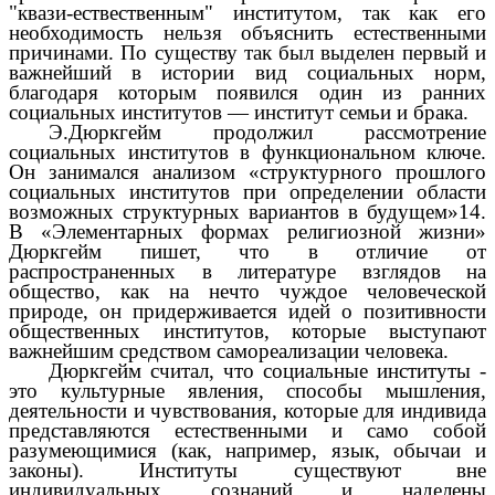
"квази-ествественным" институтом, так как его
необходимость нельзя объяснить естественными
причинами. По существу так был выделен первый и
важнейший в истории вид социальных норм,
благодаря которым появился один из ранних
социальных институтов — институт семьи и брака.
Э.Дюркгейм продолжил рассмотрение
социальных институтов в функциональном ключе.
Он занимался анализом «структурного прошлого
социальных институтов при определении области
возможных структурных вариантов в будущем»14.
В «Элементарных формах религиозной жизни»
Дюркгейм пишет, что в отличие от
распространенных в литературе взглядов на
общество, как на нечто чуждое человеческой
природе, он придерживается идей о позитивности
общественных институтов, которые выступают
важнейшим средством самореализации человека.
Дюркгейм считал, что социальные институты -
это культурные явления, способы мышления,
деятельности и чувствования, которые для индивида
представляются естественными и само собой
разумеющимися (как, например, язык, обычаи и
законы). Институты существуют вне
индивидуальных сознаний и наделены