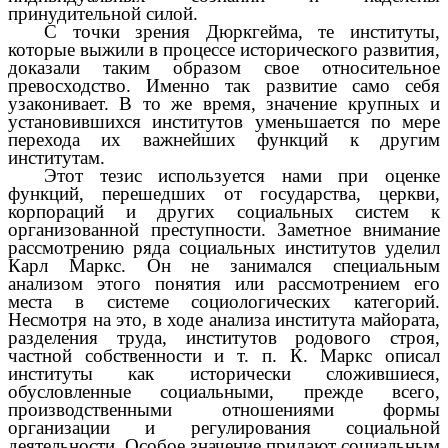
принудительной силой.
С точки зрения Дюркгейма, те институты,
которые выжили в процессе исторического развития,
доказали таким образом свое относительное
превосходство. Именно так развитие само себя
узаконивает. В то же время, значение крупных и
установившихся институтов уменьшается по мере
перехода их важнейших функций к другим
институтам.
Этот тезис используется нами при оценке
функций, перешедших от государства, церкви,
корпораций и других социальных систем к
организованной преступности. Заметное внимание
рассмотрению ряда социальных институтов уделил
Карл Маркс. Он не занимался специальным
анализом этого понятия или рассмотрением его
места в системе социологических категорий.
Несмотря на это, в ходе анализа института майората,
разделения труда, институтов родового строя,
частной собственности и т. п. К. Маркс описал
институты как исторически сложившиеся,
обусловленные социальными, прежде всего,
производственными отношениями формы
организации и регулирования социальной
деятельности. Особое значение придают социальным