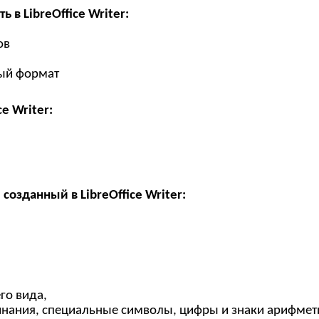
в LibreOffice Writer:
ов
ный формат
e Writer:
созданный в LibreOffice Writer:
го вида,
инания, специальные символы, цифры и знаки арифмет