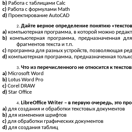
b)
Работа с таблицами Calc
c)
Работа с формулами Math
d)
Проектирование AutoCAD
Дайте верное определение понятию «текстов
a)
компьютерная программа, в которой можно редакт
b)
компьютерная программа, предназначенная для 
фрагментов текста и т.п.
c)
программа для разных устройств, позволяющая ред
d)
компьютерная программа, предназначенная только
Что из перечисленного не относится к текст
a)
Microsoft Word
b)
Lotus Word Pro
c)
Corel DRAW
d)
Star Office
LibreOffice Writer – в первую очередь, это п
a)
для создания и обработки текстовых документов
b)
для изменения шрифтов
c)
для обработки графических документов
d)
для создания таблиц