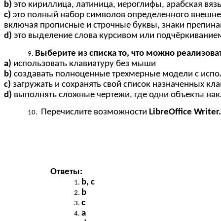
b)
это кириллица, латиница, иероглифы, арабская вязь
c)
это полный набор символов определенного внешне
включая прописные и строчные буквы, знаки препина
d)
это выделение слова курсивом или подчёркивание
Выберите из списка то, что можно реализовать
a)
использовать клавиатуру без мыши
b)
создавать полноценные трехмерные модели с испо
c)
загружать и сохранять свой список назначенных кл
d)
выполнять сложные чертежи, где одни объекты нак
Перечислите возможности
LibreOffice Writer.
Ответы:
b, c
b
c
a