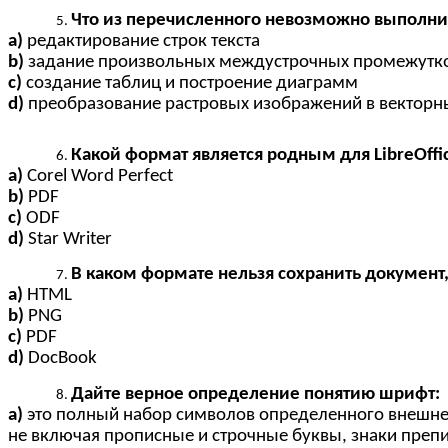
Что из перечисленного невозможно выполнить 
a)
редактирование строк текста
b)
задание произвольных междустрочных промежутк
c)
создание таблиц и построение диаграмм
d)
преобразование растровых изображений в вектор
Какой формат является родным для LibreOffic
a)
Corel Word Perfect
b)
PDF
c)
ODF
d)
Star Writer
В каком формате нельзя сохранить документ, 
a)
HTML
b)
PNG
c)
PDF
d)
DocBook
Дайте верное определение понятию шрифт:
a)
это полный набор символов определенного внешне
не включая прописные и строчные буквы, знаки преп