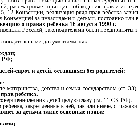
ту своих прав с помощью национальных судебных или 
ей, рассматривает принцип соблюдения прав и интерес
 5, 12 Конвенции, реализация ряда прав ребенка зависи
тся Конвенцией за инвалидами и детьми, постоянно ил
нцию о правах ребенка 16 августа 1990 г.
нвенции Россией, законодателями были предприняты з
аконодательными документами, как:
аждан;
в РФ;
тей-сирот и детей, оставшихся без родителей;
ве
 материнства, детства и семьи государством (ст. 38)
прав ребенка.
совершеннолетних детей целую главу (гл. 11 СК РФ).
ребенка, закрепленные в ней, так или иначе, отражаю
епляет за детьми такие основные права:
иками;