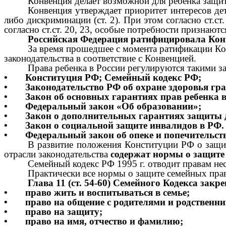
Конвенция делает возможной для ребенка защи
Конвенция утверждает приоритет интересов дет
либо дискриминации (ст. 2). При этом согласно ст.ст.
согласно ст.ст. 20, 23, особые потребности признаю
Российская Федерация ратифицировала Конве
За время прошедшее с момента ратификации Ко
законодательства в соответствие с Конвенцией.
Права ребенка в России регулируются такими з
•
Конституция РФ; Семейный кодекс РФ;
•
Законодательство РФ об охране здоровья гр
•
Закон об основных гарантиях прав ребенка 
•
Федеральный закон «Об образовании»;
•
Закон о дополнительных гарантиях защиты де
•
Закон о социальной защите инвалидов в РФ.
•
Федеральный закон об опеке и попечительст
В развитие положения Конституции РФ о защите
отрасли законодательства
содержат нормы о защите 
Семейный кодекс РФ 1995 г. отводит правам не
Практически все нормы о защите семейных прав 
Глава 11 (ст. 54-60) Семейного Кодекса закр
•
право жить и воспитываться в семье;
•
право на общение с родителями и родственн
•
право на защиту;
•
право на имя, отчество и фамилию;