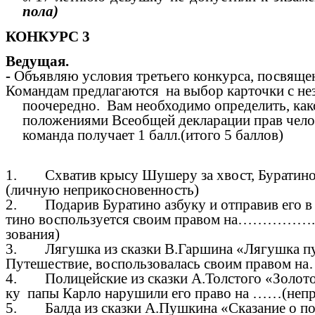
пола)
КОНКУРС 3
Ведущая.
-
Объявляю условия третьего конкурса, посвящ
Командам предлагаются на выбор карточки с н
поочередно. Вам необходимо определить, как
положениями Всеобщей декларации прав челов
команда получает 1 балл.(итого 5 баллов)
1. Схватив крысу Шушеру за хвост, Бурат
(личную неприкосновенность)
2. Подарив Буратино азбуку и отправив его в ш
тино воспользуется своим правом на……………..(
зования)
3. Лягушка из сказки В.Гаршина «Лягушка пу
Путешествие, воспользовалась своим правом н
4. Полицейские из сказки А.Толстого «Золото
ку папы Карло нарушили его право на ……(неп
5. Балда из сказки А.Пушкина «Сказание о поп