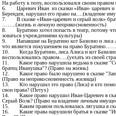
На работу к попу, воспользовался своим право
6. Царевич Иван из сказки «Иван- царевич и с
Берендея, нарушил его право на….(владение им
7. В сказке «Иван-царевич и серый волк» брат
……..(жизнь и личную неприкосновенность)
8. Буратино хотел попасть в театр, потому 
зоваться учреждениями культуры)
9. Напавшие на Буратино кот Базилио и лиса Ал
что является покушением на право Буратино……
10. Когда Буратино, лиса Алиса и кот Базилио
воспользовались правом…..(уехать из своей стра
11. Какое право нарушила ведьма в сказке "С
братец Иванушка"? (Право на жизнь)
12. Какое право было нарушено в сказке "За
(Право на неприкосновенность жилища)
13. Кто нарушил это право (Лиса) и кто помог
свои права? (Петух)
14. Какое право нарушил Иван-Царевич в сказ
Серый Волк? (Право на владение личным имуще
15. Каким правом пользовалась лягушка в ска
16. Какие права нарушили братья в сказке "И