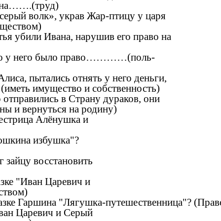
м на…….(труд)
ерый волк», украв Жар-птицу у царя
уществом)
ья убили Ивана, нарушив его право на
что у него было право…………(поль-
иса, пытались отнять у него деньги,
(иметь имущество и собственность)
 отправились в Страну дураков, они
ны и вернуться на родину)
естрица Алёнушка и
юшкина избушка"?
 зайцу восстановить
ке "Иван Царевич и
ством)
зке Гаршина "Лягушка-путешественница"? (Право
ван Царевич и Серый