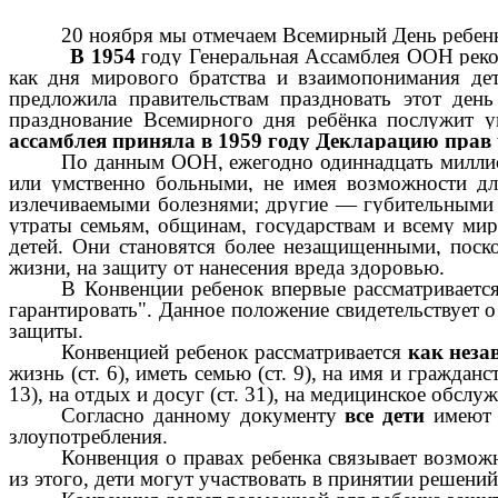
20 ноября мы отмечаем Всемирный День ребенка
В 1954
году Генеральная Ассамблея ООН рекоме
как дня мирового братства и взаимопонимания дет
предложила правительствам праздновать этот ден
празднование Всемирного дня ребёнка послужит 
ассамблея приняла в 1959 году Декларацию прав 
По данным ООН, ежегодно одиннадцать миллион
или умственно больными, не имея возможности дл
излечиваемыми болезнями; другие — губительными п
утраты семьям, общинам, государствам и всему мир
детей. Они становятся более незащищенными, поско
жизни, на защиту от нанесения вреда здоровью.
В Конвенции ребенок впервые рассматриваетс
гарантировать". Данное положение свидетельствует о
защиты.
Конвенцией ребенок рассматривается
как неза
жизнь (ст. 6), иметь семью (ст. 9), на имя и гражданст
13), на отдых и досуг (ст. 31), на медицинское обслуж
Согласно данному документу
все дети
имеют п
злоупотребления.
Конвенция о правах ребенка связывает возможн
из этого, дети могут участвовать в принятии решений