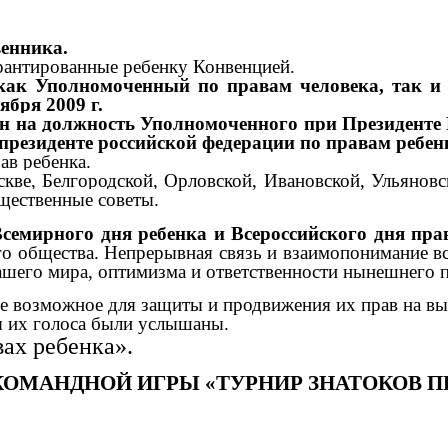
венника.
гарантированные ребенку Конвенцией.
 как Уполномоченный по правам человека, так и
ября 2009 г.
чен на должность Уполномоченного при Президенте
резиденте российской федерации по правам ребен
ав ребенка.
кве, Белгородской, Орловской, Ивановской, Ульяно
бщественные советы.
семирного дня ребенка и Всероссийского дня пра
о общества. Непрерывная связь и взаимопонимание в
нашего мира, оптимизма и ответственности нынешнего
се возможное для защиты и продвижения их прав на вы
бы их голоса были услышаны.
ах ребенка».
КОМАНДНОЙ ИГРЫ «ТУРНИР ЗНАТОКОВ П