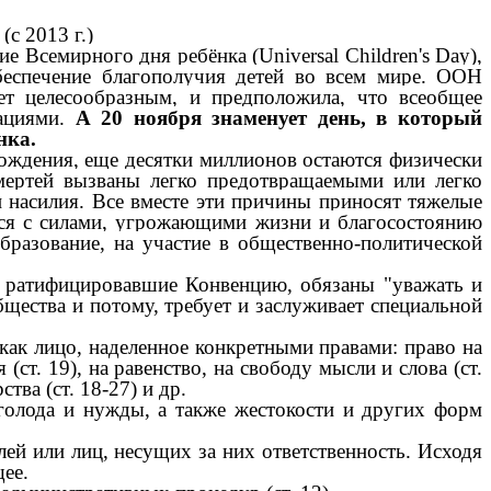
с 2013 г.)
 Всемирного дня ребёнка (Universal Children's Day),
обеспечение благополучия детей во всем мире. ООН
ет целесообразным, и предположила, что всеобщее
нациями.
А 20 ноября знаменует день, в который
нка.
ождения, еще десятки миллионов остаются физически
мертей вызваны легко предотвращаемыми или легко
 насилия. Все вместе эти причины приносят тяжелые
ться с силами, угрожающими жизни и благосостоянию
бразование, на участие в общественно-политической
а, ратифицировавшие Конвенцию, обязаны "уважать и
бщества и потому, требует и заслуживает специальной
 как лицо, наделенное конкретными правами: право на
я (ст. 19), на равенство, на свободу мысли и слова (ст.
тва (ст. 18-27) и др.
голода и нужды, а также жестокости и других форм
ей или лиц, несущих за них ответственность. Исходя
щее.