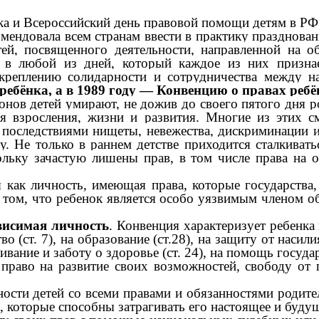
 и Всероссийский день правовой помощи детям в РФ (
ндовала всем странам ввести в практику празднование
ей, посвященного деятельности, направленной на 
ь в любой из дней, который каждое из них призна
укреплению солидарности и сотрудничества между 
ребёнка, а в 1989 году — Конвенцию о правах ребё
ов детей умирают, не дожив до своего пятого дня р
я взросления, жизни и развития. Многие из этих с
оследствиями нищеты, невежества, дискриминации и
у. Не только в раннем детстве приходится сталкива
льку зачастую лишены прав, в том числе права на о
я как личность, имеющая права, которые государств
 том, что ребенок является особо уязвимым членом о
висимая личность
. Конвенция характеризует ребенка
во (ст. 7), на образование (ст.28), на защиту от насили
ивание и заботу о здоровье (ст. 24), на помощь государс
раво на развитие своих возможностей, свободу от 
ости детей со всеми правами и обязанностями родител
, которые способны затрагивать его настоящее и буду