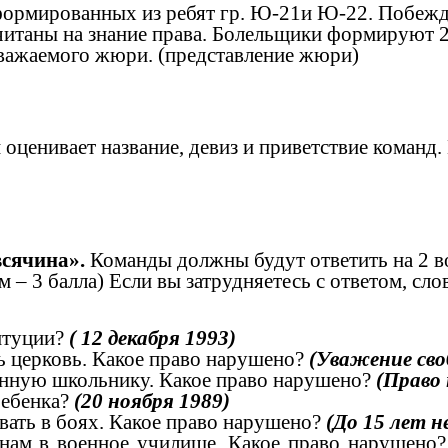
формированных из ребят гр. Ю-21и Ю-22. Побежда
читаны на знание права. Болельщики формируют 2
уважаемого жюри. (представление жюри)
ценивает название, девиз и приветствие команд. 
всячина».
Команды должны будут ответить на 2 в
м – 3 балла) Если вы затрудняетесь с ответом, 
итуции?
( 12 декабря 1993)
ь церковь. Какое право нарушено?
(Уважение сво
анную школьнику. Какое право нарушено?
(Право 
ребенка?
(20 ноября 1989)
вать в боях. Какое право нарушено?
(До 15 лет 
енам в военное училище. Какое право нарушено