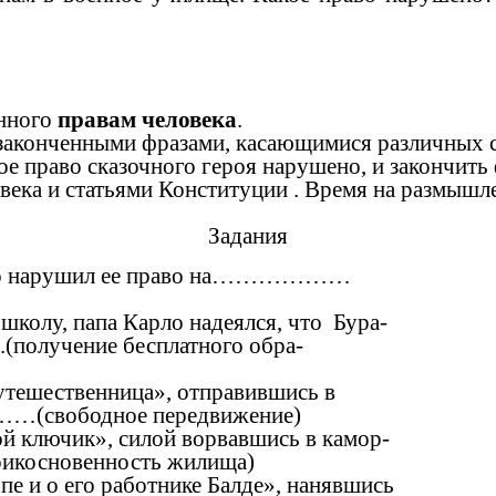
енного
правам человека
.
езаконченными фразами, касающимися различных 
ое право сказочного героя нарушено, и закончит
ека и статьями Конституции . Время на размышле
Задания
ино нарушил ее право на………………
колу, папа Карло надеялся, что Бура-
получение бесплатного обра-
тешественница», отправившись в
а……(свободное передвижение)
й ключик», силой ворвавшись в камор-
рикосновенность жилища)
е и о его работнике Балде», нанявшись