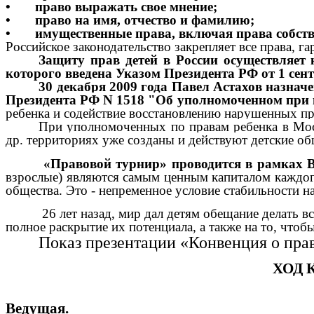
•
право выражать свое мнение;
•
право на имя, отчество и фамилию;
•
имущественные права, включая права собст
Российское законодательство закрепляет все права, 
Защиту прав детей в России осуществляет
которого введена Указом Президента РФ от 1 сент
30 декабря 2009 года Павел Астахов назна
Президента РФ N 1518 "Об уполномоченном при п
ребенка и содействие восстановлению нарушенных пр
При уполномоченных по правам ребенка в Мос
др. территориях уже созданы и действуют детские о
«Правовой турнир» проводится в рамках В
взрослые) являются самым ценным капиталом каждог
общества. Это - непременное условие стабильности 
26 лет назад, мир дал детям обещание делать в
полное раскрытие их потенциала, а также на то, что
Показ презентации «Конвенция о прав
ХОД 
Ведущая.