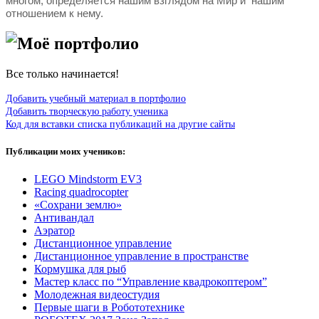
многом, определяется нашим взглядом на Мир и нашим
отношением к нему.
Моё портфолио
Все только начинается!
Добавить учебный материал в портфолио
Добавить творческую работу ученика
Код для вставки списка публикаций на другие сайты
Публикации моих учеников:
LEGO Mindstorm EV3
Racing quadrocopter
«Сохрани землю»
Антивандал
Аэратор
Дистанционное управление
Дистанционное управление в пространстве
Кормушка для рыб
Мастер класс по “Управление квадрокоптером”
Молодежная видеостудия
Первые шаги в Робототехнике