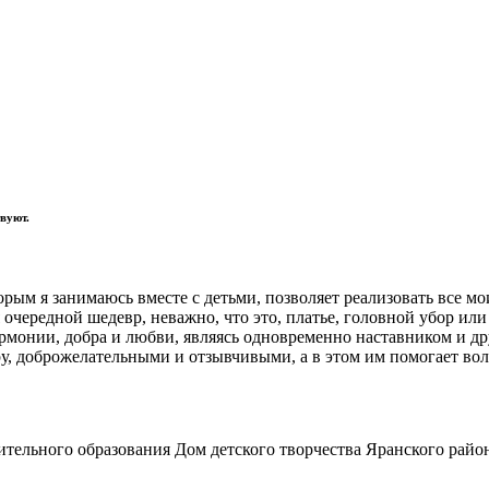
вуют.
орым я занимаюсь вместе с детьми, позволяет реализовать все м
очередной шедевр, неважно, что это, платье, головной убор или
рмонии, добра и любви, являясь одновременно наставником и дру
у, доброжелательными и отзывчивыми, а в этом им помогает вол
ельного образования Дом детского творчества Яранского райо