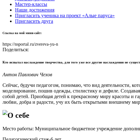
Мастер-классы
Наши достижения
Пригласить ученика на проект «Алые паруса»
Пригласить друга
Ссылка на мой мини-сайт:
https://nsportal.ru/zvereva-yu-n
Поделиться:
Кто испытал наслаждение творчества, для того уже все другие наслаждения не сущест
Антон Павлович Чехов
Сейчас, будучи педагогом, понимаю, что вид деятельности, кот
моделирование, пошив одежды, стилистику и дефиле. Создавая 
собой детей. Приобщая детей к прекрасному миру красоты и га
любви, добра и радости, учу их быть открытыми внешнему мир
О себе
Место работы: Муниципальное бюджетное учреждение дополнит
Педагогический стаж-6 лет