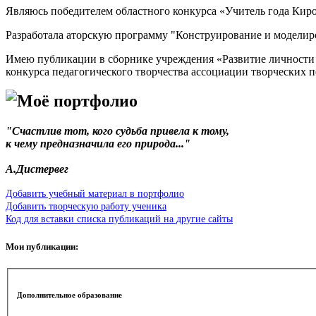
Являюсь победителем областного конкурса «Учитель года Киро
Разработала аторскую программу "Конструирование и моделир
Имею публикации в сборнике учреждения «Развитие личности р
конкурса педагогического творчества ассоциации творческих 
Моё портфолио
"Счастлив тот, кого судьба привела к тому,
к чему предназначила его природа..."
А.Дистервег
Добавить учебный материал в портфолио
Добавить творческую работу ученика
Код для вставки списка публикаций на другие сайты
Мои публикации:
Дополнительное образование