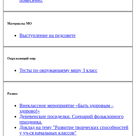
помесячно.
Материалы МО
Выступление на педсовете
Окружающий мир
Тесты по окружающему миру 3 класс
Разное
Внеклассное мероприятие «Быть здоровым –
здорово!»
Деревенские посиделки. Сценарий фольклорного
праздника.
Доклад на тему "Развитие творческих способностей
у уч-ся начальных классов"