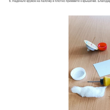
Наденьте кружок на палочку и плотно прижмите к крышечке. Благода