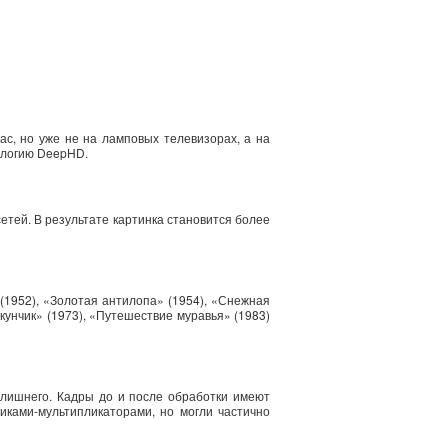
с, но уже не на ламповых телевизорах, а на
ологию DeepHD.
тей. В результате картинка становится более
(1952), «Золотая антилопа» (1954), «Снежная
кунчик» (1973), «Путешествие муравья» (1983)
 лишнего. Кадры до и после обработки имеют
ками-мультипликаторами, но могли частично