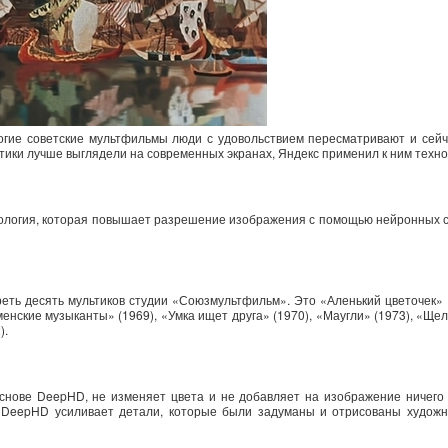
огие советские мультфильмы люди с удовольствием пересматривают и сейча
тики лучше выглядели на современных экранах, Яндекс применил к ним техн
логия, которая повышает разрешение изображения с помощью нейронных се
ть десять мультиков студии «Союзмультфильм». Это «Аленький цветочек» 
менские музыканты» (1969), «Умка ищет друга» (1970), «Маугли» (1973), «Щел
).
основе DeepHD, не изменяет цвета и не добавляет на изображение ничего
о DeepHD усиливает детали, которые были задуманы и отрисованы художни