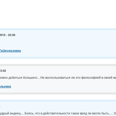
2015 - 22:05
Таймуразовна
13:02
ожно добиться большего... Не воспользоваться ли это философией в своей жи
ольевна
2
удрый индеец.... Боясь, что в действительности такое вряд ли могло быть..... 