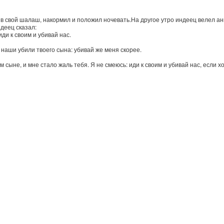
в свой шалаш, накормил и положил ночевать.На другое утро индеец велел анг
ндеец сказал:
ди к своим и убивай нас.
наши убили твоего сына: убивай же меня скорее.
м сыне, и мне стало жаль тебя. Я не смеюсь: иди к своим и убивай нас, если х