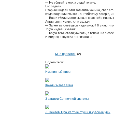
— Не убивайте его, а отдайте мне.
Его отдали.
Старый индеец отвязал англичанина, свёл его 
когда подошли близко к английскому лагерю, и
— Ваши убили моего сына, я спас тебе жизнь; и
Англичанин удивился и сказал:
— Зачем ты смеёшься надо мною? Я знаю, что 
Тогда индеец сказал:
— Когда тебя стали убивать, я вспомнил о своё
И индеец отпустил англичанина.
Мне нравится
(2)
Поделиться:
Именинный пирог
Какая бывает зима
3 загадки Солнечной системы
Л. Нечаев. Про желтые груши и красные уши