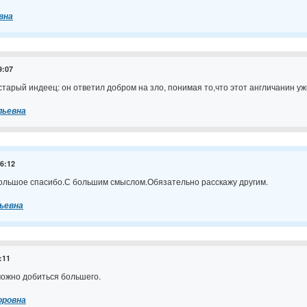
вна
9:07
тарый индеец: он ответил добром на зло, понимая то,что этот англичанин уже
льевна
16:12
Большое спасибо.С большим смыслом.Обязательно расскажу другим.
ьевна
:11
можно добиться большего.
оровна