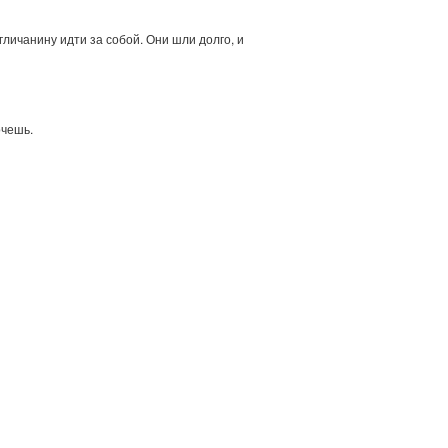
личанину идти за собой. Они шли долго, и
очешь.