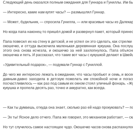
Следующий день оказался полным ожидания для Гуннара и Гуниллы. Им бы
— Интересно, какие нам купят часы? — размышлял Гуннар.
— Может, будильник, — спросила Гунилла, — или красивые часы из Далека
Но когда папа наконец-то пришёл домой и развернул пакет, который принес 
Папа повесил их на стену в детской, и не успел он это сделать, как стрелк
окошечко, и оттуда выскочила маленькая деревянная кукушка. Она послуш
этого она снова исчезла, и окошечко за ней захлопнулось. Папа объясн
окошечка и петь. И рассказал, что такие вот часы с кукушкой делают в Швей
«Удивительный подарок», — подумали Гуннар с Гуниллой.
До чего же интересно лежать в ожидании, что часы пробьют и семь, и восем
давным-давно заходила в детскую пожелать им спокойной ночи и погас
посчастливилось — как раз под самым их окном стоял уличный фонарь. «Жу
кукушка и пропела десять раз, точно и аккуратно, как всегда.
— Как ты думаешь, откуда она знает, сколько раз ей надо прокуковать? — 
— Эх ты! Ясное дело отчего. Папа же говорил, это механизм работает, — ск
Но тут случилось самое настоящее чудо. Окошечко часов снова распахнулос