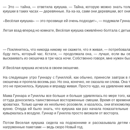
— Это — тайна, — ответила кукушка. — Тайна, которую можно знать толь
кукушки в таких часах — деревянные. Ха-ха-ха, сами они деревяшки, вот они 
«Весёлая кукушка» — это прозвище ей очень подходит», — подумали Гунна
Летая взад-вперед но комнате, Весёлая кукушка оживлённо болтала с деть
— Поклянитесь, что никогда никому не скажете, что я живая, — потребовала 
буду петь, который час. Кстати, — продолжала она, — лучше, если вы се
выскакивать из окошечка в три часа ночи. Собственно говоря, мне нужен бы
И Весёлая кукушка исчезла в своем окошечке.
На следующее утро Гуннару с Гуниллой, как обычно, принесли завтрак в 
окошечка и пропела восемь раз. Но она, конечно, не сказала ни слова. Она
это не приснилось. Кукушка и вправду живая. Просто чудо, на удивление жи
Мама Гуннара и Гуниллы все больше и больше удивлялась по мере того, как
оттуда доносились таинственные восторженные смешки. Время от времени м
кроватках. Только щечки их необычно розовели, и казалось, они втихомолк
кухню. Откуда ей было знать, что кукушка как раз начала показательные
кувыркалась в воздухе. Гуннар и Гунилла просто визжали от восторга.
Потом Веселая кукушка сидела на подоконнике и рассказывала детям о
нагруженные пакетами — ведь скоро Новый год.