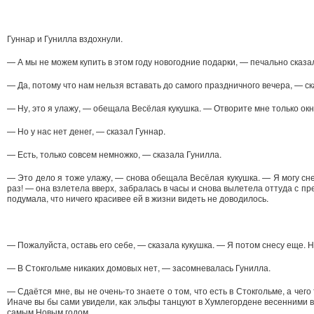
Гуннар и Гунилла вздохнули.
— А мы не можем купить в этом году новогодние подарки, — печально сказа
— Да, потому что нам нельзя вставать до самого праздничного вечера, — ск
— Ну, это я улажу, — обещала Весёлая кукушка. — Отворите мне только окн
— Но у нас нет денег, — сказал Гуннар.
— Есть, только совсем немножко, — сказала Гунилла.
— Это дело я тоже улажу, — снова обещала Весёлая кукушка. — Я могу сне
раз! — она взлетела вверх, забралась в часы и снова вылетела оттуда с п
подумала, что ничего красивее ей в жизни видеть не доводилось.
— Пожалуйста, оставь его себе, — сказала кукушка. — Я потом снесу еще. Н
— В Стокгольме никаких домовых нет, — засомневалась Гунилла.
— Сдаётся мне, вы не очень-то знаете о том, что есть в Стокгольме, а чего
Иначе вы бы сами увидели, как эльфы танцуют в Хумлегордене весенними в
самым Новым годом.