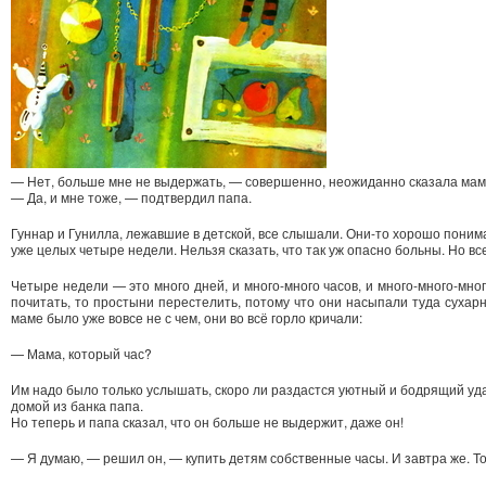
— Нет, больше мне не выдержать, — совершенно, неожиданно сказала мам
— Да, и мне тоже, — подтвердил папа.
Гуннар и Гунилла, лежавшие в детской, все слышали. Они-то хорошо поним
уже целых четыре недели. Нельзя сказать, что так уж опасно больны. Но вс
Четыре недели — это много дней, и много-много часов, и много-много-мног
почитать, то простыни перестелить, потому что они насыпали туда сухарн
маме было уже вовсе не с чем, они во всё горло кричали:
— Мама, который час?
Им надо было только услышать, скоро ли раздастся уютный и бодрящий удар 
домой из банка папа.
Но теперь и папа сказал, что он больше не выдержит, даже он!
— Я думаю, — решил он, — купить детям собственные часы. И завтра же. То