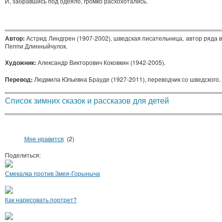
И, забравшись под одеяло, громко расхохотались.
Автор:
Астрид Линдгрен (1907-2002), шведская писательница, автор ряда в
Пеппи Длинныйчулок.
Художник:
Александр Викторович Коковкин (1942-2005).
Перевод:
Людмила Юльевна Брауде (1927-2011), переводчик со шведского, 
Список зимних сказок и рассказов для детей
Мне нравится
(2)
Поделиться:
Смекалка против Змея-Горыныча
Как нарисовать портрет?