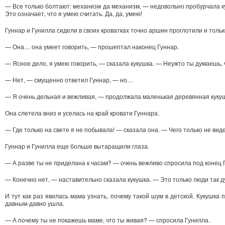
— Все только болтают: механизм да механизм, — недовольно пробурчала кук
Это означает, что я умею считать. Да, да, умею!
Гуннар и Гунилла сидели в своих кроватках точно аршин проглотили и только
— Она… она умеет говорить, — прошептал наконец Гуннар.
— Ясное дело, я умею говорить, — сказала кукушка. — Неужто ты думаешь, 
— Нет, — смущенно ответил Гуннар, — но…
— Я очень дельная и вежливая, — продолжала маленькая деревянная кукуш
Она слетела вниз и уселась на край кровати Гуннара.
— Где только на свете я не побывала! — сказала она. — Чего только не виде
Гуннар и Гунилла еще больше вытаращили глаза.
— А разве ты не приделана к часам? — очень вежливо спросила под конец 
— Конечно нет, — наставительно сказала кукушка. — Это только люди так д
И тут как раз явилась мама узнать, почему такой шум в детской. Кукушка 
давным-давно ушла.
— А почему ты не покажешь маме, что ты живая? — спросила Гунилла.