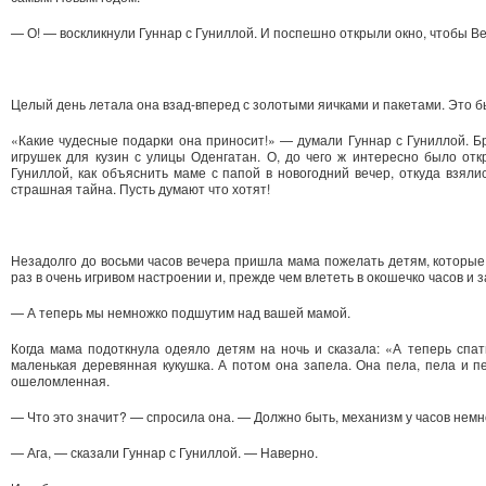
— О! — воскликнули Гуннар с Гуниллой. И поспешно открыли окно, чтобы Ве
Целый день летала она взад-вперед с золотыми яичками и пакетами. Это бы
«Какие чудесные подарки она приносит!» — думали Гуннар с Гуниллой. Б
игрушек для кузин с улицы Оденгатан. О, до чего ж интересно было отк
Гуниллой, как объяснить маме с папой в новогодний вечер, откуда взялис
страшная тайна. Пусть думают что хотят!
Незадолго до восьми часов вечера пришла мама пожелать детям, которые 
раз в очень игривом настроении и, прежде чем влететь в окошечко часов и 
— А теперь мы немножко подшутим над вашей мамой.
Когда мама подоткнула одеяло детям на ночь и сказала: «А теперь спат
маленькая деревянная кукушка. А потом она запела. Она пела, пела и п
ошеломленная.
— Что это значит? — спросила она. — Должно быть, механизм у часов немн
— Ага, — сказали Гуннар с Гуниллой. — Наверно.