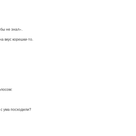
бы не знал».
на вкус корешки-то.
олосом:
, с ума посходили?