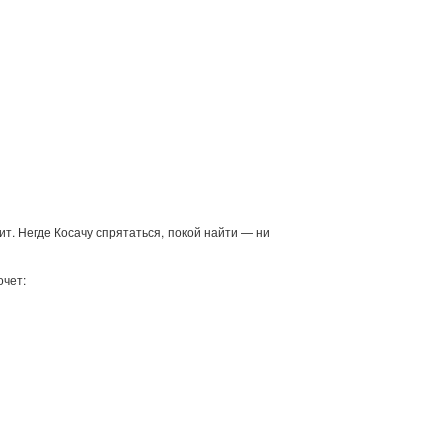
ит. Негде Косачу спрятаться, покой найти — ни
очет: