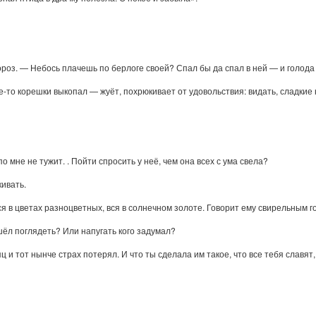
роз. — Небось плачешь по берлоге своей? Спал бы да спал в ней — и голода 
е-то корешки выкопал — жуёт, похрюкивает от удовольствия: видать, сладкие 
о мне не тужит. . Пойти спросить у неё, чем она всех с ума свела?
кивать.
ся в цветах разноцветных, вся в солнечном золоте. Говорит ему свирельным г
ёл поглядеть? Или напугать кого задумал?
 и тот нынче страх потерял. И что ты сделала им такое, что все тебя славят