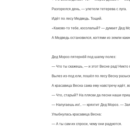
Разгорелся день, — улетели тетерева с луга.
Идёт по лесу Медведь. Тощий.
«Каково-то тебе, косолапый? — думает Дед Мо
А Медведь остановился, когтями из земли каки
Дед Мороз пятернёй под шапку полез:
— Что ты скажешь, — и этот Весне рад! Никто п
Вылез из-под ели, пошёл по лесу Весну разыс
А красавица Весна сама ему навстречу идёт, в
— Что, старый? На пляски да песни наши приш
— Напугаешь их!.. — кряхтит Дед Мороз. — Заяц
Улыбнулась красавица Весна:
— А ты сам их спроси, чему они радуются.