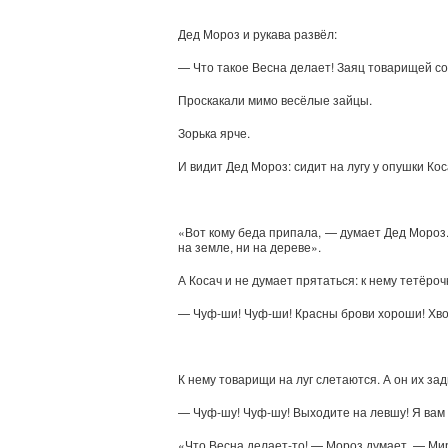
Дед Мороз и рукава развёл:
— Что такое Весна делает! Заяц товарищей со
Проскакали мимо весёлые зайцы.
Зорька ярче.
И видит Дед Мороз: сидит на лугу у опушки Коса
«Вот кому беда припала, — думает Дед Мороз. 
на земле, ни на дереве».
А Косач и не думает прятаться: к нему тетёроч
— Чуф-ши! Чуф-ши! Красны брови хороши! Хво
К нему товарищи на луг слетаются. А он их зад
— Чуф-шу! Чуф-шу! Выходите на левшу! Я вам 
«Что Весна делает-то! — Мороз думает. — Мир