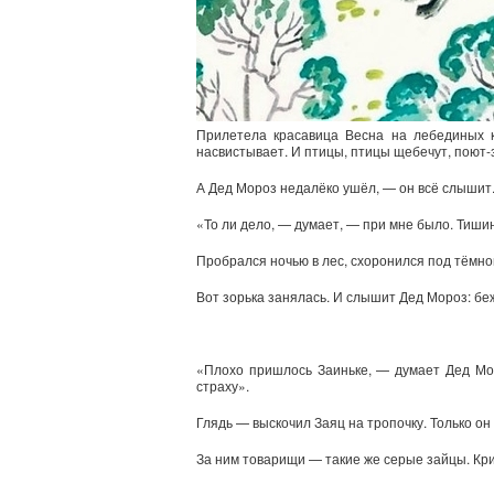
Прилетела красавица Весна на лебединых кр
насвистывает. И птицы, птицы щебечут, поют-з
А Дед Мороз недалёко ушёл, — он всё слышит
«То ли дело, — думает, — при мне было. Тишин
Пробрался ночью в лес, схоронился под тёмно
Вот зорька занялась. И слышит Дед Мороз: беж
«Плохо пришлось Заиньке, — думает Дед Моро
страху».
Глядь — выскочил Заяц на тропочку. Только он
За ним товарищи — такие же серые зайцы. Крич