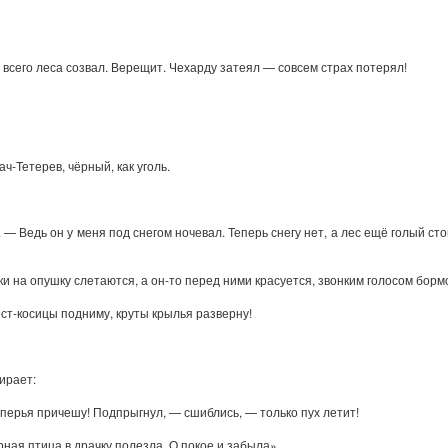
 всего леса созвал. Верещит. Чехарду затеял — совсем страх потерял!
ч-Тетерев, чёрный, как уголь.
— Ведь он у меня под снегом ночевал. Теперь снегу нет, а лес ещё голый сто
ки на опушку слетаются, а он-то перед ними красуется, звонким голосом борм
ст-косицы подниму, круты крылья разверну!
ирает:
перья причешу! Подпрыгнул, — сшиблись, — только пух летит!
ная птица в драчку полезла. О покое и забыла».