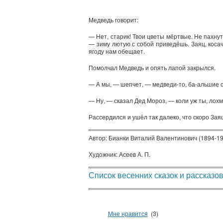
Медведь говорит:
— Нет, старик! Твои цветы мёртвые. Не пахну
— зиму лютую с собой приведёшь. Заяц, косач
ягоду нам обещает.
Помолчал Медведь и опять лапой закрылся.
— А мы, — шепчет, — медведи-то, ба-альшие сл
— Ну, — сказал Дед Мороз, — коли уж ты, лохм
Рассердился и ушёл так далеко, что скоро Зая
Автор: Бианки Виталий Валентинович (1894-19
Художник: Асеев А. П.
Список весенних сказок и рассказо
Мне нравится
(3)