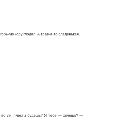
горькую кору глодал. А травка-то сладенькая.
, что ли, плести будешь? Я тебе — хочешь? —