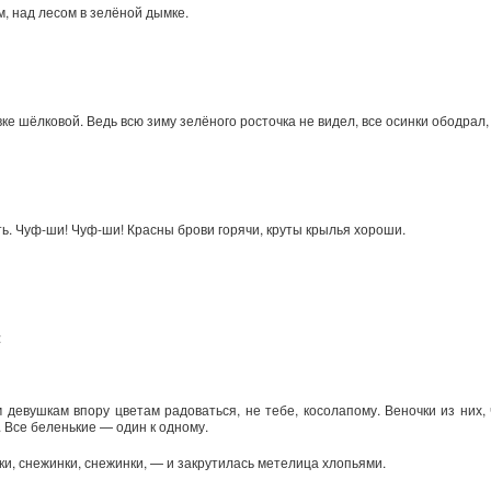
м, над лесом в зелёной дымке.
ке шёлковой. Ведь всю зиму зелёного росточка не видел, все осинки ободрал, 
ть. Чуф-ши! Чуф-ши! Красны брови горячи, круты крылья хороши.
:
 девушкам впору цветам радоваться, не тебе, косолапому. Веночки из них
 Все беленькие — один к одному.
нки, снежинки, снежинки, — и закрутилась метелица хлопьями.