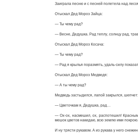
Заиграла песню и с песней полетела над лесо
Отыскал Дед Мороз Зайца:
— Ты чему рад?
— Весне, Дедушка. Рад теплу, солнцу рад, трав
Отыскал Дед Мороз Косача:
— Ты чему рад?
— Рад я крылья поразмять, удаль-силу показа
Отыскал Дед Мороз Медведя:
— А ты чему рад?
Медведь застыдился, лапой закрылся, шепчет
— Цветочкам я, Дедушка, рад…
— Ох-ох, насмешил, ох, распотешил! Красным
мешок цветов накидаю, всю землю ими покрою.
И ну трясти рукавом. А из рукава у него снежи