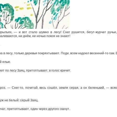
ыльях, — и вот стало шумно в лесу! Снег рушится, бегут-журчат ручьи,
аливаются, ни днём, ни ночью покоя не знают!
.
а в лесу, только деревья покряхтывают. Поди, всем надоел весенний-то гам. 
й елью.
ит по лесу Заяц, притоптывает, в голос кричит.
з. — Снег-то, почитай, весь сошёл, земля серая, а он беленький, — всяк
 уж не белый: серый Заяц.
ат, притоптывают, один через другого скачут.