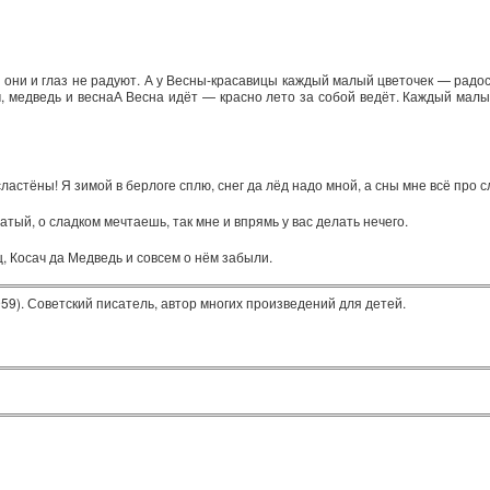
т они и глаз не радуют. А у Весны-красавицы каждый малый цветочек — радос
, медведь и веснаА Весна идёт — красно лето за собой ведёт. Каждый малы
астёны! Я зимой в берлоге сплю, снег да лёд надо мной, а сны мне всё про с
атый, о сладком мечтаешь, так мне и впрямь у вас делать нечего.
ц, Косач да Медведь и совсем о нём забыли.
59). Советский писатель, автор многих произведений для детей.
в