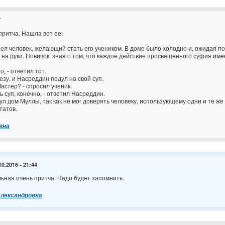
7
притча. Нашла вот ее:
ел человек, желающий стать его учеником. В доме было холодно и, ожидая по
на руки. Новичок, зная о том, что каждое действие просвещенного суфия име
о, - ответил тот.
зу, и Насреддин подул на свой суп.
Мастер? - спросил ученик.
ь суп, конечно, - ответил Насреддин.
ул дом Муллы, так как не мог доверять человеку, использующему одни и те ж
татов.
вна
10.2016 - 21:44
ьная очень притча. Надо будет запомнить.
Александровна