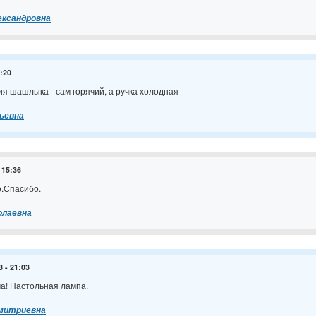
ександровна
1:20
я шашлыка - сам горячий, а ручка холодная
ьевна
 15:36
о.Спасибо.
олаевна
8 - 21:03
а! Настольная лампа.
митриевна