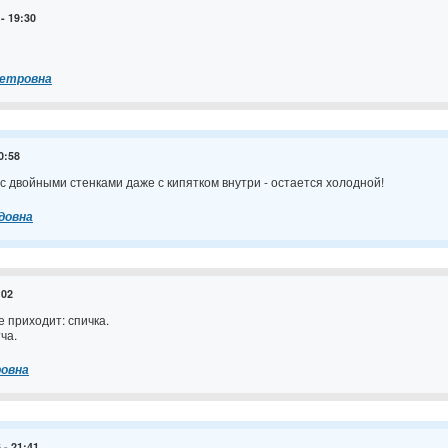
 - 19:30
Петровна
0:58
с двойными стенками даже с кипятком внутри - остается холодной!
довна
:02
е приходит: спичка.
ча.
ровна
 - 21:41