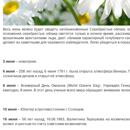
Весь июнь можно будет увидеть необыкновенные Серебристые облака, ко
положения серебристые облака светятся только в ночное время, рассеив
крошечными кристаллами льда, дает облакам характерный голубовато-сини
делают их заметными для наземного наблюдателя. Легко убедиться в пораз
3 июня
– новолуние.
6 июня
– 258 лет назад, 6 июня 1761 г. была открыта атмосфера Венеры.
солнечным диском и открыл её атмосферу.
8 июня
– Всемирный День Океанов (World Oceans Day). Учреждён Гене
ежегодно, 8 июня. В этот день ученые всего мира обращают внимание чело
10 июня
– Юпитер в противостоянии с Солнцем.
16 июня
– 56 лет назад, 16.06.1963, Валентина Терешкова на космическ
космос и шестым по счету советским космонавтом.