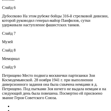
Слайд 6
Дубосеково На этом рубеже бойцы 316-й стрелковой дивизии,
которой руководил генерал-майор Панфилов, сутки
удерживали наступление фашистских танков.
Слайд 7
Музей
Слайд 8
Мемориал
Слайд 9
Петрищево Место подвига москвички партизанки Зои
Космодемьянской. 28 ноября 1941 г. при выполнении
диверсионного задания она была схвачена немцами в д.
Петрищево. Под пытками Зоя ничего не выдала немцам и на
следующий день была повешена. Посмертно ей присвоено
звание Героя Советского Союза.