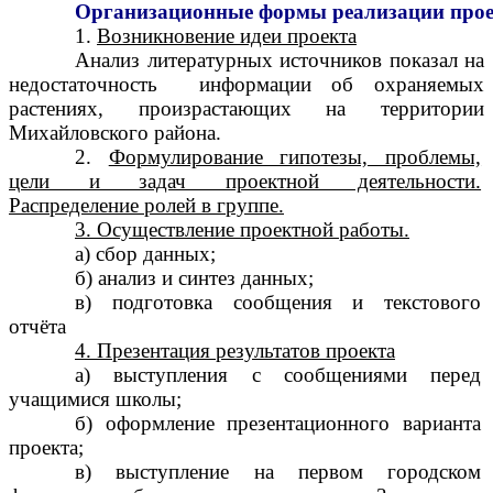
Организационные
формы
реализации
про
1.
Возникновение идеи проекта
Анализ литературных источников показал на
недостаточность информации об охраняемых
растениях, произрастающих на территории
Михайловского района.
2.
Формулирование гипотезы, проблемы,
цели и задач проектной деятельности.
Распределение ролей в группе.
3. Осуществление проектной работы.
а) сбор данных;
б) анализ и синтез данных;
в) подготовка сообщения и текстового
отчёта
4. Презентация результатов проекта
а) выступления с сообщениями перед
учащимися школы;
б) оформление презентационного варианта
проекта;
в) выступление на первом городском