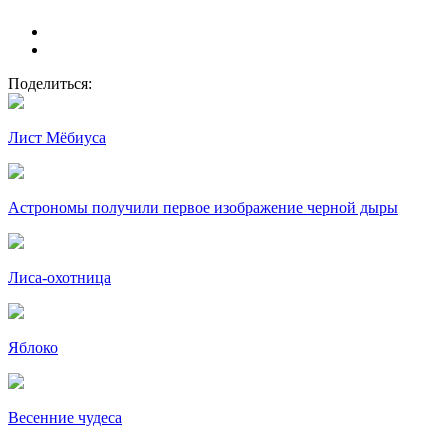
Поделиться:
Лист Мёбиуса
Астрономы получили первое изображение черной дыры
Лиса-охотница
Яблоко
Весенние чудеса