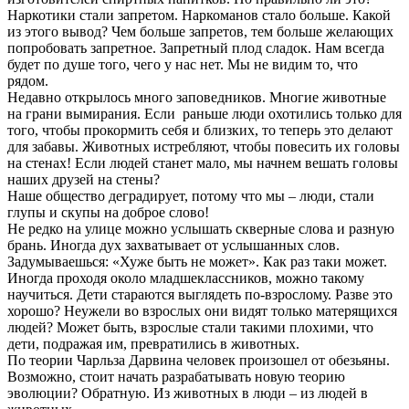
Наркотики стали запретом. Наркоманов стало больше. Какой
из этого вывод? Чем больше запретов, тем больше желающих
попробовать запретное. Запретный плод сладок. Нам всегда
будет по душе того, чего у нас нет. Мы не видим то, что
рядом.
Недавно открылось много заповедников. Многие животные
на грани вымирания. Если раньше люди охотились только для
того, чтобы прокормить себя и близких, то теперь это делают
для забавы. Животных истребляют, чтобы повесить их головы
на стенах! Если людей станет мало, мы начнем вешать головы
наших друзей на стены?
Наше общество деградирует, потому что мы – люди, стали
глупы и скупы на доброе слово!
Не редко на улице можно услышать скверные слова и разную
брань. Иногда дух захватывает от услышанных слов.
Задумываешься: «Хуже быть не может». Как раз таки может.
Иногда проходя около младшеклассников, можно такому
научиться. Дети стараются выглядеть по-взрослому. Разве это
хорошо? Неужели во взрослых они видят только матерящихся
людей? Может быть, взрослые стали такими плохими, что
дети, подражая им, превратились в животных.
По теории Чарльза Дарвина человек произошел от обезьяны.
Возможно, стоит начать разрабатывать новую теорию
эволюции? Обратную. Из животных в люди – из людей в