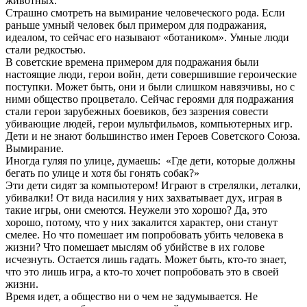
животных.
Страшно смотреть на вымирание человеческого рода. Если
раньше умный человек был примером для подражания,
идеалом, то сейчас его называют «ботаником». Умные люди
стали редкостью.
В советские времена примером для подражания были
настоящие люди, герои войн, дети совершившие героические
поступки. Может быть, они и были слишком навязчивы, но с
ними общество процветало. Сейчас героями для подражания
стали герои зарубежных боевиков, без зазрения совести
убивающие людей, герои мультфильмов, компьютерных игр.
Дети и не знают большинство имен Героев Советского Союза.
Вымирание.
Иногда гуляя по улице, думаешь: «Где дети, которые должны
бегать по улице и хотя бы гонять собак?»
Эти дети сидят за компьютером! Играют в стрелялки, леталки,
убивалки! От вида насилия у них захватывает дух, играя в
такие игры, они смеются. Неужели это хорошо? Да, это
хорошо, потому, что у них закалится характер, они станут
смелее. Но что помешает им попробовать убить человека в
жизни? Что помешает мыслям об убийстве в их голове
исчезнуть. Остается лишь гадать. Может быть, кто-то знает,
что это лишь игра, а кто-то хочет попробовать это в своей
жизни.
Время идет, а общество ни о чем не задумывается. Не