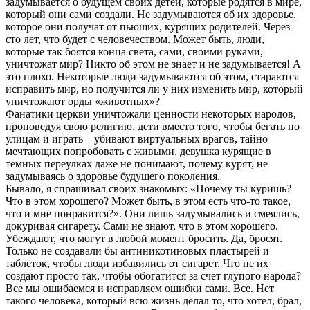
задумывается о будущем своих детей, которые родятся в мире,
который они сами создали. Не задумываются об их здоровье,
которое они получат от пьющих, курящих родителей. Через
сто лет, что будет с человечеством. Может быть, люди,
которые так боятся конца света, сами, своими руками,
уничтожат мир? Никто об этом не знает и не задумывается! А
это плохо. Некоторые люди задумываются об этом, стараются
исправить мир, но получится ли у них изменить мир, который
уничтожают орды «животных»?
Фанатики церкви уничтожали ценности некоторых народов,
проповедуя свою религию, дети вместо того, чтобы бегать по
улицам и играть – убивают виртуальных врагов, тайно
мечтающих попробовать с живыми, девушка курящие в
темных переулках даже не понимают, почему курят, не
задумываясь о здоровье будущего поколения.
Бывало, я спрашивал своих знакомых: «Почему ты куришь?
Что в этом хорошего? Может быть, в этом есть что-то такое,
что и мне понравится?». Они лишь задумывались и смеялись,
докуривая сигарету. Сами не знают, что в этом хорошего.
Убеждают, что могут в любой момент бросить. Да, бросят.
Только не создавали бы антиникотиновых пластырей и
таблеток, чтобы люди избавились от сигарет. Что не их
создают просто так, чтобы обогатится за счет глупого народа?
Все мы ошибаемся и исправляем ошибки сами. Все. Нет
такого человека, который всю жизнь делал то, что хотел, брал,