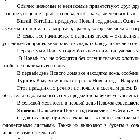
Обычно знакомые и незнакомые приветствуют друг друг
главное угощение – рыбья голова, чтобы каждый человек был г
Китай.
Китайцы празднуют Новый год дважды. Один – 1 
амулеты и талисманы, например, грабли, которыми можно «загр
В семье все начинается с изгнания духов – очищения 
устраивается прощальный обед из сладких блюд, после чего он
Перед самым Новым годом большое внимание уделяется 
В Новый год не обходится без оглушительных хлопушек,
чтобы не накликать его в дом.
В первый день Нового дома все находятся дома, особенно
Турция.
В мусульманских странах Новый год – Навруз (
Этот праздник встречают не ночью, а светлым днем. В
обязательно должны быть семь предметов на букву «с»: зелень пр
В сельской местности в первый день Невруза совершаетс
Япония.
По-японски Новый год называется «Сегацу» - 
С давних пор принято украшать жилище специально
фиолетовыми листьями. Также их включают в букеты в соче
иероглифами пожеланий.