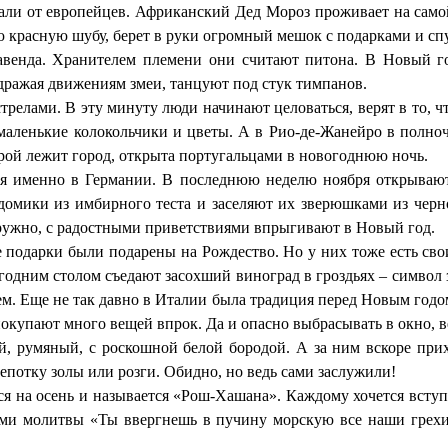
али от европейцев. Африканский Дед Мороз проживает на самой
ю красную шубу, берет в руки огромный мешок с подарками и спу
венда. Хранителем племени они считают питона. В Новый го
одражая движениям змеи, танцуют под стук тимпанов.
лами. В эту минуту люди начинают целоваться, верят в то, ч
аленькие колокольчики и цветы. А в Рио-де-Жанейро в полночь
оторой лежит город, открыта португальцами в новогоднюю ночь.
 именно в Германии. В последнюю неделю ноября открываютс
омики из имбирного теста и заселяют их зверюшками из черно
 дружно, с радостными приветствиями впрыгивают в Новый год.
е подарки были подарены на Рождество. Но у них тоже есть сво
вогодним столом съедают засохший виноград в гроздьях – симво
ем. Еще не так давно в Италии была традиция перед Новым годо
покупают много вещей впрок. Да и опасно выбрасывать в окно, 
 румяный, с роскошной белой бородой. А за ним вскоре прих
епотку золы или розги. Обидно, но ведь сами заслужили!
ся на осень и называется «Рош-Хашана». Каждому хочется всту
овами молитвы «Ты ввергнешь в пучину морскую все наши грех