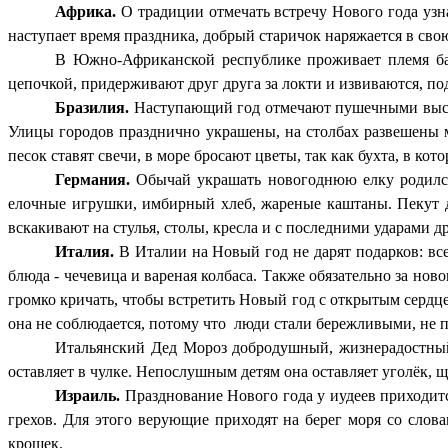
Африка.
О традиции отмечать встречу Нового года узн
наступает время праздника, добрый старичок наряжается в сво
В Южно-Африканской республике проживает племя ба
цепочкой, придерживают друг друга за локти и извиваются, п
Бразилия.
Наступающий год отмечают пушечными выстре
Улицы городов празднично украшены, на столбах развешены м
песок ставят свечи, в море бросают цветы, так как бухта, в к
Германия.
Обычай украшать новогоднюю елку родился
елочные игрушки, имбирный хлеб, жареные каштаны. Пекут д
вскакивают на стулья, столы, кресла и с последними ударами
Италия.
В Италии на Новый год не дарят подарков: вс
блюда - чечевица и вареная колбаса. Также обязательно за но
громко кричать, чтобы встретить Новый год с открытым сердц
она не соблюдается, потому что люди стали бережливыми, не 
Итальянский Дед Мороз добродушный, жизнерадостный,
оставляет в чулке. Непослушным детям она оставляет уголёк, щ
Израиль.
Празднование Нового года у иудеев приходит
грехов. Для этого верующие приходят на берег моря со сл
крошек.