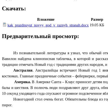
Скачать:
Вложение
Размер
19.05 КБ
kak_prazdnuyut_novyy_god_v_raznyh_stranah.docx
Предварительный просмотр:
Из познавательной литературы я узнал, что обычай отм
Вавилон найдена клинописная табличка, в которой и расска
традиции отмечать Новый год с традициями других народов, и 
Австралия
. Австралийцы встречают Новый год 1 янва
костюмах. Главные праздничные события – фейерверки, первый о
Америка.
В Америке Санта – Клаус приносит детям под
балы и шествия. В полночь люди поздравляют друг друга, об
10 секунд уходящего года спускают огромное подсвеченное ябл
Новогодний стол очень богат. Обязательны блюда из г
пирог.