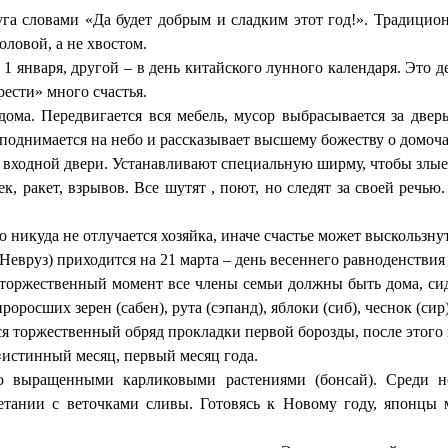
а словами «Да будет добрым и сладким этот год!». Традиционн
оловой, а не хвостом.
января, другой – в день китайского лунного календаря. Это де
ести» много счастья.
дома. Передвигается вся мебель, мусор выбрасывается за двер
 поднимается на небо и рассказывает высшему божеству о домоча
входной двери. Устанавливают специальную ширму, чтобы злые 
 ракет, взрывов. Все шутят , поют, но следят за своей речью.
 никуда не отлучается хозяйка, иначе счастье может выскользнут
Невруз) приходится на 21 марта – день весеннего равноденствия
 торжественный момент все члены семьи должны быть дома, си
оросших зерен (сабен), рута (сэпанд), яблоки (сиб), чеснок (сир),
я торжественный обряд прокладки первой борозды, после этого 
«истинный месяц, первый месяц года.
 выращенными карликовыми растениями (бонсай). Среди но
тании с веточками сливы. Готовясь к Новому году, японцы 