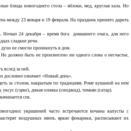
ые блюда новогоднего стола – яблоки, мед, круглая хала. Но
нь между 23 января и 19 февраля. На праздник принято дарить
ь. Ночью 24 декабря – время бога домашнего очага, для него
дцах сладкие речи.
духи не смогли проникнуть в дом.
 Не должно быть не произнесено ни одного слова о несчастье,
ь вслед за ней.
 и дословно означает «Новый день».
деть за столом, накрытым по традициям. Роме кушаний на нем
 уксус (сэрке), дикая оливка (синджид), тимьян (сатар).
начинается сев.
вогодних украшений часто встречаются кочаны капусты с
мастерят воздушных змеев, яркие фонарики, расписывают их