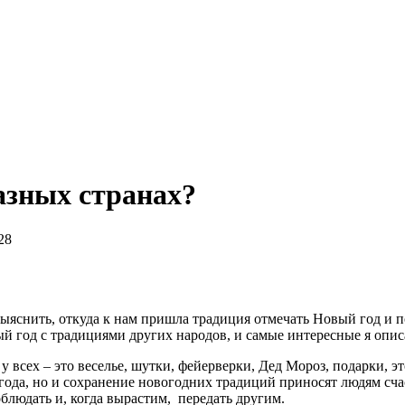
азных странах?
28
 выяснить, откуда к нам пришла традиция отмечать Новый год и 
 год с традициями других народов, и самые интересные я описа
 всех – это веселье, шутки, фейерверки, Дед Мороз, подарки, э
о года, но и сохранение новогодних традиций приносят людям с
блюдать и, когда вырастим, передать другим.