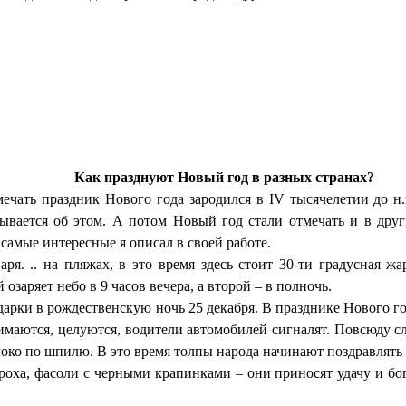
Как празднуют Новый год в разных странах?
ечать праздник Нового года зародился в IV тысячелетии до н.
зывается об этом. А потом Новый год стали отмечать и в дру
самые интересные я описал в своей работе.
ря. .. на пляжах, в это время здесь стоит 30-ти градусная 
заряет небо в 9 часов вечера, а второй – в полночь.
арки в рождественскую ночь 25 декабря. В празднике Нового го
нимаются, целуются, водители автомобилей сигналят. Повсюду с
око по шпилю. В это время толпы народа начинают поздравлять 
ороха, фасоли с черными крапинками – они приносят удачу и 