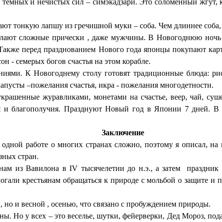
т темных и нечистых сил – симэкадзари. Это соломенный жгут,
дают тонкую лапшу из гречишной муки – соба. Чем длиннее соба,
елают сложные прически , даже мужчины. В Новогоднюю ночь б
. Также перед празднованием Нового года японцы покупают карт
 - семерых богов счастья на этом корабле.
ениями. К Новогоднему столу готовят традиционные блюда: ри
капусты –пожелания счастья, икра - пожелания многодетности.
крашенные журавликами, монетами на счастье, веер, чай, суш
ья и благополучия. Празднуют Новый год в Японии 7 дней. В 
Заключение
в одной работе о многих странах сложно, поэтому я описал, н
зных стран.
ам из Вавилона в IV тысячелетии до н.э., а затем праздник с
могали крестьянам обращаться к природе с мольбой о защите и 
, но и весной , осенью, что связано с пробуждением природы.
ы. Но у всех – это веселье, шутки, фейерверки, Дед Мороз, под