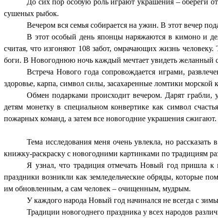
До сих пор особую роль играют украшения – обереги о
сушеных рыбок.
Вечером вся семья собирается на ужин. В этот вечер по
В этот особый день японцы наряжаются в кимоно и д
считая, что изгоняют 108 забот, омрачающих жизнь человеку
боги. В Новогоднюю ночь каждый мечтает увидеть желанный сон
Встреча Нового года сопровождается играми, развлеч
здоровье, карпа, символ силы, засахаренные ломтики морской 
Обмен подарками происходит вечером. Дарят грабли, у
детям монетку в специальном конвертике как символ счаст
пожарных команд, а затем все новогодние украшения сжигают.
Тема исследования меня очень увлекла, но рассказать 
книжку-раскраску с новогодними картинками по традициям ра
Я узнал, что традиция отмечать Новый год пришла к н
праздники возникли как земледельческие обряды, которые по
им обновленным, а сам человек – очищенным, мудрым.
У каждого народа Новый год начинался не всегда с зимы
Традиции новогоднего праздника у всех народов различн