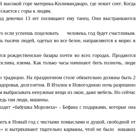
 высокой горе материка-Килиманджаро, где лежит снег. Когда
скается с горы к людям.
д девочки 13 лет посвящают ему танец. Они выстраиваются
то если успеешь поцеловать человека, год будет счастливым.
 тысячи людей, одетых во все белое, направляются к морю: в
я рождественские базары почти во всех городах. Продаются
слива, изюма. Как только часы начинают бить полночь, люди
и традиции. На праздничном столе обязательно должны быть 2
л здоровья, долголетия. В Италии в Новогоднюю ночь разрешено
м выбрасывать ненужные вещи из окон, даже мебель. Но сейчас
ведь там люди, машины.
одит «бабушка Морозиха» - Бефана с подарками, которые она
пить в Новый год с чистыми помыслами и душой, свободной от
и» и вытряхивают тщательно карманы, чтоб не было никаких