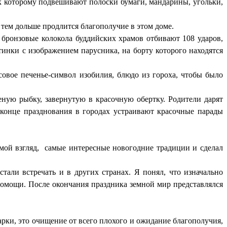
 к которому подвешивают полоски бумаги, мандарины, угольки,
 тем дольше продлится благополучие в этом доме.
ронзовые колокола буддийских храмов отбивают 108 ударов,
инки с изображением парусника, на борту которого находятся
совое печенье-символ изобилия, блюдо из гороха, чтобы было
еную рыбку, завернутую в красочную обертку. Родители дарят
конце празднования в городах устраивают красочные парады
а мой взгляд, самые интересные новогодние традиции и сделал
тали встречать и в других странах. Я понял, что изначально
помощи. После окончания праздника земной мир представлялся
арки, это очищение от всего плохого и ожидание благополучия,