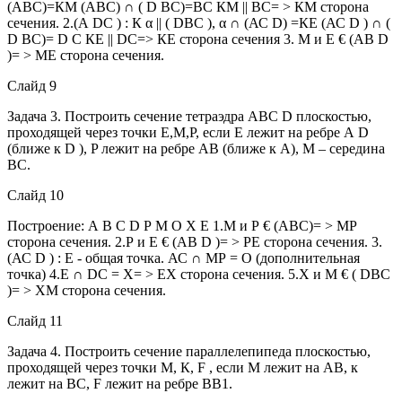
(АВС)=КМ (АВС) ∩ ( D ВС)=ВС КМ || ВС= > КМ сторона
сечения. 2.(А DC ) : К α || ( DBC ), α ∩ (АС D) =КЕ (АС D ) ∩ (
D ВС)= D С КЕ || DC=> КЕ сторона сечения 3. М и Е € (АВ D
)= > МЕ сторона сечения.
Слайд 9
Задача 3. Построить сечение тетраэдра АВС D плоскостью,
проходящей через точки Е,М,Р, если Е лежит на ребре А D
(ближе к D ), P лежит на ребре АВ (ближе к А), М – середина
ВС.
Слайд 10
Построение: А В С D Р М О Х Е 1.М и Р € (АВС)= > МР
сторона сечения. 2.Р и Е € (АВ D )= > РЕ сторона сечения. 3.
(АС D ) : Е - общая точка. АС ∩ МР = О (дополнительная
точка) 4.Е ∩ DC = Х= > ЕХ сторона сечения. 5.Х и М € ( DBC
)= > ХМ сторона сечения.
Слайд 11
Задача 4. Построить сечение параллелепипеда плоскостью,
проходящей через точки М, К, F , если М лежит на АВ, к
лежит на ВС, F лежит на ребре ВВ1.