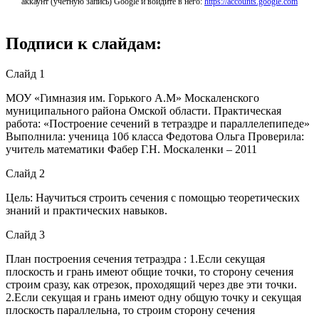
аккаунт (учетную запись) Google и войдите в него:
https://accounts.google.com
Подписи к слайдам:
Слайд 1
МОУ «Гимназия им. Горького А.М» Москаленского
муниципального района Омской области. Практическая
работа: «Построение сечений в тетраэдре и параллелепипеде»
Выполнила: ученица 10б класса Федотова Ольга Проверила:
учитель математики Фабер Г.Н. Москаленки – 2011
Слайд 2
Цель: Научиться строить сечения с помощью теоретических
знаний и практических навыков.
Слайд 3
План построения сечения тетраэдра : 1.Если секущая
плоскость и грань имеют общие точки, то сторону сечения
строим сразу, как отрезок, проходящий через две эти точки.
2.Если секущая и грань имеют одну общую точку и секущая
плоскость параллельна, то строим сторону сечения