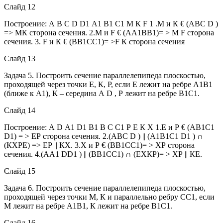
Слайд 12
Построение: А В С D D1 А1 В1 С1 М К F 1 .М и К € (АВС D )
=> МК сторона сечения. 2.М и F € (АА1ВВ1)= > М F сторона
сечения. 3. F и К € (ВВ1СС1)= >F К сторона сечения
Слайд 13
Задача 5. Построить сечение параллелепипеда плоскостью,
проходящей через точки Е, К, Р, если Е лежит на ребре А1В1
(ближе к А1), К – середина А D , Р лежит на ребре В1С1.
Слайд 14
Построение: А D А1 D1 В1 В С С1 Р Е К Х 1.Е и Р € (АВ1С1
D1) = > ЕР сторона сечения. 2.(АВС D ) || (А1В1С1 D1 ) ∩
(КХРЕ) => ЕР || КХ. 3.Х и Р € (ВВ1СС1)= > ХР сторона
сечения. 4.(АА1 DD1 ) || (ВВ1СС1) ∩ (ЕХКР)= > ХР || КЕ.
Слайд 15
Задача 6. Построить сечение параллелепипеда плоскостью,
проходящей через точки М, К и параллельно ребру СС1, если
М лежит на ребре А1В1, К лежит на ребре В1С1.
Слайд 16