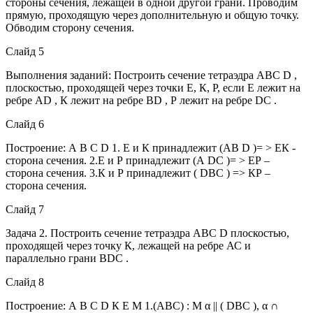
стороны сечения, лежащей в одной другой грани. Проводим
прямую, проходящую через дополнительную и общую точку.
Обводим сторону сечения.
Слайд 5
Выполнения заданий: Построить сечение тетраэдра АВС D ,
плоскостью, проходящей через точки Е, К, Р, если Е лежит на
ребре AD , К лежит на ребре BD , Р лежит на ребре DC .
Слайд 6
Построение: А В С D 1. Е и К принадлежит (АВ D )= > ЕК -
сторона сечения. 2.Е и Р принадлежит (А DC )= > ЕР –
сторона сечения. 3.К и Р принадлежит ( DBC ) => КР –
сторона сечения.
Слайд 7
Задача 2. Построить сечение тетраэдра АВС D плоскостью,
проходящей через точку К, лежащей на ребре АС и
параллельно грани BDC .
Слайд 8
Построение: А В С D К Е М 1.(АВС) : М α || ( DBC ), α ∩