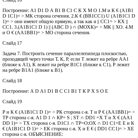
Построение: А1 D1 D А В1 В С1 С К Х М О 1.М и К € (А1В1
D 1С1)= > МК сторона сечения. 2.К € (ВВ1СС1) U (А1В1С1 D
1)= > они имеют общую прямую, а так как α || СС1= > КХ ||
СС1. 3.(А1В1С1 D 1) || (АВС D ) ∩ (МОХК)= > МК || ХО. 4.М
и О € (АА1ВВ1)= > МО сторона сечения.
Слайд 17
Задача 7. Построить сечение параллелепипеда плоскостью,
проходящей через точки Т, К, Р, если Т лежит на ребре АА1
(ближе к А1), К лежит на ребре В1С1 (ближе к С1), Р лежит
на ребре В1А1 (ближе к В1).
Слайд 18
Построение: А D А1 D1 В С С1 В1 Т К Р Х S О Е
Слайд 19
Р и К € (А1В1С1 D 1)= > РК сторона с-я. Т и Р € (АА1ВВ1)= >
ТР сторона с-я. А1 D 1 ∩ КР= S ; ST ∩ DD1 =Х Т и Х € (АА1
DD 1)= > ТХ сторона с-я. D1C1 ∩ ТР=О;ОХ ∩ D1 С1=Е Е и К
€ (А1В1С1 D 1)= > ЕК сторона с-я. Х и Е € ( DD1 СС1)= > ХЕ
сторона с-я. ОБЪЯСНЕНИЕ: