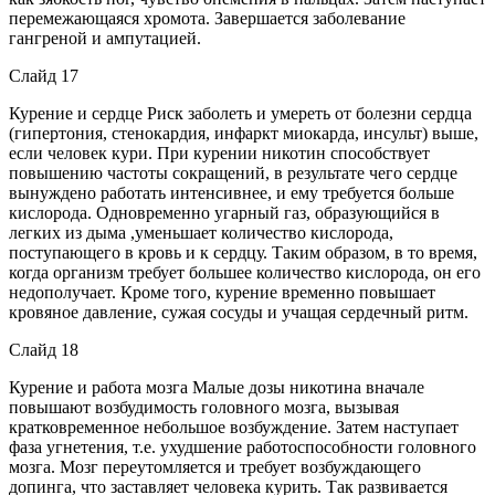
перемежающаяся хромота. Завершается заболевание
гангреной и ампутацией.
Слайд 17
Курение и сердце Риск заболеть и умереть от болезни сердца
(гипертония, стенокардия, инфаркт миокарда, инсульт) выше,
если человек кури. При курении никотин способствует
повышению частоты сокращений, в результате чего сердце
вынуждено работать интенсивнее, и ему требуется больше
кислорода. Одновременно угарный газ, образующийся в
легких из дыма ,уменьшает количество кислорода,
поступающего в кровь и к сердцу. Таким образом, в то время,
когда организм требует большее количество кислорода, он его
недополучает. Кроме того, курение временно повышает
кровяное давление, сужая сосуды и учащая сердечный ритм.
Слайд 18
Курение и работа мозга Малые дозы никотина вначале
повышают возбудимость головного мозга, вызывая
кратковременное небольшое возбуждение. Затем наступает
фаза угнетения, т.е. ухудшение работоспособности головного
мозга. Мозг переутомляется и требует возбуждающего
допинга, что заставляет человека курить. Так развивается