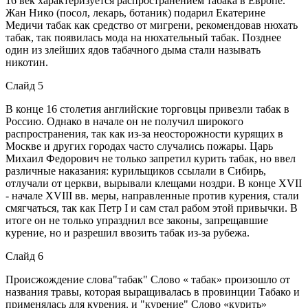
16 век характеризуется распространением табака в Европе.
Жан Нико (посол, лекарь, ботаник) подарил Екатерине
Медичи табак как средство от мигрени, рекомендовав нюхать
табак, так появилась мода на нюхательный табак. Позднее
один из злейших ядов табачного дыма стали называть
никотин.
Слайд 5
В конце 16 столетия английские торговцы привезли табак в
Россию. Однако в начале он не получил широкого
распространения, так как из-за неосторожности курящих в
Москве и других городах часто случались пожары. Царь
Михаил Федорович не только запретил курить табак, но ввел
различные наказания: курильщиков ссылали в Сибирь,
отлучали от церкви, вырывали клещами ноздри. В конце XVII
- начале XVIII вв. меры, направленные против курения, стали
смягчаться, так как Петр I и сам стал рабом этой привычки. В
итоге он не только упразднил все законы, запрещавшие
курение, но и разрешил ввозить табак из-за рубежа.
Слайд 6
Происжождение слова"табак" Слово « табак» произошло от
названия травы, которая выращивалась в провинции Табако и
применялась для курения. и "курение" Слово «курить»