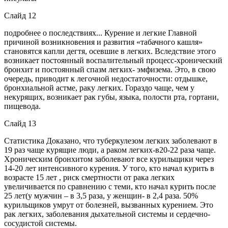
Слайд 12
подробнее о последствиях... Курение и легкие Главной
причиной возникновения и развития «табачного кашля»
становятся капли дегтя, осевшие в легких. Вследствие этого
возникает постоянный воспалительный процесс-хронический
бронхит и постоянный спазм легких- эмфизема. Это, в свою
очередь, приводит к легочной недостаточности: отдышке,
бронхиальной астме, раку легких. Гораздо чаще, чем у
некурящих, возникает рак губы, языка, полости рта, гортани,
пищевода.
Слайд 13
Статистика Доказано, что туберкулезом легких заболевают в
19 раз чаще курящие люди, а раком легких-в20-22 раза чаще.
Хроническим бронхитом заболевают все курильщики через
14-20 лет интенсивного курения. У того, кто начал курить в
возрасте 15 лет , риск смертности от рака легких
увеличивается по сравнению с теми, кто начал курить после
25 лет(у мужчин – в 3,5 раза, у женщин- в 2,4 раза. 50%
курильщиков умрут от болезней, вызванных курением. Это
рак легких, заболевания дыхательной системы и сердечно-
сосудистой системы.