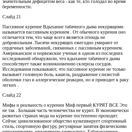
значительным дефицитом веса - как те, кто голодал во время
беременности.
Слайд 21
Пассивное курение Вдыхание табачного дыма некурящими
называется пассивным курением . От обычного курения оно
отличается тем, что чаще всего является отнюдь не
добровольным .Тысячи некурящих ежегодно умирают от
сердечных заболеваний, связанных с пассивным курением.
Американские и норвежские ученые в одном из последних
исследований обнаружили, что вдыхание табачного дыма
способствует также возникновению склероза сосудов.
Исследования показывают, что пассивное курение не только
вызывает головную боль, кашель, раздражение слизистой
оболочки глаз и аллергические реакции, но и приводит к раку
легких .
Слайд 22
Мифы и реальность о курении Миф первый КУРЯТ ВСЕ Это
не так . Большая часть человечества не курит. В экономически
развитых странах мода на курение постепенно проходит.
Сейчас цивилизованное общество культивирует спортивный
стиль, спортивную фигуру, регулярные занятия физическими
упражнениями, ежедневную гимнастику. Табакокурение