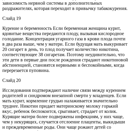
зависимость нервной системы в дополнительных
раздражителях, которая переходит в привычку табакокурения.
Слайд 19
Курение и беременность Если беременная женщина курит,
ядовитые вещества передаются плоду, вызывая кислородное
голодание. Концентрация угарного газа в крови плода почти
в два раза выше, чем у матери. Если будущая мать выкуривает
20 сигарет в день, то плод получает количество никотина,
соответствующее 38 сигаретам. Поэтому неудивительно, что
эти дети в первые дни после рождения страдают никотиновой
абстиненцией, становятся нервными и беспокойными, когда
перерезается пуповина.
Слайд 20
Исследования подтверждают наличие связи между курением
родителей и синдромом внезапной смерти у младенцев. Если
мать курит, кормление грудью налаживается значительно
труднее. Никотин придает материнскому молоку горький
вкус, ребенок беспокоится, срыгивает, страдает от колик.
Курящие матери более подвержены инфекциям, у них чаще,
чем у некурящих, случается отслоение плаценты, выкидыши
и преждевременные роды. Они чаще рожают детей со