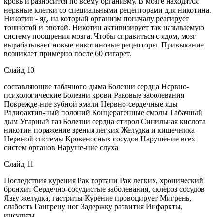
кровь и разносится по всему организму. В мозге находятся
нервные клетки со специальными рецепторами для никотина.
Никотин - яд, на который организм поначалу реагирует
тошнотой и рвотой. Никотин активизирует так называемую
систему поощрения мозга. Чтобы справиться с ядом, мозг
вырабатывает новые никотиновые рецепторы. Привыкание
возникает примерно после 60 сигарет.
Слайд 10
составляющие табачного дыма Болезни сердца Нервно-
психологические Болезни крови Раковые заболевания
Поврежде-ние зубной эмали Нервно-сердечные яды
Радиоактив-ный полоний Концерагенные смолы Табачный
дым Угарный газ Болезни сердца стирол Синильная кислота
никотин поражение зрения легких Желудка и кишечника
Нервной системы Кровеносных сосудов Нарушение всех
систем органов Наруше-ние слуха
Слайд 11
Последствия курения Рак гортани Рак легких, хронический
бронхит Сердечно-сосудистые заболевания, склероз сосудов
Язву желудка, гастриты Курение провоцирует Мигрень,
слабость Гангрену ног Задержку развития Инфаркты,
инсульты