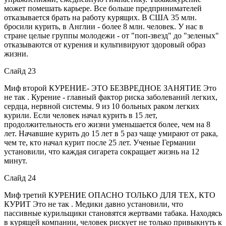
может помешать карьере. Все больше предпринимателей
отказывается брать на работу курящих. В США 35 млн.
бросили курить, в Англии - более 8 млн. человек. У нас в
стране целые группы молодежи - от "поп-звезд" до "зеленых"
отказываются от курения и культивируют здоровый образ
жизни.
Слайд 23
Миф второй КУРЕНИЕ- ЭТО БЕЗВРЕДНОЕ ЗАНЯТИЕ Это
не так . Курение - главный фактор риска заболеваний легких,
сердца, нервной системы. 9 из 10 больных раком легких
курили. Если человек начал курить в 15 лет,
продолжительность его жизни уменьшается более, чем на 8
лет. Начавшие курить до 15 лет в 5 раз чаще умирают от рака,
чем те, кто начал курит после 25 лет. Ученые Германии
установили, что каждая сигарета сокращает жизнь на 12
минут.
Слайд 24
Миф третий КУРЕНИЕ ОПАСНО ТОЛЬКО ДЛЯ ТЕХ, КТО
КУРИТ Это не так . Медики давно установили, что
пассивные курильщики становятся жертвами табака. Находясь
в курящей компании, человек рискует не только привыкнуть к