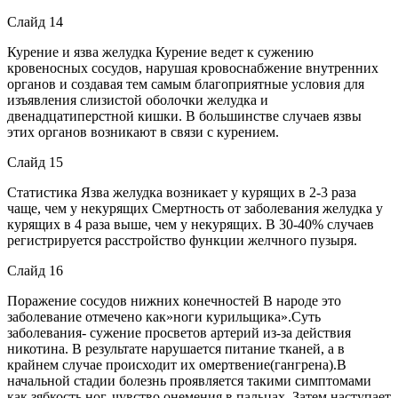
Слайд 14
Курение и язва желудка Курение ведет к сужению
кровеносных сосудов, нарушая кровоснабжение внутренних
органов и создавая тем самым благоприятные условия для
изъявления слизистой оболочки желудка и
двенадцатиперстной кишки. В большинстве случаев язвы
этих органов возникают в связи с курением.
Слайд 15
Статистика Язва желудка возникает у курящих в 2-3 раза
чаще, чем у некурящих Смертность от заболевания желудка у
курящих в 4 раза выше, чем у некурящих. В 30-40% случаев
регистрируется расстройство функции желчного пузыря.
Слайд 16
Поражение сосудов нижних конечностей В народе это
заболевание отмечено как»ноги курильщика».Суть
заболевания- сужение просветов артерий из-за действия
никотина. В результате нарушается питание тканей, а в
крайнем случае происходит их омертвение(гангрена).В
начальной стадии болезнь проявляется такими симптомами
как зябкость ног, чувство онемения в пальцах. Затем наступает