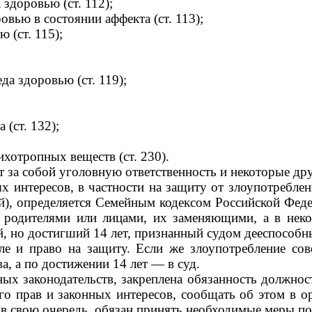
здоровью (ст. 112);
вью в состоянии аффекта (ст. 113);
 (ст. 115);
а здоровью (ст. 119);
 (ст. 132);
хотропных веществ (ст. 230).
т за собой уголовную ответственность и некоторые др
х интересов, в частности на защиту от злоупотребле
й), определяется Семейным кодексом Российской Феде
я родителями или лицами, их заменяющими, а в нек
, но достигший 14 лет, признанный судом дееспособны
ле и право на защиту. Если же злоупотребление со
а, а по достижении 14 лет — в суд.
ых законодательств, закреплена обязанность должнос
о прав и законных интересов, сообщать об этом в о
, в свою очередь, обязан принять необходимые меры по