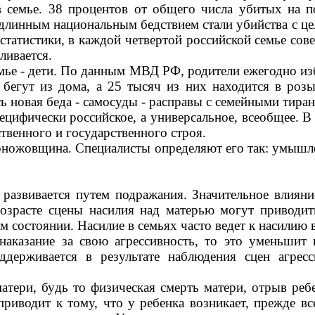
в семье. 38 процентов от общего числа убитых на п
длинным национальным бедствием стали убийства с це
атистики, в каждой четвертой российской семье сове
ливается.
мье - дети. По данным МВД РФ, родители ежегодно изб
 бегут из дома, а 25 тысяч из них находится в роз
ь новая беда - самосуды - расправы с семейными тир
специфически российское, а универсальное, всеобщее.
твенного и государственного строя.
поножовщина. Специалисты определяют его так: умышл
ю установления 
развивается путем подражания. Значительное влияни
возрасте сцены насилия над матерью могут приводи
ом состоянии. Насилие в семьях часто ведет к насилию
наказание за свою агрессивность, то это уменьшит 
ддерживается в результате наблюдения сцен агрес
и, будь то физическая смерть матери, отрыв ребен
приводит к тому, что у ребенка возникает, прежде 