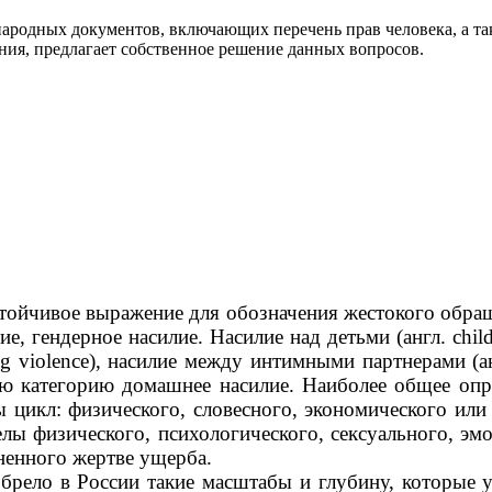
ародных документов, включающих перечень прав человека, а та
ия, предлагает собственное решение данных вопросов.
тойчивое выражение для обозначения жестокого обращ
е, гендерное насилие. Насилие над детьми (англ. chi
g violence), насилие между интимными партнерами (англ
ю категорию домашнее насилие. Наиболее общее опр
 цикл: физического, словесного, экономического или 
лы физического, психологического, сексуального, эм
ненного жертве ущерба.
брело в России такие масштабы и глубину, которые у