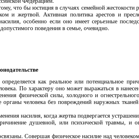
сийской Федерацией.
, что бы юстиция в случаях семейной жестокости ру
ом и жертвой. Активная политика арестов и пресл
асилия, особенно если оно имеет серьезные последс
допустимого поведения в семье, очевидно.
онодательстве
определяется как реальное или потенциальное при
овека. По характеру оно может выражаться в нанесен
енения физической силы, холодного и огнестрельног
нние органы человека без повреждений наружных ткан
именения насилия, когда жертва подвергается устраше
ричинение душевной, или психической травмы, и о
мосвязаны. Совершая физическое насилие над человек