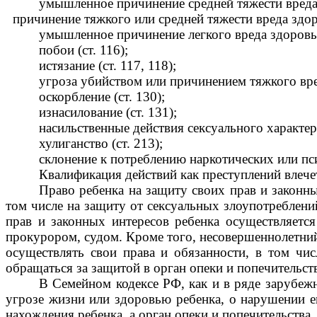
умышленное причинение средней тяжести вреда 
причинение тяжкого или средней тяжести вреда здоро
умышленное причинение легкого вреда здоровью
побои (ст. 116);
истязание (ст. 117, 118);
угроза убийством или причинением тяжкого вред
оскорбление (ст. 130);
изнасилование (ст. 131);
насильственные действия сексуального характера
хулиганство (ст. 213);
склонение к потреблению наркотических или пси
Квалификация действий как преступлений влече
Право ребенка на защиту своих прав и законны
том числе на защиту от сексуальных злоупотреблени
прав и законных интересов ребенка осуществляетс
прокурором, судом. Кроме того, несовершеннолетний
осуществлять свои права и обязанности, в том чис
обращаться за защитой в орган опеки и попечительств
В Семейном кодексе РФ, как и в ряде зарубежн
угрозе жизни или здоровью ребенка, о нарушении ег
нахождения ребенка, а орган опеки и попечительства