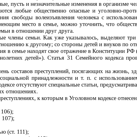
ные, пусть и незначительные изменения в организме че
ются любые общественно опасные и уголовно-прот
ния свободы волеизъявления человека с использова
меющим место в семье, можно уточнить, что обществ
мьи в отношении друг друга.
е члены семьи. Как уже указывалось, выделяют три 
тношению к другому; со стороны детей и внуков по о
я в семье находят свое отражение в Конституции РФ (
олетних детей»). Статья 31 Семейного кодекса про
ь составов преступлений, посягающих на жизнь, зд
 социальной принадлежности и т. п. с использован
одексе отсутствуют специальные статьи, предусматри
ых отношениях.
 преступлениях, к которым в Уголовном кодексе отнес
 106);
екта (ст. 107);
бийства (ст. НО);
 (ст. 111);