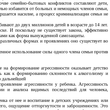
очве семейно-бытовых конфликтов составляют дети,
лью избавится от больных и немощных членов семьи,
ршается насилие, а процесс криминализации семьи не
ивают до двух миллионов детей в возрасте до 14 лет.
ыске. И поскольку не существует закона, эффективно
анами как форма вынужденной самозащиты.
 В различных формах и проявлениях оно существует во
енное использование силы одного члена семьи против
над ним власти.
е на формирование агрессивности оказывает детство
ть как к формированию склонности к алкоголизму и
 в дальнейшей
проявление агрессивности у ребенка. Агрессивность
сии и анализа видимых последствий для человека,
ка от нее и воспитание в детских учреждениях или
всего, ощущение отторгнутости и заброшенности. Это