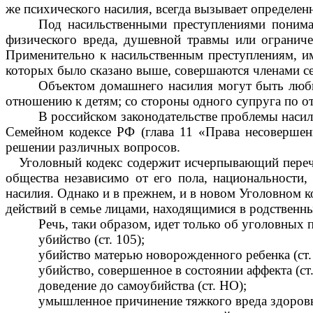
же психического насилия, всегда вызывает определен
Под насильственными преступлениями понима
физического вреда, душевной травмы или ограниче
Применительно к насильственным преступлениям, и
которых было сказано выше, совершаются членами се
Объектом домашнего насилия могут быть любы
отношению к детям; со стороны одного супруга по о
В российском законодательстве проблемы насили
Семейном кодексе РФ (глава 11 «Права несовершенн
решении различных вопросов.
Уголовный кодекс содержит исчерпывающий перечен
общества независимо от его пола, национальности,
насилия. Однако и в прежнем, и в новом Уголовном к
действий в семье лицами, находящимися в родственн
Речь, таки образом, идет только об уголовных
убийство (ст. 105);
убийство матерью новорожденного ребенка (ст.
убийство, совершенное в состоянии афф
доведение до самоу
умышленное причинение тяжкого вреда здоровью