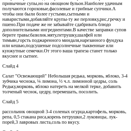
привычные супы,но на овощном бульон.Наиболее удачным
получаются гороховые,фасолевые и грибные супчики.А
чтобы они были более густыми,сытными и
наваристыми,добавляйте крупы-ту же перловку,рис,гречку и
пшено.При подаче же не забывайте сдабривать блюдо
дополнительными ингредиентами.В качестве заправки супов
берите травы:базилик.мяту,петрушку,шалфей или
тимьян,горсть поджаренного миндаля,нарезанного фундука
или кешью,подсушеные подсолнечные тыквенные или
кунжутные семечки.От этого ваша трапеза станет только
вкуснее и сытнее.
Слайд 4
Салат "Освежающий" Небольшая редька, морковь, яблоко, 3-4
зубчика чеснока, ¼ лимона, ½ ч.л. лимонной цедры, соль
Редьку,морковь, яблоко натереть на мелкой терке, добавить
толченый чеснок, цедру, перемешать, посолить.
Слайд 5
рассольник овощной 3-4 соленых огурца,картофель, морковь,
репа, 0,5 стакана риса,корень петрушки,2 луковицы, лук-
порей,3 лавровых листа,соль по вкусу.