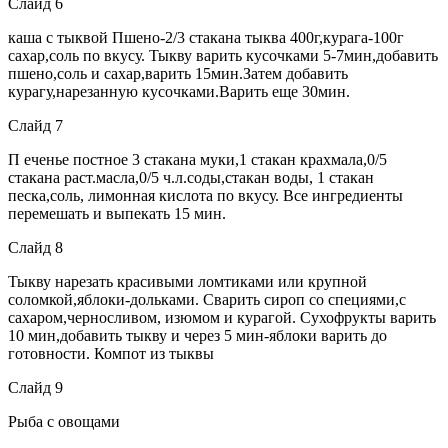
Слайд 6
каша с тыквой Пшено-2/3 стакана тыква 400г,курага-100г
сахар,соль по вкусу. Тыкву варить кусочками 5-7мин,добавить
пшено,соль и сахар,варить 15мин.Затем добавить
курагу,нарезанную кусочками.Варить еще 30мин.
Слайд 7
П еченье постное 3 стакана муки,1 стакан крахмала,0/5
стакана раст.масла,0/5 ч.л.соды,стакан воды, 1 стакан
песка,соль, лимонная кислота по вкусу. Все ингредиенты
перемешать и выпекать 15 мин.
Слайд 8
Тыкву нарезать красивыми ломтиками или крупной
соломкой,яблоки-дольками. Сварить сироп со специями,с
сахаром,черносливом, изюмом и курагой. Сухофрукты варить
10 мин,добавить тыкву и через 5 мин-яблоки варить до
готовности. Компот из тыквы
Слайд 9
Рыба с овощами