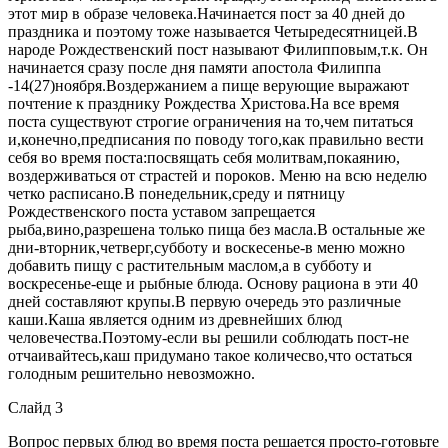
этот мир в образе человека.Начинается пост за 40 дней до
праздника и поэтому тоже называется Четыредесятницей.В
народе Рождественский пост называют Филипповым,т.к. Он
начинается сразу после дня памяти апостола Филиппа
-14(27)ноября.Воздержанием а пище верующие выражают
почтение к празднику Рождества Христова.На все время
поста существуют строгие ограничения на то,чем питаться
и,конечно,предписания по поводу того,как правильно вести
себя во время поста:посвящать себя молитвам,покаянию,
воздерживаться от страстей и пороков. Меню на всю неделю
четко расписано.В понедельник,среду и пятницу
Рождественского поста уставом запрещается
рыба,вино,разрешена только пища без масла.В остальные же
дни-вторник,четверг,субботу и воскесенье-в меню можно
добавить пищу с растительным маслом,а в субботу и
воскресенье-еще и рыбные блюда. Основу рациона в эти 40
дней составляют крупы.В первую очередь это различные
каши.Каша является одним из древнейших блюд
человечества.Поэтому-если вы решили соблюдать пост-не
отчаивайтесь,каш придумано такое количесво,что остаться
голодным решительно невозможно.
Слайд 3
Вопрос первых блюд во время поста решается просто-готовьте