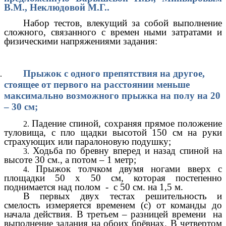
В.М., Неклюдовой М.Г..
Набор тестов, влекущий за собой выполнение
сложного, связанного с времен ными затратами и
физическими напряжениями задания:
Прыжок с одного препятствия на другое,
стоящее от первого
на расстоянии меньше
максимально возможного прыжка на полу на 20
– 30 см;
Падение спиной, сохраняя прямое положение
туловища, с пло щадки высотой 150 см на руки
страхующих или паралоновую подушку;
Ходьба по бревну вперед и назад спиной на
высоте 30 см., а потом – 1 метр;
Прыжок толчком двумя ногами вверх с
площадки 50 х 50 см, которая постепенно
поднимается над полом - с 50 см. на 1,5 м.
В первых двух тестах решительность и
смелость измеряется временем (с) от команды до
начала действия. В третьем – разницей времени на
выполнение задания на обоих брёвнах. В четвертом