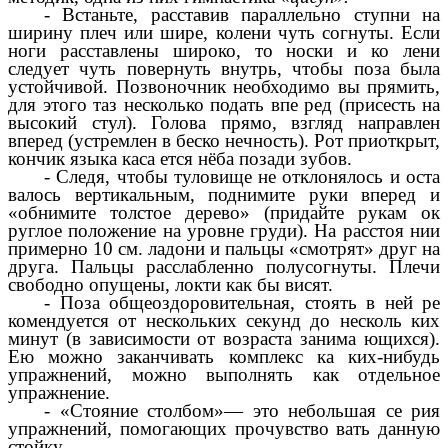
-
Встаньте, расставив параллельно ступни на
ширину плеч или шире, колени чуть согнуты. Если
ноги расставлены широко, то носки и ко лени
следует чуть повернуть внутрь, чтобы поза была
устойчивой. Позвоночник необходимо вы прямить,
для этого таз несколько подать впе ред (присесть на
высокий стул). Голова прямо, взгляд направлен
вперед (устремлен в беско нечность). Рот приоткрыт,
кончик языка каса ется нёба позади зубов.
- Следя, чтобы туловище не отклонялось и оста
валось вертикальным, поднимите руки вперед и
«обнимите толстое дерево» (придайте рукам ок
руглое положение на уровне груди). На расстоя нии
примерно 10 см. ладони и пальцы «смотрят» друг на
друга. Пальцы расслабленно полусогнуты. Плечи
свободно опущены, локти как бы висят.
- Поза общеоздоровительная, стоять в ней ре
комендуется от нескольких секунд до несколь ких
минут (в зависимости от возраста занима ющихся).
Ею можно заканчивать комплекс ка ких-нибудь
упражнений, можно выполнять как отдельное
упражнение.
- «Стояние столбом»— это небольшая се рия
упражнений, помогающих прочувство вать данную
стойку.