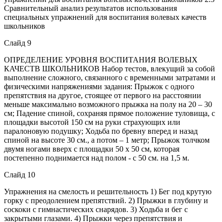
Сравнительный анализ результатов использования
специальных упражнений для воспитания волевых качеств
школьников
Слайд 9
ОПРЕДЕЛЕНИЕ УРОВНЯ ВОСПИТАНИЯ ВОЛЕВЫХ
КАЧЕСТВ ШКОЛЬНИКОВ Набор тестов, влекущий за собой
выполнение сложного, связанного с временными затратами и
физическими напряжениями задания: Прыжок с одного
препятствия на другое, стоящее от первого на расстоянии
меньше максимально возможного прыжка на полу на 20 – 30
см; Падение спиной, сохраняя прямое положение туловища, с
площадки высотой 150 см на руки страхующих или
паралоновую подушку; Ходьба по бревну вперед и назад
спиной на высоте 30 см., а потом – 1 метр; Прыжок толчком
двумя ногами вверх с площадки 50 х 50 см, которая
постепенно поднимается над полом - с 50 см. на 1,5 м.
Слайд 10
Упражнения на смелость и решительность 1) Бег под крутую
горку с преодолением препятствий. 2) Прыжки в глубину и
соскоки с гимнастических снарядов. 3) Ходьба и бег с
закрытыми глазами. 4) Прыжки через препятствия и