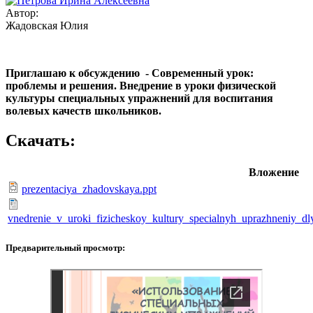
Автор:
Жадовская Юлия
Приглашаю к обсуждению - Современный урок:
проблемы и решения.
Внедрение в уроки физической
культуры специальных упражнений для воспитания
волевых качеств школьников.
Скачать:
Вложение
prezentaciya_zhadovskaya.ppt
vnedrenie_v_uroki_fizicheskoy_kultury_specialnyh_uprazhneniy_dl
Предварительный просмотр: