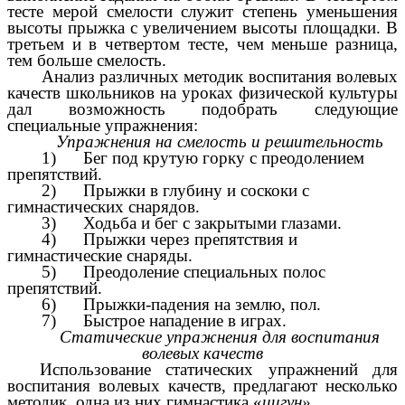
тесте мерой смелости служит степень уменьшения
высоты прыжка с увеличением высоты площадки. В
третьем и в четвертом тесте, чем меньше разница,
тем больше смелость.
Анализ различных методик воспитания волевых
качеств школьников на уроках физической культуры
дал возможность подобрать следующие
специальные упражнения:
Упражнения на смелость и решительность
1) Бег под крутую горку с преодолением
препятствий.
2) Прыжки в глубину и соскоки с
гимнастических снарядов.
3) Ходьба и бег с закрытыми глазами.
4) Прыжки через препятствия и
гимнастические снаряды.
5) Преодоление специальных полос
препятствий.
6) Прыжки-падения на землю, пол.
7) Быстрое нападение в играх.
Статические упражнения для воспитания
волевых качеств
Использование статических упражнений для
воспитания волевых качеств, предлагают несколько
методик, одна из них гимнастика «
цигун».