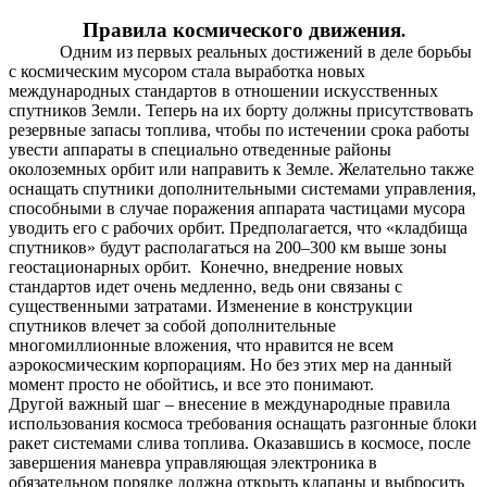
Правила космического движения
.
Одним из первых реальных достижений в деле борьбы
с космическим мусором стала выработка новых
международных стандартов в отношении искусственных
спутников Земли. Теперь на их борту должны присутствовать
резервные запасы топлива, чтобы по истечении срока работы
увести аппараты в специально отведенные районы
околоземных орбит или направить к Земле. Желательно также
оснащать спутники дополнительными системами управления,
способными в случае поражения аппарата частицами мусора
уводить его с рабочих орбит. Предполагается, что «кладбища
спутников» будут располагаться на 200–300 км выше зоны
геостационарных орбит. Конечно, внедрение новых
стандартов идет очень медленно, ведь они связаны с
существенными затратами. Изменение в конструкции
спутников влечет за собой дополнительные
многомиллионные вложения, что нравится не всем
аэрокосмическим корпорациям. Но без этих мер на данный
момент просто не обойтись, и все это понимают.
Другой важный шаг – внесение в международные правила
использования космоса требования оснащать разгонные блоки
ракет системами слива топлива. Оказавшись в космосе, после
завершения маневра управляющая электроника в
обязательном порядке должна открыть клапаны и выбросить