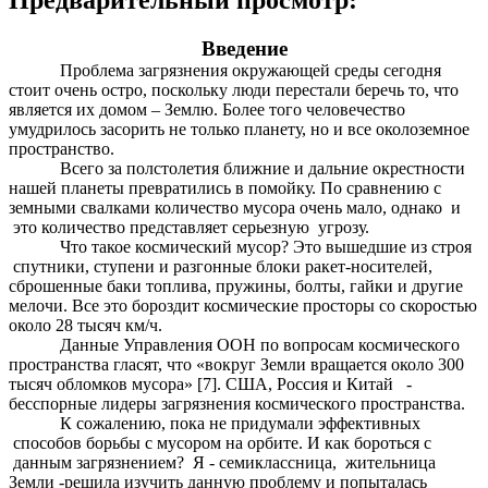
Введение
Проблема загрязнения окружающей среды сегодня
стоит очень остро, поскольку люди перестали беречь то, что
является их домом – Землю. Более того человечество
умудрилось засорить не только планету, но и все околоземное
пространство.
Всего за полстолетия ближние и дальние окрестности
нашей планеты превратились в помойку. По сравнению с
земными свалками количество мусора очень мало, однако и
это количество представляет серьезную угрозу.
Что такое космический мусор? Это вышедшие из строя
спутники, ступени и разгонные блоки ракет-носителей,
сброшенные баки топлива, пружины, болты, гайки и другие
мелочи. Все это бороздит космические просторы со скоростью
около 28 тысяч км/ч.
Данные Управления ООН по вопросам космического
пространства гласят, что «вокруг Земли вращается около 300
тысяч обломков мусора» [7]. США, Россия и Китай -
бесспорные лидеры загрязнения космического пространства.
К сожалению, пока не придумали эффективных
способов борьбы с мусором на орбите. И как бороться с
данным загрязнением? Я - семиклассница, жительница
Земли -решила изучить данную проблему и попыталась