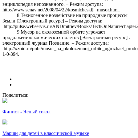
энциклопедия непознанного. – Режим доступа:
http://www.senav.net/2008/04/22/kosmicheskijj_musor.html
.
8.Техногенное воздействие на природные процессы
Земли [Электронный ресурс] – Режим доступа:
http://pulse.webservis.ru/ANDmitriev/Books/TechOnNature/chapter2
9.Мусор на околоземной орбите угрожает
продолжению космических полетов [Электронный ресурс] :
электронный журнал Познание. – Режим доступа:
http://xzoid.ru/publ/musor_na_okolozemnoj_orbite_ugrozhaet_prod
1-0-394.
Поделиться:
Финист - Ясный сокол
Марши для детей в классической музыке