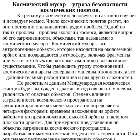
Космический мусор – угроза безопасности
космических полетов.
К третьему тысячелетию человечество активно изучает
и исследует космос. Число космических полетов растет, но
они постоянно сталкиваются с рядом проблем. Одной из
таких проблем – проблем экологии космоса, является вопрос
об его загрязненности, объектами, так называемого
космического мусора. Космический мусор – все
антропогенные объекты, которые находятся на околоземной
орбите или возвращаются в атмосферу, включая фрагменты
или части тех объектов, которые закончили свое активное
существование. Чтобы уменьшить угрозу столкновений
космические аппараты совершают маневры отклонения, а это
– дополнительный расход топлива и ряд других сложностей.
По расчетным данным Международная космическая
станция будет вынуждена дважды в год совершать маневры,
уклоняясь от опасных объектов. Степень влияния
загрязненности космического пространства на
функционирование космических систем определяется
четырьмя факторами: временем нахождения на орбите,
районами по предположению, высотой орбиты, наклоном
плоскости орбиты. Для примерного представления об
объектах загрязнения космического пространства,
разрабатывают математические модели его засоренности. Они
описывают распределение загрязняющих объектов в