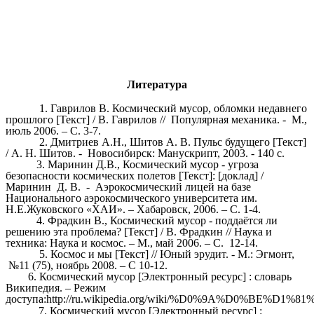
Литература
1. Гаврилов В. Космический мусор, обломки недавнего
прошлого [Текст] / В. Гаврилов // Популярная механика. - М.,
июль 2006. – С. 3-7.
2. Дмитриев А.Н., Шитов А. В. Пульс будущего [Текст]
/ А. Н. Шитов. - Новосибирск: Манускрипт, 2003. - 140 с.
3. Маринин Д.В., Космический мусор - угроза
безопасности космических полетов [Текст]: [доклад] /
Маринин Д. В. - Аэрокосмический лицей на базе
Национального аэрокосмического университета им.
Н.Е.Жуковского «ХАИ». – Хабаровск, 2006. – С. 1-4.
4. Фрадкин В., Космический мусор - поддаётся ли
решению эта проблема? [Текст] / В. Фрадкин // Наука и
техника: Наука и космос. – М., май 2006. – С. 12-14.
5. Космос и мы [Текст] // Юный эрудит. - М.: Эгмонт,
№11 (75), ноябрь 2008. – С 10-12.
6. Космический мусор [Электронный ресурс] : словарь
Википедия. – Режим
доступа:http://ru.wikipedia.org/wiki/%D0%9A%D0
7. Космический мусор [Электронный ресурс] :