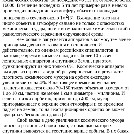
16000. В течение последних 5-ти лет примерно раз в неделю
происходит попадание в атмосферу объекта с площадью
2
поперечного сечения около 1м
[3]. Вхождение того или
иного объекта в атмосферу связано не только с опасностью
механического удара, но и с возможностью химического либо
радиологического заражения окружающей среды.
Чем больше запускается аппаратов в космос, тем менее
пригодным для использования он становится. И
действительно, по оценкам российских специалистов, в
настоящее время в космосе находится более 10 тысяч
летательных аппаратов и спутников Земли, при этом
функционируют из них только 6%. Космические аппараты
выходят из строя с завидной регулярностью, а в результате
плотность космического мусора на орбите ежегодно
увеличивается на 4%. В настоящее время вокруг нашей
планеты вращается около 70–150 тысяч объектов размером от
1 до 10 см, частиц же менее 1 см в диаметре – миллионы. И
если на низких орбитах, примерно до 400 км, мусор
притормаживает о верхние слои атмосферы и со временем
падает на Землю, то на геостационарных орбитах он может
вращаться бесконечно долго [2].
Свой вклад в дело увеличения космического мусора
вносят и разгонные блоки ракет, с помощью которых
спутники выводятся на геостационарные орбиты. В их баках