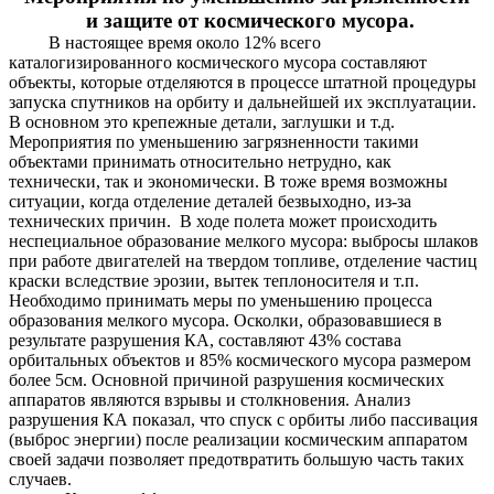
и защите от космического мусора.
В настоящее время около 12% всего
каталогизированного космического мусора составляют
объекты, которые отделяются в процессе штатной процедуры
запуска спутников на орбиту и дальнейшей их эксплуатации.
В основном это крепежные детали, заглушки и т.д.
Мероприятия по уменьшению загрязненности такими
объектами принимать относительно нетрудно, как
технически, так и экономически. В тоже время возможны
ситуации, когда отделение деталей безвыходно, из-за
технических причин. В ходе полета может происходить
неспециальное образование мелкого мусора: выбросы шлаков
при работе двигателей на твердом топливе, отделение частиц
краски вследствие эрозии, вытек теплоносителя и т.п.
Необходимо принимать меры по уменьшению процесса
образования мелкого мусора. Осколки, образовавшиеся в
результате разрушения КА, составляют 43% состава
орбитальных объектов и 85% космического мусора размером
более 5см. Основной причиной разрушения космических
аппаратов являются взрывы и столкновения. Анализ
разрушения КА показал, что спуск с орбиты либо пассивация
(выброс энергии) после реализации космическим аппаратом
своей задачи позволяет предотвратить большую часть таких
случаев.