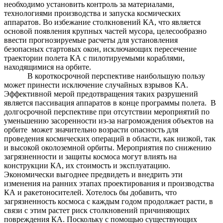
необходимо установить контроль за материалами,
технологиями производства и запуска космических
аппаратов. Во избежание столкновений КА, что является
основой появления крупных частей мусора, целесообразно
ввести прогнозируемые расчеты для установления
безопасных стартовых окон, исключающих пересечение
траектории полета КА с пилотируемыми кораблями,
находящимися на орбите.
В короткосрочной перспективе наибольшую пользу
может принести исключение случайных взрывов КА.
Эффективной мерой предотвращения таких разрушений
является пассивация аппаратов в конце программы полета. В
долгосрочной перспективе при отсутствии мероприятий по
уменьшению засоренности из-за нагромождения объектов на
орбите может значительно возрасти опасность для
проведения космических операций в области, как низкой, так
и высокой околоземной орбиты. Мероприятия по снижению
загрязненности и защиты космоса могут влиять на
конструкции КА, их стоимость и эксплуатацию.
Экономически выгоднее предвидеть и внедрить эти
изменения на ранних этапах проектирования и производства
КА и ракетоносителей. Хотелось бы добавить, что
загрязненность космоса с каждым годом продолжает расти, в
связи с этим растет риск столкновений причиняющих
повреждения КА.
Поскольку с помощью существующих