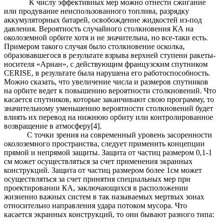
К числу эффективных мер можно отнести сжигание
или продувание неиспользованного топлива, разрядку
аккумуляторных батарей, освобождение жидкостей из-под
давления. Вероятность случайного столкновения КА на
околоземной орбите хотя и не значительна, но все-таки есть.
Примером такого случая было столкновение осколка,
образовавшегося в результате взрыва верхней ступени ракеты-
носителя «Ариан», с действующим французским спутником
CERISE, в результате была нарушена его работоспособность.
Можно сказать, что увеличение числа и размеров спутников
на орбите ведет к повышению вероятности столкновений. Что
касается спутников, которые заканчивают свою программу, то
значительному уменьшению вероятности столкновений будет
влиять их перевод на нижнюю орбиту или контролированное
возвращение в атмосферу[4].
С точки зрения на современный уровень засоренности
околоземного пространства, следует применить концепции
прямой и непрямой защиты. Защита от частиц размером 0,1-1
см может осуществляться за счет применения экранных
конструкций. Защита от частиц размером более 1см может
осуществляться за счет принятия специальных мер при
проектировании КА, заключающихся в расположении
жизненно важных систем в так называемых мертвых зонах
относительно направления удара потоком мусора. Что
касается экранных конструкций, то они бывают разного типа: