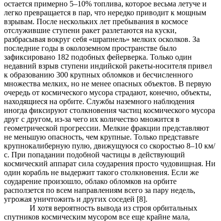
остается примерно 5–10% топлива, которое весьма летуче и
легко превращается в пар, что нередко приводит к мощным
взрывам. После нескольких лет пребывания в космосе
отслужившие ступени ракет разлетаются на куски,
разбрасывая вокруг себя «шрапнель» мелких осколков. За
последние годы в околоземном пространстве было
зафиксировано 182 подобных фейерверка. Только один
недавний взрыв ступени индийской ракеты-носителя привел
к образованию 300 крупных обломков и бесчисленного
множества мелких, но не менее опасных объектов. В первую
очередь от космического мусора страдают, конечно, объекты,
находящиеся на орбите. Службы наземного наблюдения
иногда фиксируют столкновения частиц космического мусора
друг с другом, из-за чего их количество множится в
геометрической прогрессии. Мелкие фракции представляют
не меньшую опасность, чем крупные. Только представьте
крупнокалиберную пулю, движущуюся со скоростью 8–10 км/
с. При попадании подобной частицы в действующий
космический аппарат сила соударения просто чудовищная. Ни
один корабль не выдержит такого столкновения. Если же
соударение произошло, облако обломков на орбите
расползется по всем направлениям всего за пару недель,
угрожая уничтожить и других соседей [8].
И хотя вероятность вывода из строя орбитальных
спутников космическим мусором все еще крайне мала,