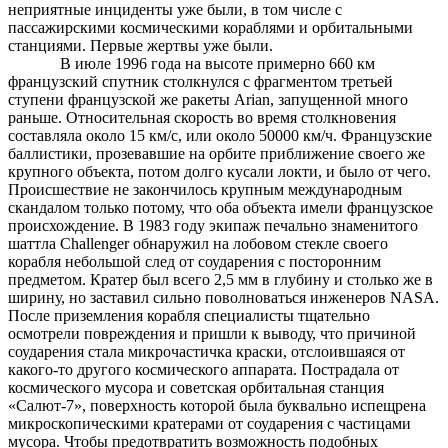
неприятные инциденты уже были, в том числе с
пассажирскими космическими кораблями и орбитальными
станциями. Первые жертвы уже были.
В июле 1996 года на высоте примерно 660 км
французский спутник столкнулся с фрагментом третьей
ступени французской же ракеты Arian, запущенной много
раньше. Относительная скорость во время столкновения
составляла около 15 км/с, или около 50000 км/ч. Французские
баллистики, прозевавшие на орбите приближение своего же
крупного объекта, потом долго кусали локти, и было от чего.
Происшествие не закончилось крупным международным
скандалом только потому, что оба объекта имели французское
происхождение. В 1983 году экипаж печально знаменитого
шаттла Challenger обнаружил на лобовом стекле своего
корабля небольшой след от соударения с посторонним
предметом. Кратер был всего 2,5 мм в глубину и столько же в
ширину, но заставил сильно поволноваться инженеров NASA.
После приземления корабля специалисты тщательно
осмотрели повреждения и пришли к выводу, что причиной
соударения стала микрочастичка краски, отслоившаяся от
какого-то другого космического аппарата. Пострадала от
космического мусора и советская орбитальная станция
«Салют-7», поверхность которой была буквально испещрена
микроскопическими кратерами от соударения с частицами
мусора. Чтобы предотвратить возможность подобных