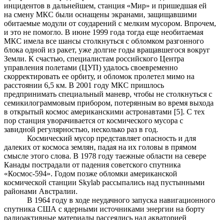
инцидентов в дальнейшем, станция «Мир» и пришедшая ей
на смену МКС были оснащены экранами, защищавшими
обитаемые модули от соударений с мелким мусором. Впрочем,
и это не помогло. В июне 1999 года тогда еще необитаемая
МКС имела все шансы столкнуться с обломком разгонного
блока одной из ракет, уже долгие годы вращавшегося вокруг
Земли. К счастью, специалистам российского Центра
управления полетами (ЦУП) удалось своевременно
скорректировать ее орбиту, и обломок пролетел мимо на
расстоянии 6,5 км. В 2001 году МКС пришлось
предпринимать специальный маневр, чтобы не столкнуться с
семикилограммовым прибором, потерянным во время выхода
в открытый космос американскими астронавтами [5]. С тех
пор станция уворачивается от космического мусора с
завидной регулярностью, несколько раз в год.
Космический мусор представляет опасность и для
далеких от космоса землян, падая на их головы в прямом
смысле этого слова. В 1978 году таежные области на севере
Канады пострадали от падения советского спутника
«Космос-594». Годом позже обломки американской
космической станции Skylab рассыпались над пустынными
районами Австралии.
В 1964 году в ходе неудачного запуска навигационного
спутника США с ядерными источниками энергии на борту
радиоактивные материалы рассеялись над акваторией