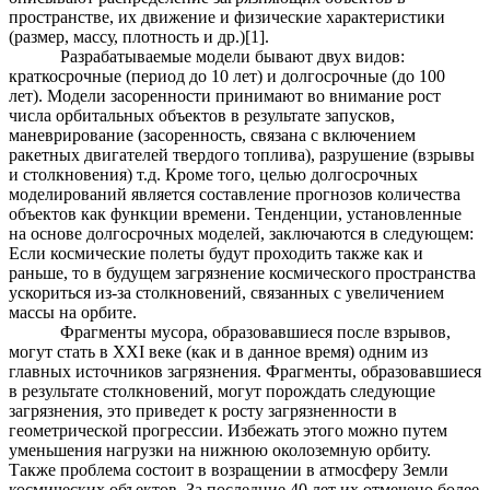
пространстве, их движение и физические характеристики
(размер, массу, плотность и др.)[1].
Разрабатываемые модели бывают двух видов:
краткосрочные (период до 10 лет) и долгосрочные (до 100
лет). Модели засоренности принимают во внимание рост
числа орбитальных объектов в результате запусков,
маневрирование (засоренность, связана с включением
ракетных двигателей твердого топлива), разрушение (взрывы
и столкновения) т.д. Кроме того, целью долгосрочных
моделирований является составление прогнозов количества
объектов как функции времени. Тенденции, установленные
на основе долгосрочных моделей, заключаются в следующем:
Если космические полеты будут проходить также как и
раньше, то в будущем загрязнение космического пространства
ускориться из-за столкновений, связанных с увеличением
массы на орбите.
Фрагменты мусора, образовавшиеся после взрывов,
могут стать в ХХI веке (как и в данное время) одним из
главных источников загрязнения. Фрагменты, образовавшиеся
в результате столкновений, могут порождать следующие
загрязнения, это приведет к росту загрязненности в
геометрической прогрессии. Избежать этого можно путем
уменьшения нагрузки на нижнюю околоземную орбиту.
Также проблема состоит в возращении в атмосферу Земли
космических объектов. За последние 40 лет их отмечено более