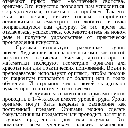
отмечают прямо таки «волшебные свойства»
оригами. Это искусство позволяет нам успокоиться,
сосредоточиться, отвлечься от проблем. Так что
если вы устали, кипите гневом, попробуйте
остановиться и смастерить из любого листочка
понравившуюся вам фигурку. За это время вы
отвлечетесь, успокоитесь, сосредоточитесь на новом
деле и получите удовольствие от практически
произведения искусства.
Оригами используют различные группы
людей. Художники используют оригами, как способ
выразиться творчески. Ученые, архитекторы и
математики исследуют геометрию оригами для
красоты или для практических применений. Врачи и
преподаватели используют оригами, чтобы помочь
их пациентам поправится от болезни или в целях
обучения. И огромное число людей складывают
бумагу просто потому, что это весело.
Я думаю, что
занятия по оригами нужно
проводить в 1- 4 классах вместо уроков труда. Уроки
оригами могут быть введены в расписание как
постоянный предмет. Оригами можно сделать
факультативным предметом или проводить занятия в
группах продленного дня или кружках. Это
поможет всем ученикам развить мышление,