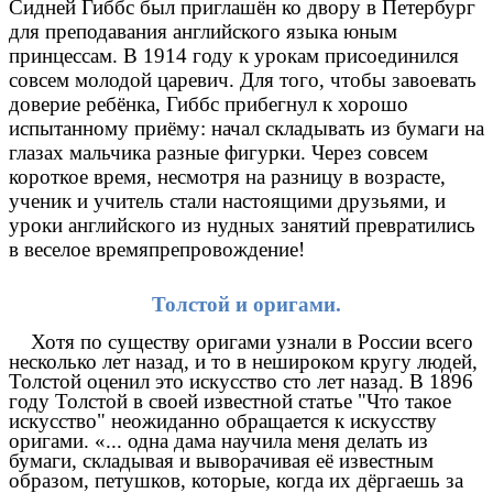
Сидней Гиббс был приглашён ко двору в Петербург
для преподавания английского языка юным
принцессам. В 1914 году к урокам присоединился
совсем молодой царевич. Для того, чтобы завоевать
доверие ребёнка, Гиббс прибегнул к хорошо
испытанному приёму: начал складывать из бумаги на
глазах мальчика разные фигурки. Через совсем
короткое время, несмотря на разницу в возрасте,
ученик и учитель стали настоящими друзьями, и
уроки английского из нудных занятий превратились
в веселое времяпрепровождение!
Толстой и оригами.
Хотя по существу оригами узнали в России всего
несколько лет назад, и то в нешироком кругу людей,
Толстой оценил это искусство сто лет назад. В 1896
году Толстой в своей известной статье "Что такое
искусство" неожиданно обращается к искусству
оригами. «... одна дама научила меня делать из
бумаги, складывая и выворачивая её известным
образом, петушков, которые, когда их дёргаешь за