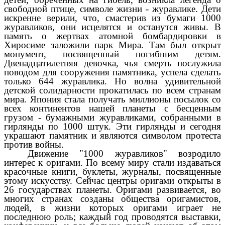
свободной птице, символе жизни - журавлике. Дети
искренне верили, что, смастерив из бумаги 1000
журавликов, они исцелятся и останутся живы. В
память о жертвах атомной бомбардировки в
Хиросиме заложили парк Мира. Там был открыт
монумент, посвященный погибшим детям.
Двенадцатилетняя девочка, чья смерть послужила
поводом для сооружения памятника, успела сделать
только 644 журавлика. Но волна удивительной
детской солидарности прокатилась по всем странам
мира. Япония стала получать миллионы посылок со
всех континентов нашей планеты с бесценным
грузом - бумажными журавликами, собранными в
гирлянды по 1000 штук. Эти гирлянды и сегодня
украшают памятник и являются символом протеста
против войны.
Движение "1000 журавликов" возродило
интерес к оригами. По всему миру стали издаваться
красочные книги, буклеты, журналы, посвященные
этому искусству. Сейчас центры оригами открыты в
26 государствах планеты. Оригами развивается, во
многих странах созданы общества оригамистов,
людей, в жизни которых оригами играет не
последнюю роль; каждый год проводятся выставки,