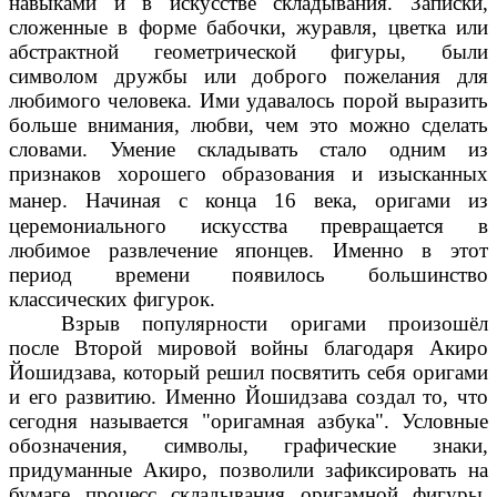
навыками и в искусстве складывания. Записки,
сложенные в форме бабочки, журавля, цветка или
абстрактной геометрической фигуры, были
символом дружбы или доброго пожелания для
любимого человека. Ими удавалось порой выразить
больше внимания, любви, чем это можно сделать
словами. Умение складывать стало одним из
признаков хорошего образования и изысканных
манер.
Начиная с конца 16 века, оригами из
церемониального искусства превращается в
любимое развлечение японцев. Именно в этот
период времени появилось большинство
классических фигурок.
Взрыв популярности оригами произошёл
после Второй мировой войны благодаря Акиро
Йошидзава, который решил посвятить себя оригами
и его развитию. Именно Йошидзава создал то, что
сегодня называется "оригамная азбука". Условные
обозначения, символы, графические знаки,
придуманные Акиро, позволили зафиксировать на
бумаге процесс складывания оригамной фигуры.