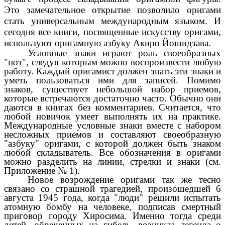
Это замечательное открытие позволило оригами
стать универсальным международным языком. И
сегодня все книги, посвященные искусству оригами,
используют оригамную азбуку Акиро Йошидзава.
Условные знаки играют роль своеобразных
"нот", следуя которым можно воспроизвести любую
работу. Каждый оригамист должен знать эти знаки и
уметь пользоваться ими для записей. Помимо
знаков, существует небольшой набор приемов,
которые встречаются достаточно часто. Обычно они
даются в книгах без комментариев. Считается, что
любой новичок умеет выполнять их на практике.
Международные условные знаки вместе с набором
несложных приемов и составляют своеобразную
"азбуку" оригами, с которой должен быть знаком
любой складыватель. Все обозначения в оригами
можно разделить на линии, стрелки и знаки (см.
Приложение № 1).
Новое возрождение оригами так же тесно
связано со страшной трагедией, произошедшей 6
августа 1945 года, когда "люди" решили испытать
атомную бомбу на человеке, подписав смертный
приговор городу Хиросима. Именно тогда среди
детей, обреченных на гибель, возникла легенда о