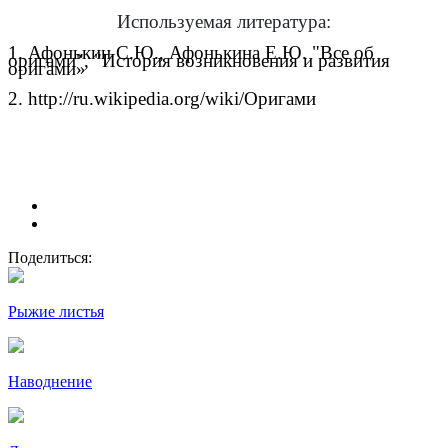
Используемая литература:
1. Афонькин С.Ю., Афонькина Е.Ю. "Все об
оригами", "История возникновения и развития
оригами»
2.
http://ru.wikipedia.org/wiki/Оригами
Поделиться:
Рыжие листья
Наводнение