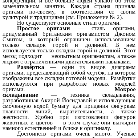
конференции, и все больше людей узнают об этом
замечательном занятии. Каждая страна приняла
оригами по-своему, в соответствии со своим
культурой и традициями (см. Приложение № 2).
Но существуют основные стили оригами.
Простое оригами
— стиль оригами,
придуманный британским оригамистом Джоном
Смитом, и который ограничен использованием
только складок горой и долиной. В нем
используется только
складки горой и долиной
. Этот
метод подходит неопытным оригамистам, а также
людям с ограниченными двигательными навыками.
Развёртка
— один из видов диаграмм
оригами, представляющий собой
чертёж
, на котором
изображены все складки готовой модели. Развёртки
используются при разработке новых моделей
оригами.
Мокрое
складывание
— техника складывания,
разработанная
Акирой Йосидзавой
и использующая
смоченную водой бумагу для придания фигуркам
плавности линий, выразительности, а также
жесткости. Удобно при изготовлении фигурок
животных
и
цветов
— в этом случае они выглядят
намного естественней и ближе к оригиналу.
Достоинств оригами очень много. Ученые