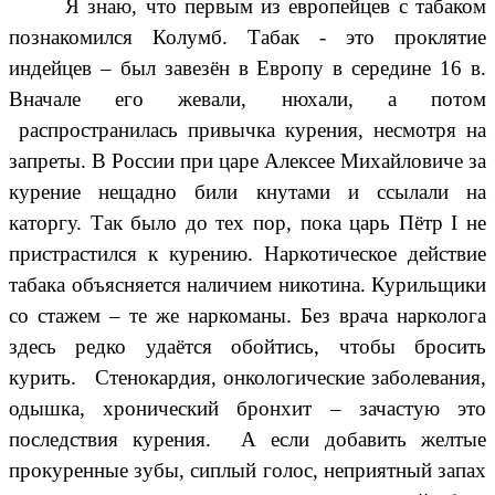
Я знаю, что первым из европейцев с табаком
познакомился Колумб. Табак - это проклятие
индейцев – был завезён в Европу в середине 16 в.
Вначале его жевали, нюхали, а потом
распространилась привычка курения, несмотря на
запреты. В России при царе Алексее Михайловиче за
курение нещадно били кнутами и ссылали на
каторгу. Так было до тех пор, пока царь Пётр I не
пристрастился к курению. Наркотическое действие
табака объясняется наличием никотина. Курильщики
со стажем – те же наркоманы. Без врача нарколога
здесь редко удаётся обойтись, чтобы бросить
курить. Стенокардия, онкологические заболевания,
одышка, хронический бронхит – зачастую это
последствия курения. А если добавить желтые
прокуренные зубы, сиплый голос, неприятный запах