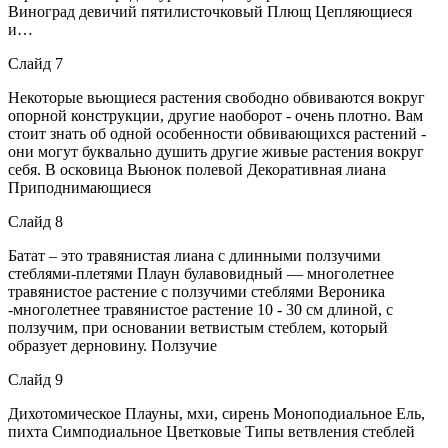
Виноград девичий пятилисточковый Плющ Цепляющиеся
и…
Слайд 7
Некоторые вьющиеся растения свободно обвиваются вокруг
опорной конструкции, другие наоборот - очень плотно. Вам
стоит знать об одной особенности обвивающихся растений -
они могут буквально душить другие живые растения вокруг
себя. В осковица Вьюнок полевой Декоративная лиана
Приподнимающиеся
Слайд 8
Батат – это травянистая лиана с длинными ползучими
стеблями-плетями Плаун булавовидный — многолетнее
травянистое растение с ползучими стеблями Вероника
-многолетнее травянистое растение 10 - 30 см длиной, с
ползучим, при основании ветвистым стеблем, который
образует дерновину. Ползучие
Слайд 9
Дихотомическое Плауны, мхи, сирень Моноподиальное Ель,
пихта Симподиальное Цветковые Типы ветвления стеблей