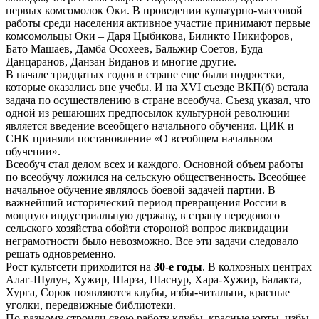
первых комсомолок Оки. В проведении культурно-массовой
работы среди населения активное участие принимают первые
комсомольцы Оки – Даря Цыбикова, Биликто Никифоров,
Бато Машаев, Дамба Осохеев, Бальжир Соетов, Буда
Данцаранов, Данзан Биданов и многие другие.
В начале тридцатых годов в стране еще были подростки,
которые оказались вне учебы. И на XVI съезде ВКП(б) встала
задача по осуществлению в стране всеобуча. Съезд указал, что
одной из решающих предпосылок культурной революции
является введение всеобщего начального обучения. ЦИК и
СНК приняли постановление «О всеобщем начальном
обучении».
Всеобуч стал делом всех и каждого. Основной объем работы
по всеобучу ложился на сельскую общественность. Всеобщее
начальное обучение являлось боевой задачей партии. В
важнейший исторический период превращения России в
мощную индустриальную державу, в страну передового
сельского хозяйства обойти стороной вопрос ликвидации
неграмотности было невозможно. Все эти задачи следовало
решать одновременно.
Рост культсети приходится на
30-е годы
. В колхозных центрах
Алаг-Шулун, Хужир, Шарза, Шаснур, Хара-Хужир, Балакта,
Хурга, Сорок появляются клубы, избы-читальни, красные
уголки, передвижные библиотеки.
По-разному строили свою работу клубы, красные юрты, избы-