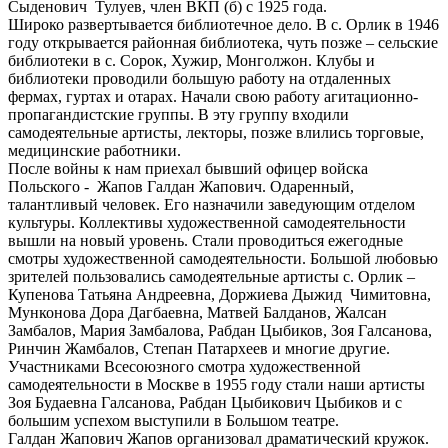
Сыденович Тулуев, член ВКП (б) с 1925 года.
Широко развертывается библиотечное дело. В с. Орлик в 1946
году открывается районная библиотека, чуть позже – сельские
библиотеки в с. Сорок, Хужир, Монголжон. Клубы и
библиотеки проводили большую работу на отдаленных
фермах, гуртах и отарах. Начали свою работу агитационно-
пропагандистские группы. В эту группу входили
самодеятельные артисты, лекторы, позже влились торговые,
медицинские работники.
После войны к нам приехал бывший офицер войска
Польского - Жапов Галдан Жапович. Одаренный,
талантливый человек. Его назначили заведующим отделом
культуры. Коллективы художественной самодеятельности
вышли на новый уровень. Стали проводиться ежегодные
смотры художественной самодеятельности. Большой любовью
зрителей пользовались самодеятельные артисты с. Орлик –
Купенова Татьяна Андреевна, Доржиева Дыжид Чимитовна,
Мунконова Дора Дагбаевна, Матвей Балданов, Жалсан
Замбалов, Мария Замбалова, Рабдан Цыбиков, Зоя Галсанова,
Ринчин Жамбалов, Степан Патархеев и многие другие.
Участниками Всесоюзного смотра художественной
самодеятельности в Москве в 1955 году стали наши артисты
Зоя Будаевна Галсанова, Рабдан Цыбикович Цыбиков и с
большим успехом выступили в Большом театре.
Галдан Жапович Жапов организовал драматический кружок.