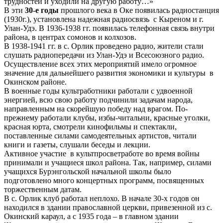
трудностей и уходили на другую работу…»
В эти
30-е годы
прошлого века в Оке появилась радиостанция
(1930г.), установлена надежная радиосвязь с Кыреном и г.
Улан-Удэ. В 1936-1938 гг. появилась телефонная связь внутри
района, в центрах сомонов и колхозов.
В 1938-1941 гг. в с. Орлик проведено радио, жители стали
слушать радиопередачи из Улан-Удэ и Всесоюзного радио.
Осуществление всех этих мероприятий имело огромное
значение для дальнейшего развития экономики и культуры в
Окинском районе.
В военные годы культработники работали с удвоенной
энергией, всю свою работу подчинили задачам народа,
направленным на скорейшую победу над врагом. По-
прежнему работали клубы, избы-читальни, красные уголки,
красная юрта, смотрели кинофильмы и спектакли,
поставленные силами самодеятельных артистов, читали
книги и газеты, слушали беседы и лекции.
Активное участие в культпросветработе во время войны
принимали и учащиеся школ района. Так, например, силами
учащихся Бурэнгольской начальной школы было
подготовлено много концертных программ, посвященных
торжественным датам.
В с. Орлик клуб работал неплохо. В начале 30-х годов он
находился в здании православной церкви, привезенной из с.
Окинский караул, а с 1935 года – в главном здании