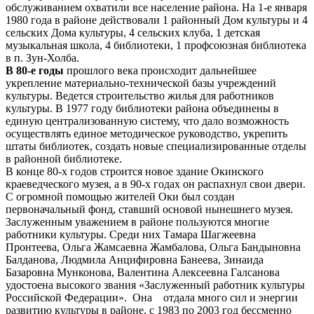
обслуживанием охватили все население района. На 1-е января
1980 года в районе действовали 1 районный Дом культуры и 4
сельских Дома культуры, 4 сельских клуба, 1 детская
музыкальная школа, 4 библиотеки, 1 профсоюзная библиотека
в п. Зун-Холба.
В 80-е годы
прошлого века происходит дальнейшее
укрепление материально-технической базы учреждений
культуры. Ведется строительство жилья для работников
культуры. В 1977 году библиотеки района объединены в
единую централизованную систему, что дало возможность
осуществлять единое методическое руководство, укрепить
штаты библиотек, создать новые специализированные отделы
в районной библиотеке.
В конце 80-х годов строится новое здание Окинского
краеведческого музея, а в 90-х годах он распахнул свои двери.
С огромной помощью жителей Оки был создан
первоначальный фонд, ставший основой нынешнего музея.
Заслуженным уважением в районе пользуются многие
работники культуры. Среди них Тамара Шагжеевна
Пронтеева, Ольга Жамсаевна Жамбалова, Ольга Бандыновна
Балданова, Людмила Анцифировна Банеева, Зинаида
Базаровна Мунконова, Валентина Алексеевна Галсанова
удостоена высокого звания «Заслуженный работник культуры
Российской Федерации». Она отдала много сил и энергии
развитию культуры в районе, с 1983 по 2003 год бессменно