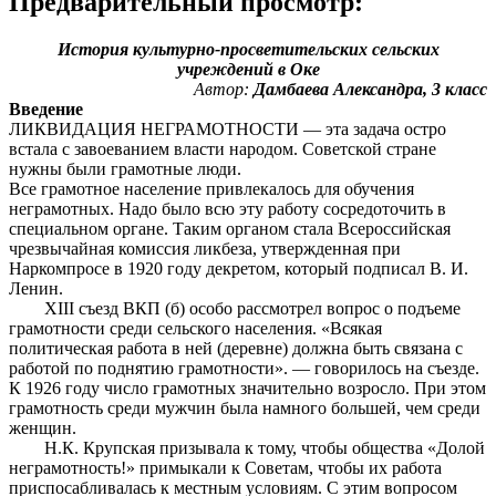
Предварительный просмотр:
История культурно-просветительских сельских
учреждений в Оке
Автор:
Дамбаева Александра, 3 класс
Введение
ЛИКВИДАЦИЯ НЕГРАМОТНОСТИ — эта задача остро
встала с завоеванием власти народом. Советской стране
нужны были грамотные люди.
Все грамотное население привлекалось для обучения
неграмотных. Надо было всю эту работу сосредоточить в
специальном органе. Таким органом стала Всероссийская
чрезвычайная комиссия ликбеза, утвержденная при
Наркомпросе в 1920 году декретом, который подписал В. И.
Ленин.
XIII съезд ВКП (б) особо рассмотрел вопрос о подъеме
грамотности среди сельского населения. «Всякая
политическая работа в ней (деревне) должна быть связана с
работой по поднятию грамотности». — говорилось на съезде.
К 1926 году число грамотных значительно возросло. При этом
грамотность среди мужчин была намного большей, чем среди
женщин.
Н.К. Крупская призывала к тому, чтобы общества «Долой
неграмотность!» примыкали к Советам, чтобы их работа
приспосабливалась к местным условиям. С этим вопросом