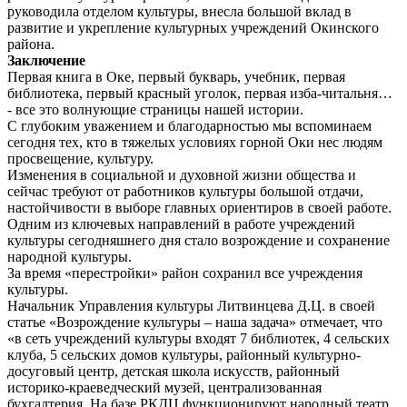
руководила отделом культуры, внесла большой вклад в
развитие и укрепление культурных учреждений Окинского
района.
Заключение
Первая книга в Оке, первый букварь, учебник, первая
библиотека, первый красный уголок, первая изба-читальня…
- все это волнующие страницы нашей истории.
С глубоким уважением и благодарностью мы вспоминаем
сегодня тех, кто в тяжелых условиях горной Оки нес людям
просвещение, культуру.
Изменения в социальной и духовной жизни общества и
сейчас требуют от работников культуры большой отдачи,
настойчивости в выборе главных ориентиров в своей работе.
Одним из ключевых направлений в работе учреждений
культуры сегодняшнего дня стало возрождение и сохранение
народной культуры.
За время «перестройки» район сохранил все учреждения
культуры.
Начальник Управления культуры Литвинцева Д.Ц. в своей
статье «Возрождение культуры – наша задача» отмечает, что
«в сеть учреждений культуры входят 7 библиотек, 4 сельских
клуба, 5 сельских домов культуры, районный культурно-
досуговый центр, детская школа искусств, районный
историко-краеведческий музей, централизованная
бухгалтерия. На базе РКДЦ функционируют народный театр