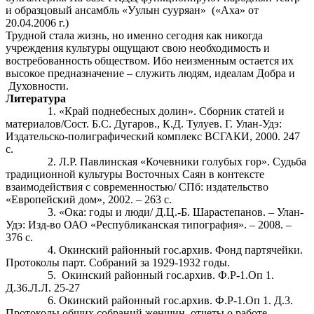
и образцовый ансамбль «Уулын сууряан» («Аха» от
20.04.2006 г.)
Трудной стала жизнь, но именно сегодня как никогда
учреждения культуры ощущают свою необходимость и
востребованность обществом. Ибо неизменным остается их
высокое предназначение – служить людям, идеалам Добра и
Духовности.
Литература
«Край поднебесных долин». Сборник статей и
материалов/Сост. Б.С. Дугаров., К.Д. Тулуев. Г. Улан-Удэ:
Издательско-полиграфический комплекс ВСГАКИ, 2000. 247
с.
Л.Р. Павлинская «Кочевники голубых гор». Судьба
традиционной культуры Восточных Саян в контексте
взаимодействия с современностью/ СПб: издательство
«Европейский дом», 2002. – 263 с.
«Ока: годы и люди/ Д.Ц.-Б. Шарастепанов. – Улан-
Удэ: Изд-во ОАО «Республиканская типография». – 2008. –
376 с.
Окинский районный гос.архив. Фонд партячейки.
Протоколы парт. Собраний за 1929-1932 годы.
Окинский районный гос.архив. Ф.Р-1.Оп 1.
Д.36.Л.Л. 25-27
Окинский районный гос.архив. Ф.Р-1.Оп 1. Д.3.
Протоколы общих собраний женщин, отчеты о работе