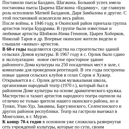
Поставили пьесы Балдано, Шагжина. Большой успех имела
постановка пьесы Цырена Шагжина «Будамшу», где главную
роль исполняли Матвей Балданов, Даря Замбалова и другие. С
этой постановкой исколесили весь район.
После войны, в 1946 году, в Окинский район приехала группа
артистов театра Бурдрамы. В группе были известные и
любимые артисты Шойжон-Нима Генинов, Цырен Хоборков,
Николай Таров и др. Впервые окинские жители видели и
слышали «живых» артистов.
В 60-е годы
выделяются средства на строительство зданий
сельских Домов культуры. В 1967 году в с. Орлик было сдано
в эксплуатацию новое светлое просторное здание
районного Дома культуры на 250 посадочных мест в зале, с
комнатами для проведения репетиций. В эти годы построены
новые здания сельских клубов в селах Сорок и Хужир.
Открывается в с. Орлик детская музыкальная школа,
организован народный театр (1970 г.), который был в
районном Доме культуры на основе драматического кружка.
Мастерство и талант артистов народного театра оценили на
отлично не только зрители нашего окинского района, но и
Тунки, Улан-Удэ, Закамны, Баргузинского, Селенгинского и
других районов республики. Театр на гастроли выезжал в
Монголию, в г. Мурэн.
К концу 70-х годов
в основном уже сложилась развернутая
сеть учреждений культуры, которые по сути, своим