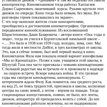
установили движок – «динамик» и там же недалеко поставили
кинопроектор. Киномехаником тогда работал Хаптагаев
Доржо Сыренович, окончивший курсы. Руками крутили этот
движок по очереди. Кино тогда было немым, без звука. Все
разговоры героев показывались на экране».
С тех пор окинские жители стали кинозрителями,
приобщились к достижениям кинематографии. Организовали
передвижное кинообслуживание. Из воспоминаний
Шарастепанова Даши Базаровича – автора книги «Ока: годы и
люди», тогда он учился в Бурэнгольской начальной школе –
«… Это было в 1938 или 1939 году, холодно, зима, снег. Мы
тогда жили в местности Дэбhэг, в трех километрах от школы.
Это, как я сейчас помню, был мой первый выход в кино.
Киномеханик Физа нам показала немой вариант кинофильма
«Мы из Кронштадта». Позже к нам, учащимся этой школы, в
Шулутай Тала она часто приезжала с новыми кинокартинами.
С большой радостью мы встречали ее и провожали в надежде
на скорую встречу. Вскоре началась война. В эти грозные
годы мы смотрели кинокартины, киножурналы. С
нетерпением ждали Физу. Как помнится, она среднего роста,
на вид 25, не боясь трудностей, приезжала в школы, колхозные
центры на санях зимой, а летом – верхом на лошади. Тогда
стационарных киноустановок, помню, не было, все ленты,
движок, аппаратуру ей приходилось возить с собой. До нее
киномеханиками работали мужчины, но не выдерживали