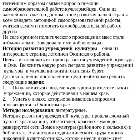
теснейшим образом связан вопрос о помощи
самообразовательной работе культармейцев. Одна из
важнейших задач на данном этапе развития нашей страны —
всем овладеть методикой самообразовательной работы,
учиться самим и помогать самообразовательной работе
других.
На селе органом политического просвещения масс стали
избы-читальни. Заведовали ими добровольцы.
История развития учреждений культуры
– одна из
интересных страниц летописи Окинского района.
Цель –
исследовать историю развития учреждений культуры
в Оке. Выяснить какую роль сыграло развитие учреждений
культуры в улучшении жизни окинских бурят.
Для выполнения поставленной цели необходимо решить
следующие
задачи:
1. Познакомиться с видами культурно-просветительских
учреждений, которые действовали в нашем крае.
2. Узнать о людях, которые занимались вопросами
просвещения в Окинском крае.
Методы исследования
: литературные.
История развития учреждений культуры прошла сложный
путь от красных юрт, изб-читален, красных чумов до
развернутой сети Домов культуры (районного и сельских) и
библиотек. Эта история подвижнического труда многих
поколений культработников, которые несли людям свет