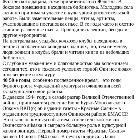
Жэлгэнского дацана, тоже привезенного из Жэлгэна. В
боковом помещении находилась библиотека. Молодежь села
активно принимала участие в культурно-просветительской
работе. Были замечательные певцы, чтецы, артисты,
участвовавшие в постановках пьес. В те годы часто и охотно
ставили различные пьесы. Проводились лекции, беседы и
другие мероприятия.
На центральных усадьбах колхозов клубы находились в
неприспособленных холодных зданиях, но, тем не менее,
люди ходили в клубы, брали и читали книги из небольших
библиотек.
С глубоким уважением и благодарностью мы вспоминаем
сегодня тех, кто в тяжелых условиях горной Оки нес людям
просвещение и культуру.
40-50-е годы
, особенно послевоенное время, - это годы
бурного роста учреждений культуры и оживления всей
культурно-массовой работы.
В далёком 1944 году, в самый разгар Великой Отечественной
войны, принимается решение Бюро Бурят-Монгольского
Обкома ВКП(б) об издании газеты «Красные Саяны» в
отдаленном труднодоступном Окинском районе БМАССР.
Это стало огромным событием в политической жизни
Окинского аймака и сыграло большую роль в культурной
жизни окинцев. Первый номер газеты «Красные Саяны»
вышел 13 июля 1944 года. В печать подписал Даши