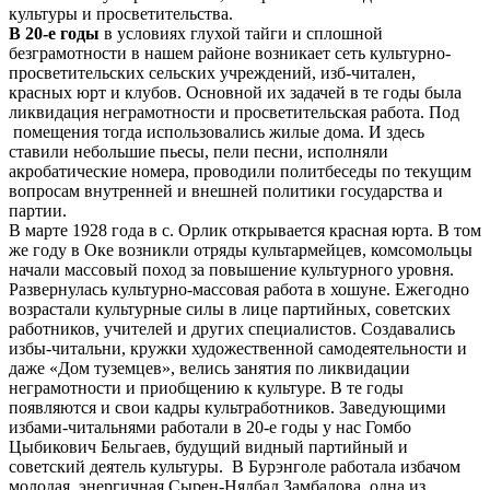
культуры и просветительства.
В 20-е годы
в условиях глухой тайги и сплошной
безграмотности в нашем районе возникает сеть культурно-
просветительских сельских учреждений, изб-читален,
красных юрт и клубов. Основной их задачей в те годы была
ликвидация неграмотности и просветительская работа. Под
помещения тогда использовались жилые дома. И здесь
ставили небольшие пьесы, пели песни, исполняли
акробатические номера, проводили политбеседы по текущим
вопросам внутренней и внешней политики государства и
партии.
В марте 1928 года в с. Орлик открывается красная юрта. В том
же году в Оке возникли отряды культармейцев, комсомольцы
начали массовый поход за повышение культурного уровня.
Развернулась культурно-массовая работа в хошуне. Ежегодно
возрастали культурные силы в лице партийных, советских
работников, учителей и других специалистов. Создавались
избы-читальни, кружки художественной самодеятельности и
даже «Дом туземцев», велись занятия по ликвидации
неграмотности и приобщению к культуре. В те годы
появляются и свои кадры культработников. Заведующими
избами-читальнями работали в 20-е годы у нас Гомбо
Цыбикович Бельгаев, будущий видный партийный и
советский деятель культуры. В Бурэнголе работала избачом
молодая, энергичная Сырен-Нядбад Замбалова, одна из