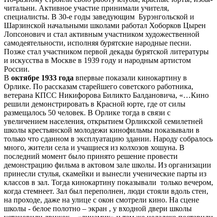
читальни. Активное участие принимали учителя,
специалисты. В 30-е годы заведующим Бурэнгольской и
Шарзинской начальными школами работал Хоборков Цырен
Лопсонович и стал активным участником художественной
самодеятельности, исполняя бурятские народные песни.
Позже стал участником первой декады бурятской литературы
и искусства в Москве в 1939 году и народным артистом
России.
В
октябре 1933 года
впервые показали кинокартину в
Орлике. По рассказам старейшего советского работника,
ветерана КПСС Никифорова Биликто Балдановича, «…Кино
решили демонстрировать в Красной юрте, где от силы
размещалось 50 человек. В Орлике тогда в связи с
увеличением населения, открытием Орликской семилетней
школы крестьянской молодежи кинофильмы показывали в
только что сданном в эксплуатацию здании. Народу собралось
много, жители села и учащиеся из колхозов хошуна. В
последний момент было принято решение провести
демонстрацию фильма в актовом зале школы. Из организации
принесли стулья, скамейки и вынесли ученические парты из
классов в зал. Тогда кинокартину показывали только вечером,
когда стемнеет. Зал был переполнен, люди стояли вдоль стен,
на проходе, даже на улице с окон смотрели кино. На сцене
школы - белое полотно – экран , у входной двери школы