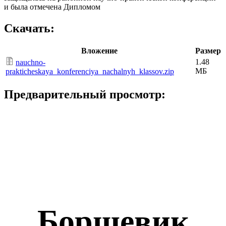
и была отмечена Дипломом
Скачать:
Вложение
Размер
1.48
nauchno-
МБ
prakticheskaya_konferenciya_nachalnyh_klassov.zip
Предварительный просмотр:
Борщевик