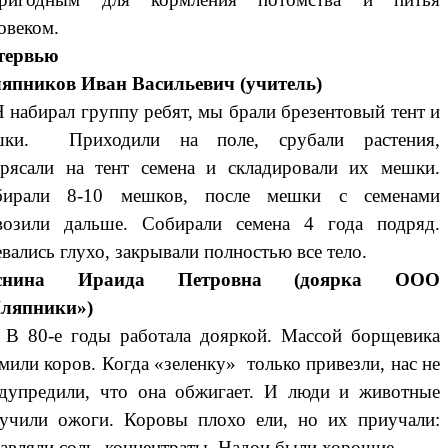
овеком.
тервью
япников Иван Васильевич (учитель)
абирал группу ребят, мы брали брезентовый тент и
шки. Приходили на поле, срубали растения,
рясали на тент семена и складировали их мешки.
бирали 8-10 мешков, после мешки с семенами
озили дальше. Собирали семена 4 года подряд.
вались глухо, закрывали полностью все тело.
снина Ираида Петровна (доярка ООО
ляпники»)
80-е годы работала дояркой. Массой борщевика
мили коров. Когда «зеленку» только привезли, нас не
дупредили, что она обжигает. И люди и животные
учили ожоги. Коровы плохо ели, но их приучали:
авляли соль, концентраты. Надои были хорошие.