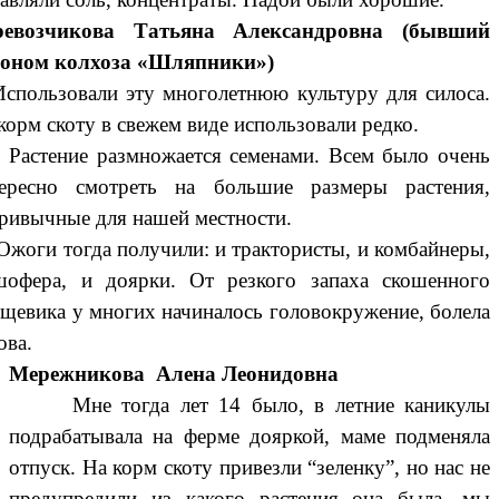
ревозчикова Татьяна Александровна (бывший
роном колхоза «Шляпники»)
ользовали эту многолетнюю культуру для силоса.
корм скоту в свежем виде использовали редко.
стение размножается семенами. Всем было очень
тересно смотреть на большие размеры растения,
ривычные для нашей местности.
ги тогда получили: и трактористы, и комбайнеры,
офера, и доярки. От резкого запаха скошенного
щевика у многих начиналось головокружение, болела
ова.
Мережникова Алена Леонидовна
Мне тогда лет 14 было, в летние каникулы
подрабатывала на ферме дояркой, маме подменяла
отпуск. На корм скоту привезли “зеленку”, но нас не
предупредили из какого растения она была, мы