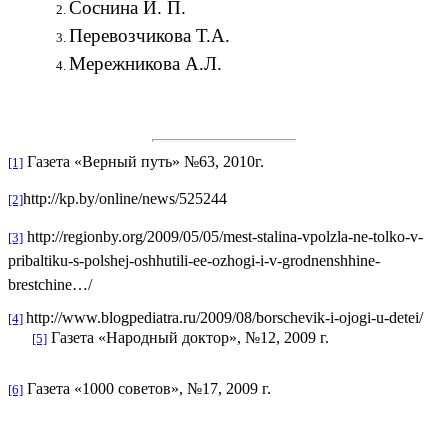
Соснина И. П.
Перевозчикова Т.А.
Мережникова А.Л.
Газета «Верный путь» №63, 2010г.
[1]
http://kp.by/online/news/525244
[2]
http://regionby.org/2009/05/05/mest-stalina-vpolzla-ne-tolko-v-
[3]
pribaltiku-s-polshej-oshhutili-ee-ozhogi-i-v-grodnenshhine-
brestchine…/
http://www.blogpediatra.ru/2009/08/borschevik-i-ojogi-u-detei/
[4]
Газета «Народный доктор», №12, 2009 г.
[5]
Газета «1000 советов», №17, 2009 г.
[6]