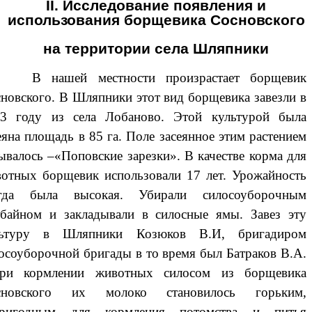
II. Исследование появления и
использования борщевика Сосновского
на территории села Шляпники
нашей местности произрастает борщевик
новского. В Шляпники этот вид борщевика завезли в
83 году из села Лобаново. Этой культурой была
еяна площадь в 85 га. Поле засеянное этим растением
ывалось –«Поповские зарезки». В качестве корма для
отных борщевик использовали 17 лет. Урожайность
егда была высокая. Убирали силосоуборочным
байном и закладывали в силосные ямы. Завез эту
льтуру в Шляпники Козюков В.И, бригадиром
осоуборочной бригады в то время был Батраков В.А.
ри кормлении животных силосом из борщевика
сновского их молоко становилось горьким,
пригодным для кормления потомства и питья